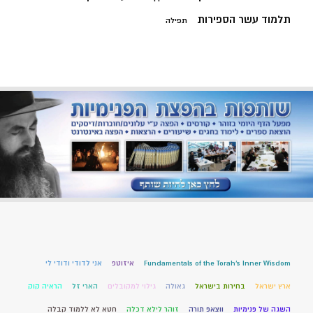
תלמוד עשר הספירות
תפילה
Fundamentals of the Torah’s Inner Wisdom
איזוטפ
אני לדודי ודודי לי
ארץ ישראל
בחירות בישראל
גאולה
גילוי למקובלים
הארי זל
הראיה קוק
השגה של פנימיות
ווצאפ תורה
זוהר לילא דכלה
חטא לא ללמוד קבלה