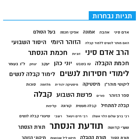
תגיות נבחרות
בעל הסולם
אמונה
אדם סיני
אהבה
אפיקי חכמה
הזוהר היומי
היסוד השבועי
האם מותר לנשים ללמוד קבלה
הרב אדם סיני
חכמת הנסתר
זוגיות
חכמת הקבלה
יוני כהן
יעקב
ל"ג בעומר
טו בשבט
יצחק
לימודי חסידות לנשים
לימוד קבלה לנשים
מיסטיקה
ליקוטי מוהר"ן
סוכות
מיסטיקה יהודית
מלחמה
קבלה
פרשת השבוע
ספר הזוהר
פורים
קבלה למתחיל
קורונה
קבלה מעשית
קליפות
שיעורי קבלה לנשים
רבי ברוך שלום הלוי אשלג
רבי חיים ויטאל
רשבי
תודעת הנסתר
תורת הנסתר
שערי קדושה
תורת הקבלה
תיקוני הזוהר
תורת הסוד
תיקון ליל שבועות