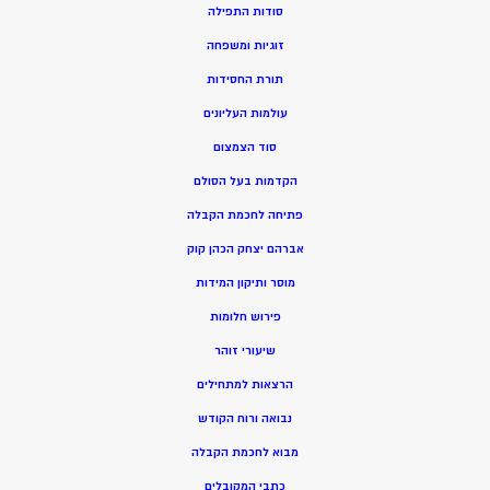
סודות התפילה
זוגיות ומשפחה
תורת החסידות
עולמות העליונים
סוד הצמצום
הקדמות בעל הסולם
פתיחה לחכמת הקבלה
אברהם יצחק הכהן קוק
מוסר ותיקון המידות
פירוש חלומות
שיעורי זוהר
הרצאות למתחילים
נבואה ורוח הקודש
מ
בוא לחכמת הקבלה
כתבי המקובלים