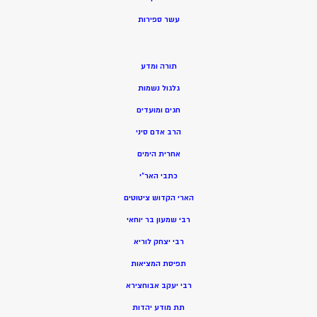
ע
שר ספירות
תורה ומדע
גלגול נשמות
חגים ומועדים
הרב אדם סיני
אחרית הימים
כתבי האר”י
הארי הקדוש ציטוטים
רבי שמעון בר יוחאי
רבי יצחק לוריא
תפיסת המציאות
רבי יעקב אבוחצירא
תת מודע יהדות