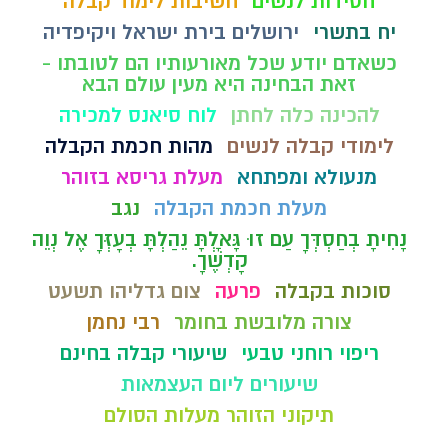
חסידות לנשים
חשיבות לימוד קבלה
יח בתשרי
ירושלים בירת ישראל ויקיפדיה
כשאדם יודע שכל מאורעותיו הם לטובתו -
זאת הבחינה היא מעין עולם הבא
להכינה כלה לחתן
לוח סיאנס למכירה
לימודי קבלה לנשים
מהות חכמת הקבלה
מנעולא ומפתחא
מעלת גריסא בזוהר
מעלת חכמת הקבלה
נגב
נָחִיתָ בְחַסְדְּךָ עַם זוּ גָּאָלְתָּ נֵהַלְתָּ בְעָזְּךָ אֶל נְוֵה
קָדְשֶׁךָ.
סוכות בקבלה
פרעה
צום גדליהו תשעט
צורה מלובשת בחומר
רבי נחמן
ריפוי רוחני טבעי
שיעורי קבלה בחינם
שיעורים ליום העצמאות
תיקוני הזוהר מעלות הסולם