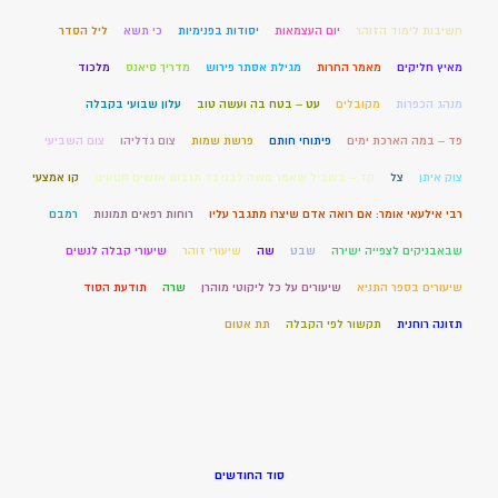
חשיבות לימוד הזוהר
יום העצמאות
יסודות בפנימיות
כי תשא
ליל הסדר
מאיץ חליקים
מאמר החרות
מגילת אסתר פירוש
מדריך סיאנס
מלכוד
מנהג הכפרות
מקובלים
עט – בטח בה ועשה טוב
עלון שבועי בקבלה
פד – במה הארכת ימים
פיתוחי חותם
פרשת שמות
צום גדליהו
צום השביעי
צוק איתן
צל
קד – בשביל שאמר משה לבני גד תרבות אנשים חטאים
קו אמצעי
רבי אילעאי אומר: אם רואה אדם שיצרו מתגבר עליו
רוחות רפאים תמונות
רמבם
שבאבניקים לצפייה ישירה
שבט
שה
שיעורי זוהר
שיעורי קבלה לנשים
שיעורים בספר התניא
שיעורים על כל ליקוטי מוהרן
שרה
תודעת הסוד
תזונה רוחנית
תקשור לפי הקבלה
תת אטום
סוד החודשים