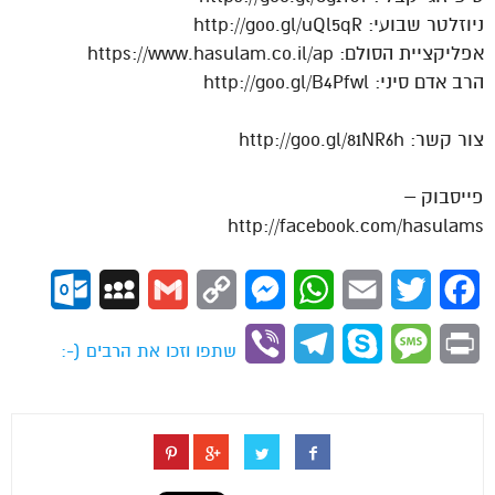
ניוזלטר שבועי: http://goo.gl/uQl5qR
אפליקציית הסולם: https://www.hasulam.co.il/ap
הרב אדם סיני: http://goo.gl/B4Pfwl
צור קשר: http://goo.gl/81NR6h
פייסבוק –
http://facebook.com/hasulams
ok.com
MySpace
Gmail
Copy
Messenger
WhatsApp
Email
Twitter
Facebook
Link
Viber
Telegram
Skype
Message
Print
שתפו וזכו את הרבים (-: