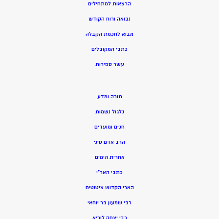
הרצאות למתחילים
נבואה ורוח הקודש
מ
בוא לחכמת הקבלה
כתבי המקובלים
ע
שר ספירות
תורה ומדע
גלגול נשמות
חגים ומועדים
הרב אדם סיני
אחרית הימים
כתבי האר”י
הארי הקדוש ציטוטים
רבי שמעון בר יוחאי
רבי יצחק לוריא