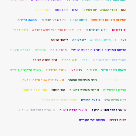
המן
הרבי מקוצק - יום פטירתו
הריון
התבוננות
זיווג האמת
חסידות שלושת השבועות
חשוון הגדול
טו בשבט פסוקים
טומאה קליפות
יב בריתיות
יובש בעבודת ה
כה – אחוי לן מנא דלא שויא לחבלא
כיפת ברזל
כעס
ל – מישרא דסכינא
לא לשמה
לימוד הזוהר
מדינות המכירות בירושלים כבירת ישראל
מכתב תודה
מכתבים
מלחמה גרעינית
מקבל בעל מנת להשפיע
נברא
נפש בהמית
נרות חנוכה תשפד
סיאנס הסבר מדעי
סיגופים
על טבעי
עשרת הדיברות
עשרת הדיברות לילדים
פסיכולוגיה יהודית
צורה מופשטת מחומר
ק – צדיקים אשר מזגם וטבעם
קבלה למתחילים
קבלה מעשית לחשים
קול הנחש
קורונה לפי הזוהר
ראש חודש אדר
שבעת המינים
שיעור בספר התניא פרק ה
שיעור בספר התניא פרק ז
שיעורי קבלה לנשים
שיעורים בספר התניא וידיאו
תפוח בדבש
תקשור לפי הקבלה