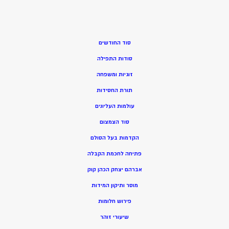
סוד החודשים
סודות התפילה
זוגיות ומשפחה
תורת החסידות
עולמות העליונים
סוד הצמצום
הקדמות בעל הסולם
פתיחה לחכמת הקבלה
אברהם יצחק הכהן קוק
מוסר ותיקון המידות
פירוש חלומות
שיעורי זוהר