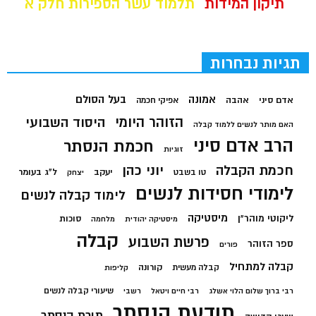
תיקון המידות
תלמוד עשר הספירות חלק א
תגיות נבחרות
בעל הסולם
אמונה
אדם סיני
אהבה
אפיקי חכמה
הזוהר היומי
היסוד השבועי
האם מותר לנשים ללמוד קבלה
הרב אדם סיני
חכמת הנסתר
זוגיות
חכמת הקבלה
יוני כהן
יעקב
ל"ג בעומר
טו בשבט
יצחק
לימודי חסידות לנשים
לימוד קבלה לנשים
מיסטיקה
ליקוטי מוהר"ן
סוכות
מיסטיקה יהודית
מלחמה
קבלה
פרשת השבוע
ספר הזוהר
פורים
קבלה למתחיל
קורונה
קבלה מעשית
קליפות
שיעורי קבלה לנשים
רבי ברוך שלום הלוי אשלג
רבי חיים ויטאל
רשבי
תודעת הנסתר
תורת הנסתר