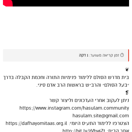
⏱️ זמן קריאה משוער:
1 דקה
❦
בית מדרש הסולם ללימוד פנימיות התורה וחכמת הקבלה בדרך
״בעל הסולם״ והרב״ש בראשות הרב אדם סיני.
❡
ניתן לעקוב אחרי העדכונים וליצור קשר
https://www.instagram.com/hasulam.community
hasulam.site@gmail.com
הצטרפו ללימוד התע״ס היומי: https://dafhayomitaas.org.il
אתר הבית: http://bit.ly/2Vhv6Zt