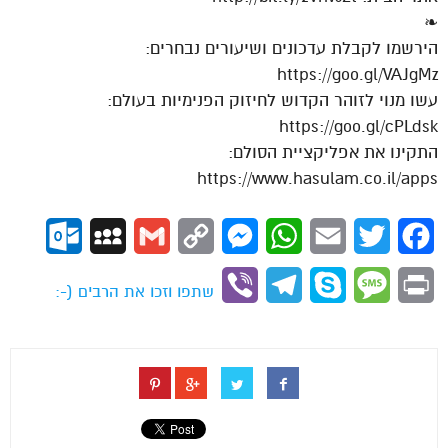
❧
הירשמו לקבלת עדכונים ושיעורים נבחרים:
https://goo.gl/VAJgMz
עשו מנוי לזוהר הקדוש לחיזוק הפנימיות בעולם:
https://goo.gl/cPLdsk
התקינו את אפליקציית הסולם:
https://www.hasulam.co.il/apps
ok.com
MySpace
Gmail
Copy
Messenger
WhatsApp
Email
Twitter
Facebook
Link
Viber
Telegram
Skype
Message
Print
שתפו וזכו את הרבים (-: