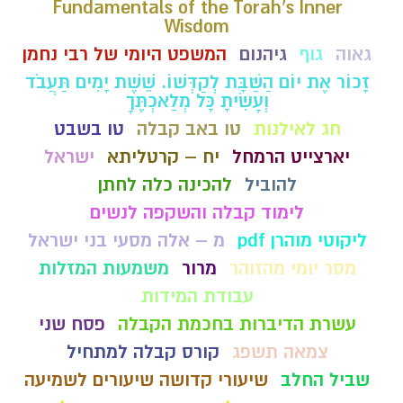
Fundamentals of the Torah’s Inner
Wisdom
גאוה
גוף
גיהנום
המשפט היומי של רבי נחמן
זָכוֹר אֶת יוֹם הַשַּׁבָּת לְקַדְּשׁוֹ. שֵׁשֶׁת יָמִים תַּעֲבֹד
וְעָשִׂיתָ כָּל מְלַאכְתֶּךָ
חג לאילנות
טו באב קבלה
טו בשבט
יארצייט הרמחל
יח – קרטליתא
ישראל
להוביל
להכינה כלה לחתן
לימוד קבלה והשקפה לנשים
ליקוטי מוהרן pdf
מ – אלה מסעי בני ישראל
מסר יומי מהזוהר
מרור
משמעות המזלות
עבודת המידות
עשרת הדיברות בחכמת הקבלה
פסח שני
צמאה תשפג
קורס קבלה למתחיל
שביל החלב
שיעורי קדושה שיעורים לשמיעה