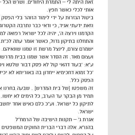
זאת היתה לי – התמדת היחודים. ושרש הכל 
אותי לכלי כאשר חפץ.
ביטול הגזרות על ידי לימוד הזוהר בלי הפסק
וזאת ידעתי אגיד, כי ודאי כבר נתרבה הקטרוג 
הקדמנו וירצה ה’, יהיה לכל ישראל רפואה למכ
והתחלנו בתיקון גדול, כאשר אומר עתה לכ”ת.
ישמרם צורם, לינצל מרשת זו טמנו שונאיהם. 
ועצום מאד. זה הסדר אשר שמנו בבית מדרשנו,
ע”א: ‘בעוד דהאי קול לא פסק דבור שלטא וי
‘כל זמנא דחכימיא ייחדון בה באוריתא לא יכיל
הפסק כלל.
זה משפטו [של בית המדרש] . שבעה בחרנו אש
תמיד מן הבקר עד הערב, כל הימים לא יחשו. 
לתיקון כל ישראל. וע”כ כלם כאיש אחד יחשב
ישראל.
אגרת ג’ – תקנות הישיבה של הרמח”ל
בהנו”א. אלה דברי הברית החוקים המשפטים 