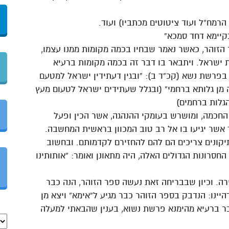
רמח”ל ועוד ציטוטים מכתביו) ועוד.
קיימא דחד סמכא”
 הזוהר, כאשר נאמר שבחיו בכמה מקומות ממנו עצמו,
ית ישראל. ויתבאר בו דבר זה בכמה מקומות ברעיא
 בפרשת נשא (קכ”ד ב): “ובגין דעתידין ישראל למטעם
ה מן גלותא ברחמי” (ובגלל שעתידים ישראל לטעום מעץ
הגלות ברחמים)
י החכמה, ומושרש בעומקי ההנהגה, אשר הכין ופעל
ך אשר יגיעו בו אל רב טוב המכוון בראשית המחשבה.
יקונים צריכים הם להם להחזירם לקדמותם. ובחשוב
החסרונות הגדולים האלה, היה מתאונן ואומר: “אותותינו
ירה. וכיון שבבריחה זאת נעשה ספר הזוהר, הנה כבר
דהיינו: הנדבק בספר הזוהר כבר מגיע ל”אימא” ויצא מן
זכר ברעיא מהימנא פרשת נשוא, בענין שהבאתי למעלה