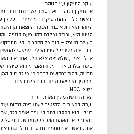
עיקר התיקון ע”י הזוהר
אך תיקון הזוהר הוא העולה על כולם. והנה סוד
וכאשר כל ההנהגה עיקרו בפנימיות – על כן ע
הזוהר הוא דוקא בחי’ הטפה היוצאת מן היסוד,
הזיווג היא, וכולה נכללת בהשפעת הטפה. וה
בעולם השפל – הנה כל הדברים יהיו מתתקנים 
והנה זכה רשב”י להיות הכלי האמצעי להמשיך 
אבל האמת, שלא יצא אלא חלק אחד אור מאותה
בזמן הגלות. אך התיקון האמיתי הוא שיהיה ע
חדשה, בסוד “חדשים לבקרים” כי זה סוד המן 
וממשיך השפעת הזיווג בכח כלם כאחד.
NGC_2024
הארה חדשה מעין הארת הזהר
ועתה ברצות ה’ להיטיב לעמו רצה לגלות עוד
כנ”ל. והוא בחסדו בחר בי. ומה אומר בזה, אם
כהכנתי. אך האמת הוא, כי שנים שקדתי על עני
אחד, כאשר אני מתמיד גם עתה ת”ל. וגם ראית