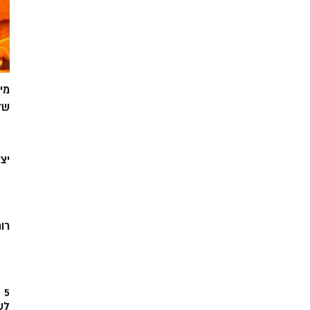
מי
של
יצ
רוח
5
לש