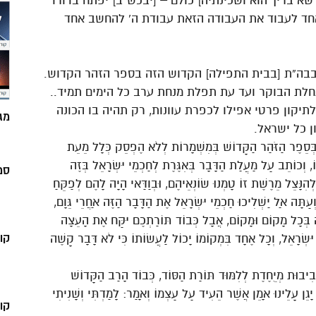
שא בריך הוא ושכינתיה] כולם – [יבכש”ב] יפתח בדורו
אחד לעבוד את העבודה הזאת עבודת ה’ להחשב אחד
 בבה”ת [בבית התפילה] הקדוש הזה בספר הזהר הקדוש.
חלת הבוקר ועד עת תפלת מנחת ערב כל הימים תמיד..
יקון פרטי אפילו לכפרת עוונות, רק תהיה בו הכונה
מג
ן כל ישראל.
 בְּסֵפֶר הַזֹּהַר הַקָּדוֹשׁ בְּמִשְׁמָרוֹת לְלֹא הֶפְסֵק כְּלָל מֵעֵת
ֹ, וְכוֹתֵב עַל מַעֲלַת הַדָּבָר בְּאִגֶּרֶת לְחַכְמֵי יִשְׂרָאֵל בְּזֶה
סמ
נָּצֵל מֵרֶשֶׁת זוֹ טָמְנוּ שׂוֹנְאֵיהֶם, וּבְוַדַּאי הָיָה לָהֶם לְפַקֵּחַ
תָּה אַל יַשְׁלִיכוּ חַכְמֵי יִשְׂרָאֵל אֶת הַדָּבָר הַזֶּה אַחֲרֵי גֵּוָם,
 זֶה בְּכָל מָקוֹם וּמָקוֹם, אֲבָל כְּבוֹד תּוֹרַתְכֶם יִקַּח אֶת הָעֵצָה
קו
יִשְׂרָאֵל, וְכָל אֶחָד בִּמְקוֹמוֹ יָכוֹל לַעֲשׂוֹתוֹ כִּי לֹא דָּבָר קָשֶׁה
בִיבוּת מְיֻחֶדֶת לְלִמּוּד תּוֹרַת הַסּוֹד, כְּבוֹד הָרַב הַקָּדוֹשׁ
יָגֵן עָלֵינוּ אָמֵן אֲשֶׁר הֵעִיד עַל עַצְמוֹ וְאָמַר: לָמַדְתִּי וְשָׁנִיתִי
קו