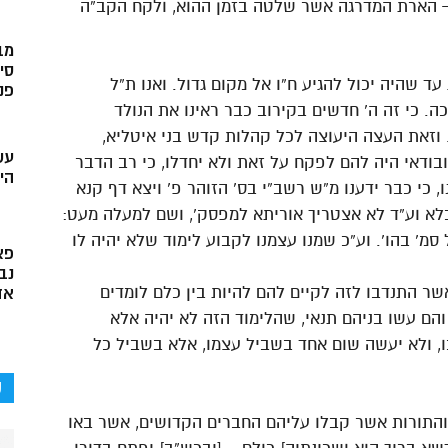
– הארת המדרגה אשר שלטה בזמן ההוא, ולקח הקב”ה
מב
סי
עד שהיה יכול להגיע ח”ו אל מקום גדול. ואנו ת”ל
פני
ה. כי זה ה’ חדשים בקירוב כבר ראינו את הנולד
 וזאת העצה היעוצה לכל קהלות קדש בני איטליא,
עש
ובודאי היה להם לפקח על זאת ולא יחדלו, כי רב הדבר
הי
 כי כבר ידענו מ”ש רשב”י בס’ הזוהר פ’ ויצא דף קנא
כלא וע”ד לא אצטריך אוריתא למפסק’, ושם למעלה מעט:
 סמ’ בהו’. וע”כ שמנו עצמנו לקבוע לימוד שלא יהיה לו
פא
נב
ר התנדבו לזה לקיים להם להיות בין כלם לומדים
אד
והם עשו בניהם תנאי, שהלימוד הזה לא יהיה אלא
ו, ולא יעשה שום אחד בשביל עצמו, אלא בשביל כל
ק
והתורות אשר קבלו עליהם החברים הקדושים, אשר באו