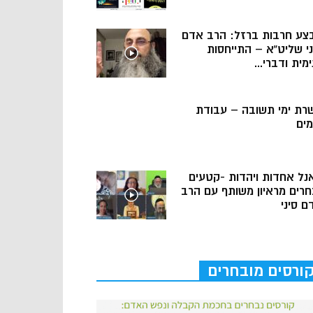
צע חרבות ברזל: הרב אדם
ני שליט”א – התייחסות
מית ודברי...
רת ימי תשובה – עבודת
מים
נל אחדות ויהדות -קטעים
חרים מראיון משותף עם הרב
ם סיני
ורסים מובחרים