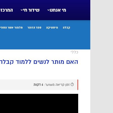
מי אנחנו
שידור חי
המרכז 
קבלה
מיסטיקה
ספר הזוהר
תלמוד עשר הספיר
כללי
האם מותר לנשים ללמוד קבלה
⏱️ זמן קריאה משוער:
6 דקות