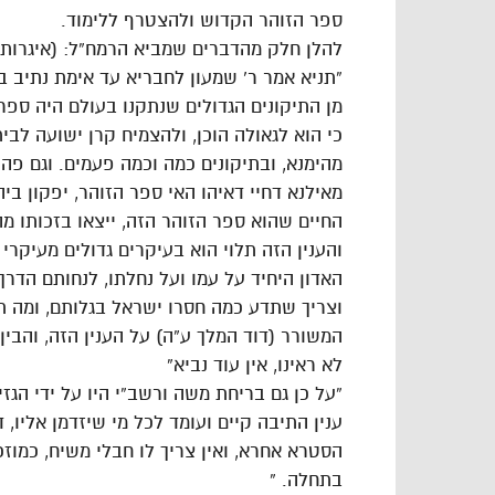
ספר הזוהר הקדוש ולהצטרף ללימוד.
להלן חלק מהדברים שמביא הרמח”ל: (איגרות ה
“תניא אמר ר’ שמעון לחבריא עד אימת נתיב ב
מן התיקונים הגדולים שנתקנו בעולם היה ספר
כי הוא לגאולה הוכן, ולהצמיח קרן ישועה לב
מהימנא, ובתיקונים כמה וכמה פעמים. וגם פה
מאילנא דחיי דאיהו האי ספר הזוהר, יפקון בי
החיים שהוא ספר הזוהר הזה, ייצאו בזכותו מ
והענין הזה תלוי הוא בעיקרים גדולים מעיקר
האדון היחיד על עמו ועל נחלתו, לנחותם הדר
וצריך שתדע כמה חסרו ישראל בגלותם, ומה ת
המשורר (דוד המלך ע”ה) על הענין הזה, והבין 
לא ראינו, אין עוד נביא”
“על כן גם בריחת משה ורשב”י היו על ידי הגז
ענין התיבה קיים ועומד לכל מי שיזדמן אליו, 
הסטרא אחרא, ואין צריך לו חבלי משיח, כמו
בתחלה. ”