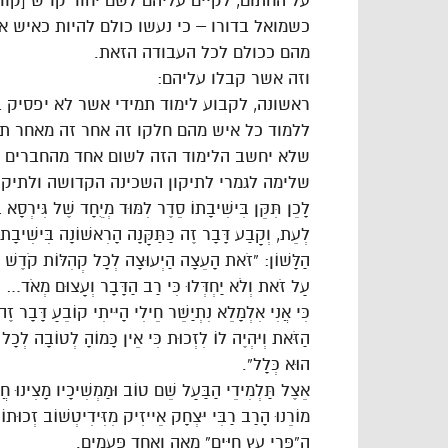
על החתום, לקיים עליהם לשם יחוד קו”ש [קוד
כשמואל בדורו – כי נעשו כולם להיות כאיש 
מהם ככולם לכל העבודה הזאת.
וזה אשר קבלו עליהם:
ראשונה, לקבוע לימוד תמידי אשר לא יפסיק
ללמוד כל איש מהם חלקו זה אחר זה מאחר ת
שלא יחשב הלימוד הזה לשום אחד מהחברים לת
שלימה לגמרי לתיקון השכינה הקדושה ולתיקו
לָכֵן תִּקֵּן בִּישִׁיבָתוֹ סֵדֶר לִמּוּד מְיֻחָד שֶׁל גִּירְסָא
לְעֵת, וְקָבַע דָּבָר זֶה כַּתַּקָּנָה הָרִאשׁוֹנָה בִּישִׁיבָתו
הַלָּשׁוֹן: “זֹאת הָעֵצָה הַיְעוּצָה לְכָל קְהִלּוֹת קֹדֶשׁ לְהִ
עַל זֹאת וְלֹא יַחְדְּלוּ כִּי רַב הַדָּבָר וְעָצוּם מְאֹד… וְעַ
כִּי אֲנִי אִלְמָלֵא נִתְיַשֵּׁר חֵילִי הָיִיתִי קוֹבֵעַ דָּבָר
הַזֹּאת וְיִהְיֶה לוֹ לִזְכוּת כִּי אֵין כָּמוֹהָ לְטוֹבָה לְכָל 
הוּא כְּלָל”.
אֵצֶל תַּלְמִידֵי הַבַּעַל שֵׁם טוֹב וּמַמְשִׁיכָיו מָצִינוּ חֲ
מוֹרֵנוּ הָרַב רַבִּי יִצְחָק אֵייזִיק מִזִּידִיטְשׁוֹב זְכוּתוֹ 
הַ”פְּרִי עֵץ חַיִּים” מֵאָה וְאֶחָד פְּעָמִים.