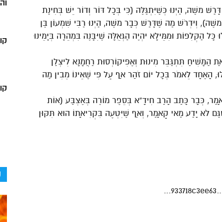
וה
ָרַשׁ משֶׁה, הַיְנוּ כְּשֶׁיִּתְגַּלֶּה (כִּי בְּכָל דּוֹר וְדוֹר יֵשׁ בְּחִינַת
שֶׁה), וְיִדְרֹשׁ מַה שֶּׁדָּרַשׁ כְּבָר משֶׁה, הַיְנוּ רַבִּי שִׁמְעוֹן בֶּן
 כָּל הַקְּלִפּוֹת וּמִמֵּילָא יִהְיֶה הַגְּאֻלָּה שֶׁיִּבָּנֶה בִּמְהֵרָה בְּיָמֵינוּ
קו
ת הַמָּשִׁיחַ תִּתְגַּבֵּר מִינוּת וְאֶפִּיקוֹרְסוּת רַחֲמָנָא לִיצְלַן
ָלוּ, הָאֶחָד לֵאמֹר בְּכָל יוֹם זֹהַר אַף עַל פִּי שֶׁאֵינוֹ מֵבִין מַה
קור
ָאָמַר, כְּבָר כָּתַב הָרַב חִידָ”א בְּסֵפֶר מוֹרֶה בְּאֶצְבַּע (אוֹת
ַּם לֹא יָדַע מַאי קָאָמַר, וְאַף שֶׁיִּטְעֶה בִּקְרִיאָתוֹ הוּא תִּקּוּן
ק
933718c3ee63