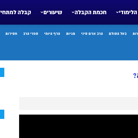
הלימודי
חכמת הקבלה
שיעורים
קבלה למתחיל
ות
בעל הסולם
הרב אדם סיני
תגיות
הדף היומי
ספרי הרב
חסידות
ח
?
ח