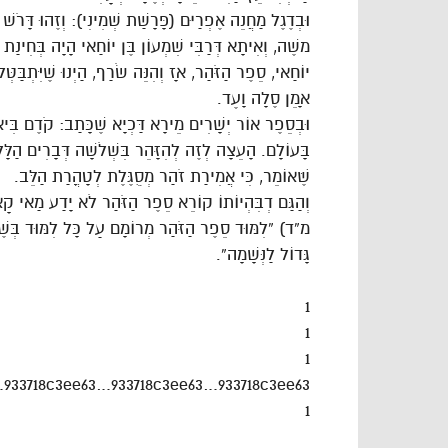
וּבְדֶגֶל מַחֲנֵה אֶפְרַיִם (פָּרָשַׁת שְׁמִינִי): וְזֶהוּ דָּרֹשׁ דּ
משֶׁה, וְאִיתָא דְּרַבִּי שִׁמְעוֹן בֶּן יוֹחַאי הָיָה בְּחִינַת מ
יוֹחַאי, סֵפֶר הַזֹּהַר, אָז וְהִנֵּה שֹׂרַף, הַיְנוּ שֶׁיִּתְבַּטְּלוּ
אָמֵן סֶלָה וָעֶד.
וּבְסֵפֶר אוֹר יְשָׁרִים מֵירָא דַּכְיָא שֶׁכָּתַב: קֹדֶם בִּיאַ
בָּעוֹלָם. הָעֵצָה לְזֶה לְהִזָּהֵר בִּשְׁלֹשָׁה דְּבָרִים הַלּ
שֶּׁאוֹמֵר, כִּי אֲמִירַת זֹהַר מְסֻגֶּלֶת לְטָהֳרַת הַלֵּב.
וְהַגַּם דְבִּהְיוֹתוֹ קוֹרֵא סֵפֶר הַזֹּהַר לֹא יָדַע מַאי ק
מ”ד) “לִמּוּד סֵפֶר הַזֹּהַר מְרוֹמָם עַל כָּל לִמּוּד בְּשֶׁג
גָּדוֹל לַנְּשָׁמָה”.
1
1
1
…933718c3ee63…933718c3ee63…933718c3ee63…
1