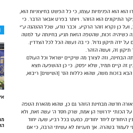
ו הוא הוא הפנימיות עצמו, כי כל הפשט בחיצוניות הוא,
יקר התיקונים הוא הזוהר. ויותר בפרט אבאר הדבר. כי
 ועל כן נקרא זוהר הרקיע. וכבר נודע, שכל ההנהגה ע”י
ה
נה כשיהיה זכות, שהטפה הזאת תגיע בחינתה עד למטה
על ידה תיקון גדול. כי בה נעשה הכל לכל הצדדין.
תיקון זה, ועשה הזהר.
 הבחינה, וזה לצורך מה שיקיים ישראל וכל העולם
נין זה קיים תמיד, שלא יפסק. כי כן ההשפעה תצא
הבא בזכות משה, שהוא כללות הס’ [השישים] ריבוא,
אי
 אורה חדשה מבחינת הזוהר גם כן, שהוא מהארת הטפה
 על הכנתי ידרוש? הן אמת, שרק חסד ה’ עשה זאת, ולא
ן היחודים ליחד יחודים, כמעט בכל רביע שעה יחוד
מג
הק
י לעמוד בטהרה. אך תעניות לא עשיתי הרבה, כי אם