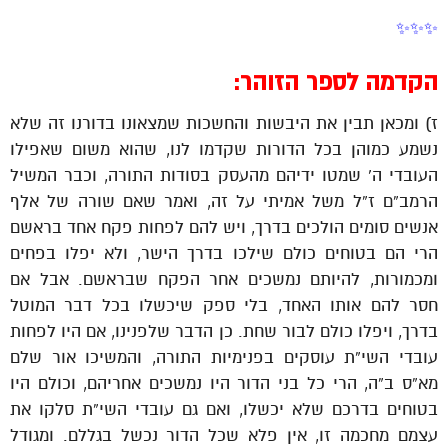
✨✨✨
הקדמה לספר הזוהר:
ז) ומכאן תבין את היבשות והחשכות שמצאונו בדורנו זה שלא
נשמע כמוהן בכל הדורות שקדמו לנו, שהוא משום שאפילו
העובדי ה’ שמטו ידיהם מהעסק בסודות התורה, וכבר המשיל
הרמב”ם ז”ל משל אמיתי על זה, ואמר שאם שורה של אלף
אנשים סומים הולכים בדרך, ויש להם לפחות פקח אחד בראשם
הרי הם בטוחים כולם שילכו בדרך הישר, ולא יפלו בפחים
ומכמורות, להיותם נמשכים אחר הפקח שבראשם. אבל אם
חסר להם אותו האחד, בלי ספק שיכשלו בכל דבר המוטל
בדרך, ויפלו כולם לבור שחת. כן הדבר שלפנינו, אם היו לפחות
עובדי השי”ת עוסקים בפנימיות התורה, והמשיכו אור שלם
מא”ס ב”ה, הרי כל בני הדור היו נמשכים אחריהם, וכולם היו
בטוחים בדרכם שלא יכשלו, ואם גם עובדי השי”ת סלקו את
עצמם מחכמה זו, אין פלא שכל הדור נכשל בגללם. ומגודל