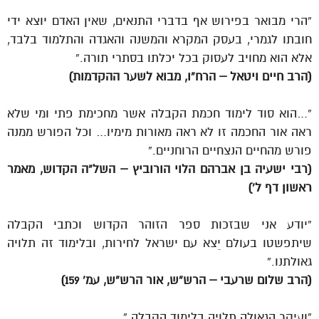
“הרי מבואר בפירוש אף בדברי התנאים, שאין האדם יוצא ידי
חובתו לגמרי, בעסק המקרא והמשנה והאגדה והתלמוד בלבד,
אלא הוא מחויב לעסוק בכל יכלתו בסתרי תורה.”
(הרב חיים ויטאל – הרח”ו, מבוא לשער ההקדמות)
“…הוא סוד לימוד חכמת הקבלה אשר מחכימת פתי ומי שלא
ראה אור החכמה זו לא ראה מאורות מימיו… וכל הפורש ממנה
פורש מהחיים הנצחיים הרוחניים.”
(רבי ישעיה בן אברהם הלוי הורוביץ – השל”ה הקדוש, מאמר
ראשון דף ל’)
“יודע אני שבזכות ספר הזוהר הקדוש וכתבי הקבלה
שיתפשטו בעולם יֵצא עם ישראל לחירות, ובלימוד זה תלויה
גאולתנו.”
(הרב שלום שרעבי – הרש”ש, אור הרש”ש, עמ’ 159)
“ועיקר הגאולה תלויה בלימוד הקבלה.”