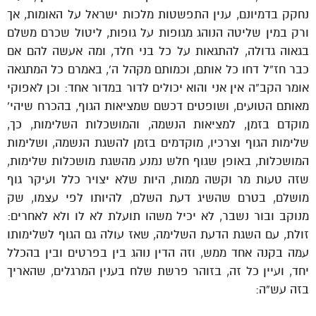
נחקק בדמיונם, ענין התפשטות מלכות ישראל על האומות, אך
ורק במין שליטה הנוהג מגופות על גופות, ליטול שכרם משלם
בגאוה גדולה, להתגאות על כל בני חלד, ומה אעשה להם אם
כבר חז”ל דחו כל אותם, וכמותם מקהל ה’, באמרם כל המתגאה
אומר הקב”ה אין אני והוא יכולים לדור במדור אחד: וכן לאפוקי
מאותם הטועים, ושופטים דכשם שמציאות הגוף, בהכרח שיהי’
מוקדם בזמן, למציאות הנשמה, והמושכלות השלימות, כך,
שלימות הגוף וצרכיו, מוקדמים בזמן להשגת הנשמה, ושלימות
המושכלות, באופן שגוף חלש נמנע מהשגת מושכלות שלימות,
שזה טעות מר וקשה ממות, היות שלא יצויר כלל ועיקר גוף
מושלם, בטרם שהשיג דעת השלם, להיותו לפי עצמו, שק
מנוקב ובור נשבר, לא יכיל משהו תועלת לא לו ולא לאחרים:
זולת, עם השגת הדעת השלימה, שאז עולה גם הגוף לשלימותו
עמה בקנה אחד ממש, וזה הדין נוהג בין בפרטים ובין בהכלל
יחד, ועיין כל זה, בזוהר פרשת שלח בענין המרגלים, שהאריך
בזה עש”ה: