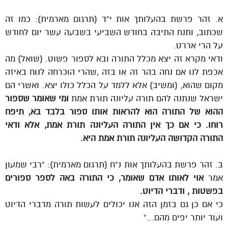
א. זהר פרשת בהעלותך אות י”ד (תרגום מארמית): כמו זה
שכתוב, ותנח התיבה בחודש השביעי בשבעה עשר יום לחודש
על הרי אררט.
ודאי מקרא זה יצא מכלל התורה ובא לספור פשוט. (שואל) מה
אכפת לנו אם נחה בהר זה או בזה ,שהרי הוכרחה לנוח באיזה
מקום שהוא, (ומשיב) אלא ללמד על הכלל כולו יצא. ואשרי הם
ישראל שנתנה להם תורה עליונה תורת אמת
ומי שאומר שספור
ההוא של התורה הוא להראות אותו ספור בלבד בא, תיפח
רוחו. כי אם כך אין התורה העליונה תורת אמת, אלא ודאי
התורה הקדושה העליונה תורת אמת היא.
ב. זהר פרשת בהעלותך אות נ”ח (תרגום מארמית): “רבי שמעון
אמר
אוי לאותו אדם שאומר, כי התורה באה לספר ספורים
בפשטות , ודברי הדיוט.
כי אם כן גם בזמן הזה אנו יכולים לעשות תורה מדברי הדיוט
ועוד יותר יפים מהם…”