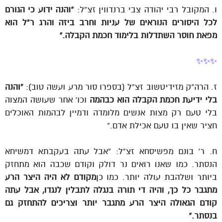
ו. המקובל רבי יהודה צבי ברנדווין זצ”ל:
“והנה ידוע כי הגורם
לכל היסורים הנוראים של עניות וחרב ביזה והרג ר”ל הוא
מפאת חוסר השתדלות בלימוד חכמת הקבלה.”
✨✨✨
ז. הרה”ק מזידיטשוב זצ”ל (בספרו סור מרע ועשה טוב):
“והנה
בלי ידיעת חכמת הקבלה הוא כבהמה
וכו’ אחר שעושה המצוה
בלי טעם רק מצות אנשים מלומדה ודמיין לבהמות האוכלים
חציר שאין בו טעם אכילת אדם.”
ח. ר’ בונם מפשיסחא זצ”ל: “אבל עתה בעקבתא דמשיחא
הנסתר. כמו שאנו רואים נר דולק וקודם שכבה הוא מתחזק
ביותר ושלהבת עולה יותר. כמו כן
מקודם לא היה היצר הרע
מתגבר כל כך, והיה די תורה בנגלה לתבלין לנגדו, אבל עתה
קודם הגאולה היצר הרע מתגבר יותר וצריכים להתחזק גם
בנסתר.”