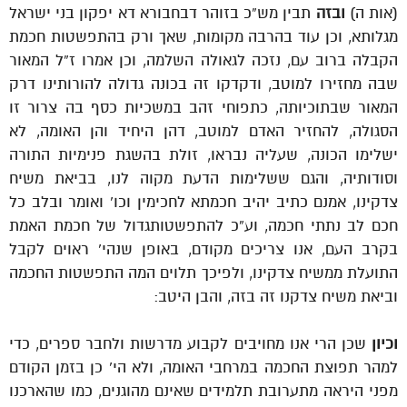
(אות ה)
ובזה
תבין מש”כ בזוהר דבחבורא דא יפקון בני ישראל
מגלותא, וכן עוד בהרבה מקומות, שאך ורק בהתפשטות חכמת
הקבלה ברוב עם, נזכה לגאולה השלמה, וכן אמרו ז”ל המאור
שבה מחזירו למוטב, ודקדקו זה בכונה גדולה להורותינו דרק
המאור שבתוכיותה, כתפוחי זהב במשכיות כסף בה צרור זו
הסגולה, להחזיר האדם למוטב, דהן היחיד והן האומה, לא
ישלימו הכונה, שעליה נבראו, זולת בהשגת פנימיות התורה
וסודותיה, והגם ששלימות הדעת מקוה לנו, בביאת משיח
צדקינו, אמנם כתיב יהיב חכמתא לחכימין וכו’ ואומר ובלב כל
חכם לב נתתי חכמה, וע”כ להתפשטותגדול של חכמת האמת
בקרב העם, אנו צריכים מקודם, באופן שנהי’ ראוים לקבל
התועלת ממשיח צדקינו, ולפיכך תלוים המה התפשטות החכמה
וביאת משיח צדקנו זה בזה, והבן היטב:
וכיון
שכן הרי אנו מחויבים לקבוע מדרשות ולחבר ספרים, כדי
למהר תפוצת החכמה במרחבי האומה, ולא הי’ כן בזמן הקודם
מפני היראה מתערובת תלמידים שאינם מהוגנים, כמו שהארכנו