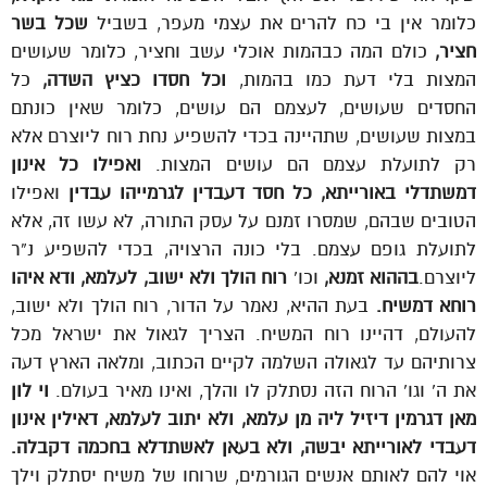
כלומר אין בי כח להרים את עצמי מעפר, בשביל
שכל בשר
חציר,
כולם המה כבהמות אוכלי עשב וחציר, כלומר שעושים
המצות בלי דעת כמו בהמות,
וכל חסדו כציץ השדה,
כל
החסדים שעושים, לעצמם הם עושים, כלומר שאין כונתם
במצות שעושים, שתהיינה בכדי להשפיע נחת רוח ליוצרם אלא
רק לתועלת עצמם הם עושים המצות.
ואפילו כל אינון
דמשתדלי באורייתא, כל חסד דעבדין לגרמייהו עבדין
ואפילו
הטובים שבהם, שמסרו זמנם על עסק התורה, לא עשו זה, אלא
לתועלת גופם עצמם. בלי כונה הרצויה, בכדי להשפיע נ”ר
ליוצרם.
בההוא זמנא,
וכו’
רוח הולך ולא ישוב, לעלמא, ודא איהו
רוחא דמשיח.
בעת ההיא, נאמר על הדור, רוח הולך ולא ישוב,
להעולם, דהיינו רוח המשיח. הצריך לגאול את ישראל מכל
צרותיהם עד לגאולה השלמה לקיים הכתוב, ומלאה הארץ דעה
את ה’ וגו’ הרוח הזה נסתלק לו והלך, ואינו מאיר בעולם.
וי לון
מאן דגרמין דיזיל ליה מן עלמא, ולא יתוב לעלמא, דאילין אינון
דעבדי לאורייתא יבשה, ולא בעאן לאשתדלא בחכמה דקבלה.
אוי להם לאותם אנשים הגורמים, שרוחו של משיח יסתלק וילך