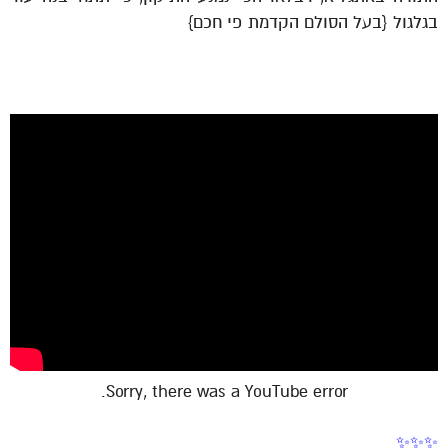
בגלגול {בעל הסולם הקדמת פי חכם}
Sorry, there was a YouTube error.
✨✨✨