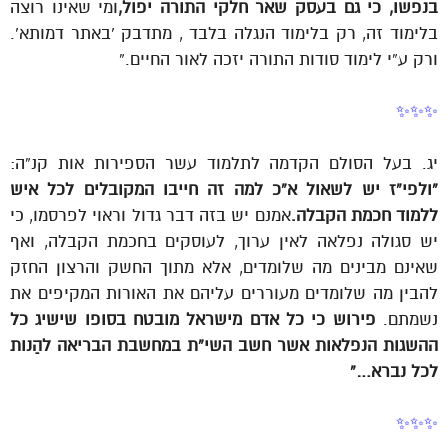
בנפשו, כי גם בעסק שאר חלקי התורה יפול,
ומי שאינו רוצה
בלימוד זה, רק בלימוד הנגלה בלבד , מתדבק ‘באתר דמותא’.
ורק ע”י לימוד סודות התורה יזכה לאור החיים.”
✨✨✨
יג. בעל הסולם הקדמה לתלמוד עשר הספירות אות קנ”ה:
“ולפי”ז יש לשאול א”כ למה זה חייבו המקובלים לכל איש
ללמוד חכמת הקבלה.
אמנם יש בזה דבר גדול וראוי לפרסמו, כי
יש סגולה נפלאה לאין ערוך, לעוסקים בחכמת הקבלה, ואף
שאינם מבינים מה שלומדים, אלא מתוך החשק והרצון החזק
להבין מה שלומדים מעוררים עליהם את האורות המקיפים את
נשמתם.
פירוש כי כל אדם מישראל מובטח בסופו שישיג כל
ההשגות הנפלאות אשר חשב השי”ת במחשבת הבריאה להַנות
לכל נברא…”
✨✨✨