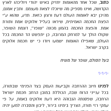
כתוב
, שכל אחד מהאומות יחזיק באיש יהודי ויוליכהו לארץ
הקדושה, ואינו מספיק מה שיוכלו לצאת מעצמם. ותבין אמנם,
מהיכן יבא לאומות העולם דעת ורצון כזאת. תדע, שהוא ע”י
הפצת החכמה האמיתית, שיראו בעליל אלוקים אמת ותורת
אמת. והפצת החכמה בהמון מכונה “שופר”, דוגמת השופר,
שקולו הולך עד למרחק המרובה, כן יתפשט הד החכמה בכל
העולם, שאפילו האומות ישמעו ויודו כי יש חכמת אלוקים
בקרב ישראל.
בעל הסולם, שופר של משיח
✨✨✨
לפנינו
חיוב ההרחבה וקביעות העסק בצד הפנימי שבתורה,
בכל ענייני הרוח שבה, הכוללת במובן הרחב חכמת ישראל
הרחבה, שפסגתה הגבוהה היא דעת אלוקים באמת, על פי
עמקי רזי תורה, הצריך בימינו בירור, ליבון והסברה למען יהיה