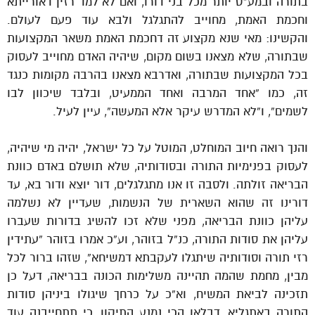
בתורה ובמע”ט יותר מכל בני דורו, ואם לא למד רזין דאורייתא
וחכמת האמת, מחוייב להתגלגל ולבא עוד פעם לעולם.
והקשינו: מאי שנא מקצוע זה דחכמת האמת משאר המקצועות
שבתורה, שלא מצאנו בשום מקום, שיהיה האדם מחוייב לעסוק
בכל המקצועות שבתורה, ואדרבא מצאנו בהרבה מקומות כנגד
זה, כמו “אחד המרבה ואחד הממעיט, ובלבד שיכוון לבו
לשמים”, ו”לא המדרש עיקר אלא המעשה”, עיין לעיל.
והנך רואה חיוב המוחלט, המוטל על כל ישראל, יהיה מי שיהיה,
לעסוק בפנימיות התורה ובסודותיה, שלא תושלם באדם כוונת
הבריאה זולתה. ולסבה זו אנו מתגלגלים, דור יוצא ודור בא, עד
דורינו זה שהוא השארית של הנשמות, שעדיין לא נשלמה
עליהן כוונת הבריאה, מפני שלא זכו להשיג בדורות שעברו
עליהן את סודות התורה, כנ”ל בזוהר, וע”כ אמרו בזוהר “עתידין
רזי תורה וסודותיה שיתגלו לעקבתא דמשיחא”, שזהו ברור לכל
מבין, מחמת שהמה תהיינה משלימות הכונה בבריאה, דעל כן
תזכינה לביאת המשיח, וא”כ על כרחך שיגולו ביניהן סודות
התורה באתגליא, דבלאו הכי נמנע התיקון, כי תתחייבנה עוד