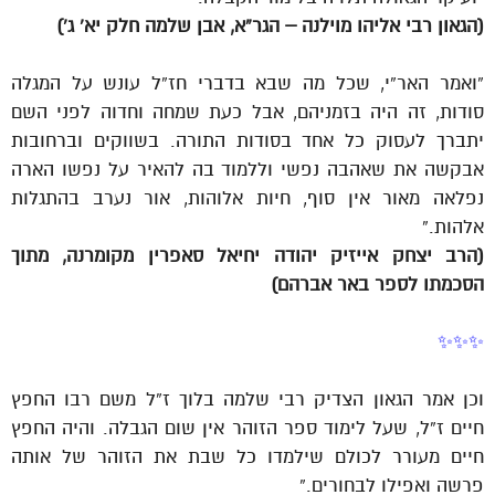
(הגאון רבי אליהו מוילנה – הגר”א, אבן שלמה חלק יא’ ג’)
“ואמר האר”י, שכל מה שבא בדברי חז”ל עונש על המגלה
סודות, זה היה בזמניהם, אבל כעת שמחה וחדוה לפני השם
יתברך לעסוק כל אחד בסודות התורה. בשווקים וברחובות
אבקשה את שאהבה נפשי וללמוד בה להאיר על נפשו הארה
נפלאה מאור אין סוף, חיות אלוהות, אור נערב בהתגלות
אלהות.”
(הרב יצחק אייזיק יהודה יחיאל סאפרין מקומרנה, מתוך
הסכמתו לספר באר אברהם)
✨✨✨
וכן אמר הגאון הצדיק רבי שלמה בלוך ז”ל משם רבו החפץ
חיים ז”ל, שעל לימוד ספר הזוהר אין שום הגבלה. והיה החפץ
חיים מעורר לכולם שילמדו כל שבת את הזוהר של אותה
פרשה ואפילו לבחורים.”