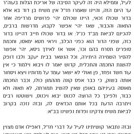
לעיל, וממילא היה זה לעיקר הסיבה של אריכת הגלות בעוה”ר
עד היום הזה, והיינו שאמרו חז”ל אין משיח בן דוד בא אלא
בדור שכולו זכאי, היינו שכולם יהי’ פרושים מרדיפה אחר
התאוה והכבוד, שאז יהי’ אפשר לקבוע מדרשות ברבים,
להכינם לביאת מב”ד כנ”ל: או בדור שכולו חייב דהיינו בדור
כזה, שפני הדור הוא כפני הכלב, ויראי חטא ימאסו, וחכמת
סופרים תסרח בהם וכו’, אשר אז לאידך גיסא, יהי’ אפשר
להסיר השמירה היתירה, וכל הנשאר בבית יעקב ולבו דופק
להשגת החכמה והתכלית, קדוש יאמר לו ויבוא וילמוד כי אין
עוד חשד ופחד, פן ואולי לא ישאר עומד על מדותיו ויצא ויסחור
אותה בשוק, כי כבר אפס קונה מההמון כולו, וכבר החכמה
מאוסה בעיניהם באופן שאין להשיג תמורתה, לא תאוה ולא
כבוד, ולפיכך כל הרוצה לכנוס יבוא ויכנוס, וישוטטו רבים
ויתרבה הדעת בכל אותם הכדאים לה, ובזה נזכה בקרוב
לביאת משיח צדקינו ופדות נפשינו בב”א:
ובזה נתבאר קושיתינו לעיל על דברי חז”ל, דאפילו אדם מצוין