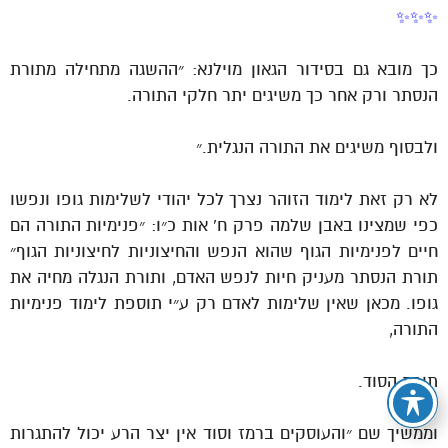
✨✨✨
כך מובא גם בסידור הגאון מוילנא: ״ההשגה מתחילה מתורת
הנסתר ורק אחר כך משיגים יתר חלקי התורה.
ולבסוף משיגים את התורה הנגלית.״
לא רק זאת לימוד הזוהר נצרך לכל יהודי לשלימות גופו ונפשו
כפי שמצינו באבן שלמה פרק ח’ אות כ״ו: ״פנימיות התורה הם
חיים לפנימיות הגוף שהוא הנפש והחיצוניות לחיצוניות הגוף״
תורת הנסתר מעניק חיות לנפש האדם, ותורת הנגלה מחיה את
גופו. מכאן שאין שלימות לאדם רק ע״י תוספת לימוד פנימיות
התורה,
תורת הסוד.
וממשיך שם ״והעוסקים ברמז וסוד אין יצר הרע יכול להתגרות