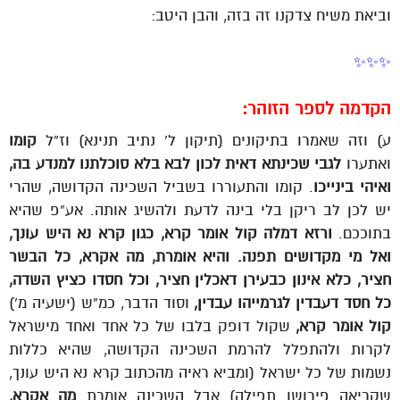
וביאת משיח צדקנו זה בזה, והבן היטב:
✨✨✨
הקדמה לספר הזוהר:
ע) וזה שאמרו בתיקונים (תיקון ל’ נתיב תנינא) וז”ל
קומו
ואתערו
לגבי שכינתא דאית לכון לבא בלא סוכלתנו למנדע בה,
ואיהי בינייכו
. קומו והתעוררו בשביל השכינה הקדושה, שהרי
יש לכן לב ריקן בלי בינה לדעת ולהשיג אותה. אע”פ שהיא
בתוככם.
ורזא דמלה קול אומר קרא, כגון קרא נא היש עונך,
ואל מי מקדושים תפנה. והיא אומרת, מה אקרא, כל הבשר
חציר, כלא אינון כבעירן דאכלין חציר, וכל חסדו כציץ השדה,
כל חסד דעבדין לגרמייהו עבדין,
וסוד הדבר, כמ”ש (ישעיה מ’)
קול אומר קרא,
שקול דופק בלבו של כל אחד ואחד מישראל
לקרות ולהתפלל להרמת השכינה הקדושה, שהיא כללות
נשמות של כל ישראל (ומביא ראיה מהכתוב קרא נא היש עונך,
שקריאה פירושו תפילה) אבל השכינה אומרת
מה אקרא,