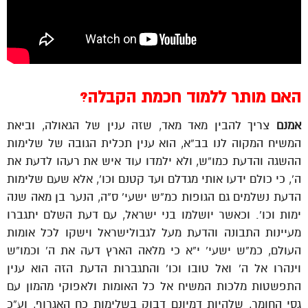
האם מותר ללמוד חכמת הקבלה?
אמנם
צריך להבין מאד מאד, שזה ענין של הגאולה, וביאת
המשיח המקוה לנו בב”א, הוא ענין תכלית הגובה של שלימות
ההשגה והדעת כמו”ש, ולא ילמדו עוד איש את רעהו לדעת את
ה’, כי כולם ידעו אותי מגדלם ועד קטנם וכו’, אלא שעם שלימות
הדעת נשלמים גם הגופות כמ”ש ישעי’ ס”ה, הנער בן מאה שנה
ימות וכו’. וכאשר יושלמו בני ישראל, עם דעת השלם יתגברו
מעיינות התבונה והדעת מעל לגבולישראל וישקו לכל אומות
העולם, כמ”ש ישעי’ י”א כי מלאה הארץ דעה את ה’ וכמו”ש
וינהרו אל ה’ ואל טובו וכו’ והתגברות הדעת הזה הוא ענין
התפשטות מלכות המשיח אל כל האומות ולאפוקי מהמון עם
גסי החומר, שלהיות דמיונם דבוק בשלימות כח האגרוף, וע”כ