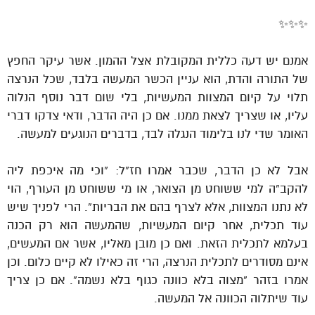
✨✨✨
אמנם יש דעה כללית המקובלת אצל ההמון. אשר עיקר החפץ
של התורה והדת, הוא עניין הכשר המעשה בלבד, שכל הנרצה
תלוי על קיום המצוות המעשיות, בלי שום דבר נוסף הנלוה
עליו, או שצריך לצאת ממנו. אם כן היה הדבר, ודאי צדקו דברי
האומר שדי לנו בלימוד הנגלה לבד, בדברים הנוגעים למעשה.
אבל לא כן הדבר, שכבר אמרו חז”ל: “וכי מה איכפת ליה
להקב”ה למי ששוחט מן הצואר, או מי ששוחט מן העורף, הוי
לא נתנו המצוות, אלא לצרף בהם את הבריות”. הרי לפניך שיש
עוד תכלית, אחר קיום המעשיות, שהמעשה הוא רק הכנה
בעלמא לתכלית הזאת. ואם כן מובן מאליו, אשר אם המעשים,
אינם מסודרים לתכלית הנרצה, הרי זה כאילו לא קיים כלום. וכן
אמרו בזהר “מצוה בלא כוונה כגוף בלא נשמה”. אם כן צריך
עוד שיתלוה הכוונה אל המעשה.