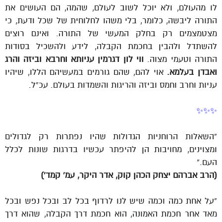
לו מהעולם, ולא יוכל לשוב לעולם, שהמה, הם העושים את
התורה ליבשה, כלומר, בלי משהו לחלוחית של שכל ודעת, כי
מצטמצמים רק בחלק המעשי של התורה. ואינם רוצים
להשתדל ולהבין בחכמת הקבלה, לידע ולהשכיל בסודות
התורה וטעמי מצוה.
ווי לון דגרמין עניותא וחרבא וביזה והרג
ואבדן בעלמא.
אוי להם, שהם גורמים במעשיהם הללו, שיהיו
עניות וחרב וחמס וביזה והריגות והשמדות בעולם. עכ”ל.
✨✨✨
“השאלות הרוחניות הגדולות שהיו נפתרות רק לגדולים
ומצוינים, מחויבות הן להיפתר עכשיו בדרגות שונות לכלל
העם.”
(הרב אברהם יצחק הכהן קוק, אדר היקר, עמ’ קמד’)
“על אחת כמה וכמה שיש לנו לרדוף בכל לב ובכל נפש ובכל
מאד אחר חכמת האמונה, הוא חכמת דרך הקבלה, שהוא דרך