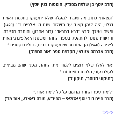
(הרב יוסף בן שלמה מפוז’ין, הוספות בנין יוסף)
“ומצאתי כתוב מה שנגזר למעלה שלא יתעסקו בחכמת האמת
בגלוי, היה לזמן קצוב עד תשלום שנת ה´ אלפים ר”נ (1490),
ומשם ואילך יקרא “דרא בתראה” (דור אחרון) והותרה הגזירה,
והרשות נתונה להתעסק בספר הזוהר ומשנת ה’ אלפים ג’ מאות
ליצירה (1540) מן המובחר שיתעסקו ברבים, גדולים וקטנים.”
(הרב אברהם אזולאי, הקדמת ספר “אור החמה”)
“אוי לאלו שלא רוצים ללמוד את הזוהר, מפני שהם מביאים
לעולם עוני, מלחמות ואסונות.”
(“תיקוני הזוהר”, תיקון ל’)
“לימוד ספר הזוהר מרומם על כל לימוד אחר.”
(הרב חיים דוד יוסף אזולאי – החיד”א, מורה באצבע, אות מד’)
✨✨✨