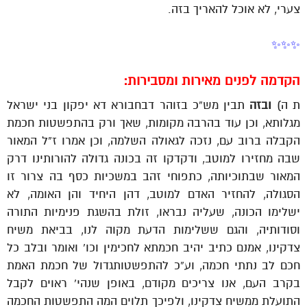
צערי, לא אוכל להאריך בזה.
✨✨✨
הקדמה לפנים מאירות ומסבירות:
ת ה)
ובזה
תבין מש”כ בזוהר דבחבורא דא יפקון בני ישראל
מגלותא, וכן עוד בהרבה מקומות, שאך ורק בהתפשטות חכמת
הקבלה ברוב עם, נזכה לגאולה השלמה, וכן אמרו ז”ל המאור
שבה מחזירו למוטב, ודקדקו זה בכונה גדולה להורותינו דרק
המאור שבתוכיותה, כתפוחי זהב במשכיות כסף בה צרור זו
הסגולה, להחזיר האדם למוטב, דהן היחיד והן האומה, לא
ישלימו הכונה, שעליה נבראו, זולת בהשגת פנימיות התורה
וסודותיה, והגם ששלימות הדעת מקוה לנו, בביאת משיח
צדקינו, אמנם כתיב יהיב חכמתא לחכימין וכו’ ואומר ובלב כל
חכם לב נתתי חכמה, וע”כ להתפשטותגדול של חכמת האמת
בקרב העם, אנו צריכים מקודם, באופן שנהי’ ראוים לקבל
התועלת ממשיח צדקינו, ולפיכך תלוים המה התפשטות החכמה