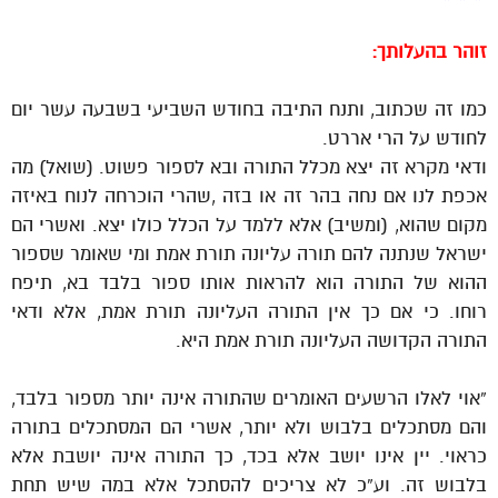
זוהר בהעלותך:
כמו זה שכתוב, ותנח התיבה בחודש השביעי בשבעה עשר יום
לחודש על הרי אררט.
ודאי מקרא זה יצא מכלל התורה ובא לספור פשוט. (שואל) מה
אכפת לנו אם נחה בהר זה או בזה ,שהרי הוכרחה לנוח באיזה
מקום שהוא, (ומשיב) אלא ללמד על הכלל כולו יצא. ואשרי הם
ישראל שנתנה להם תורה עליונה תורת אמת ומי שאומר שספור
ההוא של התורה הוא להראות אותו ספור בלבד בא, תיפח
רוחו. כי אם כך אין התורה העליונה תורת אמת, אלא ודאי
התורה הקדושה העליונה תורת אמת היא.
“אוי לאלו הרשעים האומרים שהתורה אינה יותר מספור בלבד,
והם מסתכלים בלבוש ולא יותר, אשרי הם המסתכלים בתורה
כראוי. יין אינו יושב אלא בכד, כך התורה אינה יושבת אלא
בלבוש זה. וע”כ לא צריכים להסתכל אלא במה שיש תחת