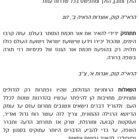
הולך ומובן, הולך ומתפשט בכל שדרות עמנו.
הראי”ה קוק, אוצרות הראיה ב’, 317
תתחזק
ידידי להאיר את אור חכמת הנסתר בעולם. עתה קרבו
הימים, שהכול יכירו וידעו שישועת ישראל וישועת העולם כולו
תלויה רק בהופעת חכמת אור הגנוז של פנימיות רזי תורה
בשפה ברורה.
הראי”ה קוק, אגרות א’, צ”ב
השאלות
הרוחניות הגדולות, שהיו נפתרות רק לגדולים
ומצוינים, מחויבות הן להיפתר עכשיו בהדרגות שונות לכלל
העם. ולהוריד דברים נישאים ונשגבים ממרום עוזם עד עומק
הדיוטא הרגילה ההמונית, צריך לזה עושר רוח גדול ואדיר,
ועסקנות קבועה ומורגלת, שרק אז תתרחב הדעה ותברר
השפה, עד כדי להביע הדברים היותר עמוקים בסגנון קל
ופופולרי, להשיב נפשות צמאות.