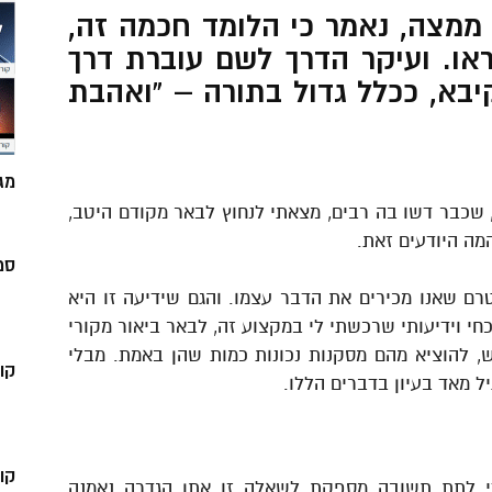
מצה, נאמר כי הלומד חכמה זה,
או. ועיקר הדרך לשם עוברת דרך
יבא, ככלל גדול בתורה – “ואהבת
מג
שכבר דשו בה רבים, מצאתי לנחוץ לבאר מקודם היטב,
מה היודעים זאת.
סמ
רם שאנו מכירים את הדבר עצמו. והגם שידיעה זו היא
חי וידיעותי שרכשתי לי במקצוע זה, לבאר ביאור מקורי
, להוציא מהם מסקנות נכונות כמות שהן באמת. מבלי
קו
ל מאד בעיון בדברים הללו.
קו
די לתת תשובה מספקת לשאלה זו אתן הגדרה נאמנה