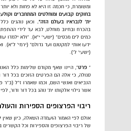
ומשומרת, כי חכמה זו היא לא פחות ולא יותר
בחוקים קבועים ומוחלטים המתחברים וקולעי
ית’ לנבראיו בעולם הזה”.
וכאן נוהגים כלל
בהכרח ובחיוב מוחלט, לבא עד לידי ההתפת
כמים לים מכסים” (ישעי’ י”א). “ולא ילמדו ע
ידעו אותי למקטנם ועד גדולם” (ירמי’ ל”א). ואו
(ישעי’ ל’).
”
פרט
“, היינו שאף מקודם שלימות כלל האנוש
סגולה, כי אלה הם הפרטים הזוכים בכל דור וד
הנביאים ואנשי השם, וכמו שאמרו ז”ל (ב”ר פר
אשר גילוי אלקותו ית’ נוהג בכל דור ודור, לפי
ריבוי הפרצופים הספירות והעולמ
אולם לפי האמור הועמדה השאלה, כיון שאין ל
של ריבוי הפרצופים והספירות וכל הקשרים ב