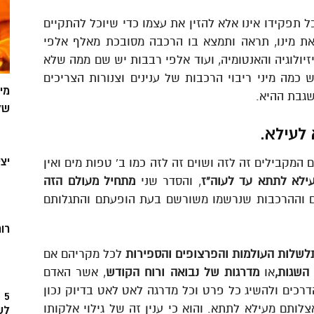
ל תפקידו אינו אלא להזין את עצמו כדי שיוכל להתקיים
 את מינו, תראה ותמצא בו הרכבה מסובכת מאלף אלפי
זיולוגיה והאנטומיה, ועוד אלפי רבבות יש שם ממה שלא
ש כמה מיני ריבוי הרכבות של ענינים וצנורות הצריכים
מי
גבת ההיא.
של
לעילא.
יצ
מקבילים זה לזה ושוים זה לזה כמו ב’ טפות מים ואין
ילא לתתא עד לעוה”ז
, והסדר שני
מתחיל מעולם הזה
ם וההרכבות שנרשמו משורשם בעת הופעתם והתגלותם
רוח
שלות העולמות והפרצופים והספירות
לכל מקריהם אם
השגות,
או
מדרגות של נבואה ורוח הקודש
, אשר האדם
רכים ולהשיג כל פרט וכל מדרגה לאט לאט בדיוק נכון
5
ותם מעילא לתתא. והוא כי ענין זה של גילוי אלקותו
לש