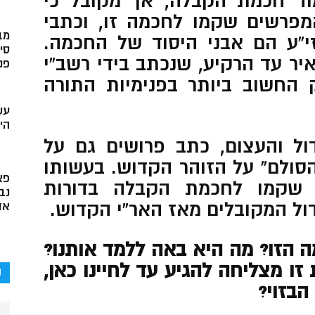
וד חכמת הקבלה, אך מקובל כי
מפרשים שקמו לחכמה זו, וכתבי
מב
זי”ע הם אבני היסוד של החכמה.
סי
איר עד הרקיע, שנכתב בידי רשב”י
פני
 החשוב ביותר בפנימיות התורה
עש
הי
ול והעצום, כתב פרושים גם על
הסולם” על הזוהר הקדוש. בעשותו
פא
 שקמו לחכמת הקבלה בדורות
נב
דול המקובלים מאז האר”י הקדוש.
אד
ה הזו? מה היא באה ללמד אותנו?
ו מצליחה להגיע עד לחיינו כאן,
ק
הבזוי?