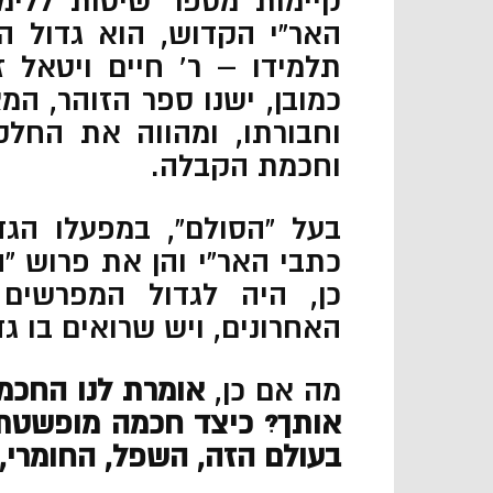
קיימות מספר שיטות ללימ
האר”י הקדוש, הוא גדול ה
תלמידו – ר’ חיים ויטאל 
כמובן, ישנו ספר הזוהר, המ
וחבורתו, ומהווה את החלק
וחכמת הקבלה.
בעל “הסולם”, במפעלו הגד
כתבי האר”י והן את פרוש “
כן, היה לגדול המפרשים
האחרונים, ויש שרואים בו ג
מה אם כן,
אומרת לנו החכמ
אותך? כיצד חכמה מופשטת ז
בעולם הזה, השפל, החומרי, 