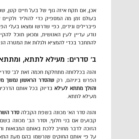
אכן, אם תקח איזה גוף של בעל חיים קטן, שכ
בעולם זמן מה המספיק כדי להוליד ולקיים
פיברילים וגידים, כפי שדרשו ומצאו בעלי הפי
נודע עדיין לעין האנושית, ומכאן תוכל להקי
להתחבר בכדי להמציא ולגלות את המטרה הנש
ב’ סדרים: מעילא לתתא, ומתתא 
והנה בכללותה מתחלקת חכמה זאת לב’ סדרים ה
הפרש ביניהם, רק
שהסדר הראשון נמשך מע
והולך מתתא לעילא
בדיוק בכל אותם הדרכי
מעילא לתתא.
והנה סדר הא’ מכונה בשפת הקבלה
סדר השתל
קבועים אם בני חלוף, וסדר הב’ מכונה בשם
הזוכה לדבר מחויב ללכת באותם המבואות והד
על פי אותם החוקים שנרשמו בהם מעת התאצל