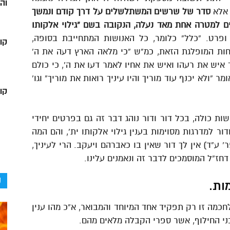
וה
 אלא
סדר של שרשים המשתלשלים על דרך קודם ונמשך
ם למטרה אחת מאד נעלה, הנקובה בשם “גילוי אלקותו
 ופרט. “כלל” כלומר, כל האנושות המתחייבת בסופה,
קו
חות המופלגת הזאת, כמ”ש “כי מלאה הארץ דעה את ה’
וד איש את רעהו ואיש את אחיו לאמר דעו את ה’, כי כולם
מר “ולא יכנף עוד מוריך והיו עיניך רואות את מוריך” וגו’
קור
ות כולה, בכל דור ודור נוהג דבר זה גם בפרטים יחידי
ור למדרגות מסוימות בענין גילוי אלקותו ית’, והם המה
’ ע”ד) אין לך דור שאין בו כאברהם ויעקב. הרי לעיניך,
 דחז”ל המוסמכים לדבר זה ונאמנים עלינו.
ק
ות.
חכמה זו רק תפקיד אחד המיוחד והמבואר, א”כ מהו ענין
ני החילוף, אשר ספרי הקבלה מלאים מהם.