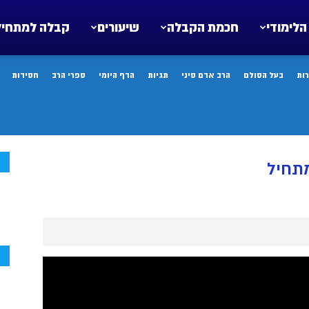
הלימודי
חכמת הקבלה
שיעורים
קבלה למתחיל
ות
בעל הסולם
הרב אדם סיני
תגיות
הדף היומי
ספרי הרב
חסידות
ח
תחיל
ח