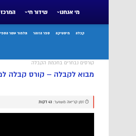
מי אנחנו
שידור חי
המרכז 
קבלה
מיסטיקה
ספר הזוהר
תלמוד עשר הספיר
קורסים נבחרים בחכמת הקבלה
מבוא לקבלה – קורס קבלה למ
⏱️ זמן קריאה משוער:
43 דקות