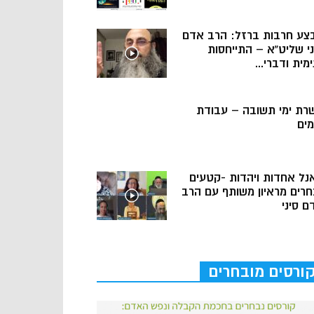
צע חרבות ברזל: הרב אדם
ני שליט”א – התייחסות
מית ודברי...
רת ימי תשובה – עבודת
מים
נל אחדות ויהדות -קטעים
חרים מראיון משותף עם הרב
ם סיני
ורסים מובחרים