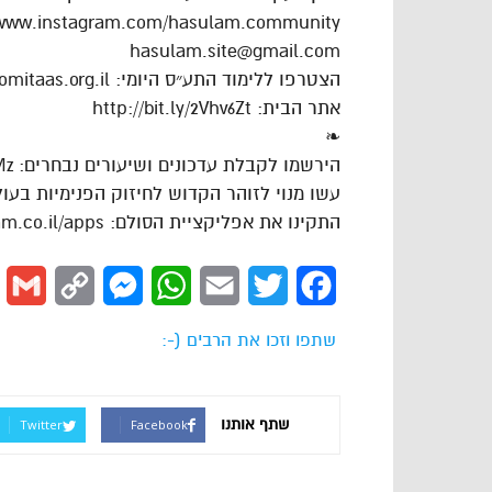
/www.instagram.com/hasulam.community
hasulam.site@gmail.com
הצטרפו ללימוד התע״ס היומי: https://dafhayomitaas.org.il
אתר הבית: http://bit.ly/2Vhv6Zt
❧
הירשמו לקבלת עדכונים ושיעורים נבחרים: https://goo.gl/VAJgMz
עשו מנוי לזוהר הקדוש לחיזוק הפנימיות בעולם: ://goo.gl/cPLdsk
התקינו את אפליקציית הסולם: https://www.hasulam.co.il/apps
l
Copy
Messenger
WhatsApp
Email
Twitter
Facebook
Link
שתפו וזכו את הרבים (-:
שתף אותנו
Twitter
Facebook