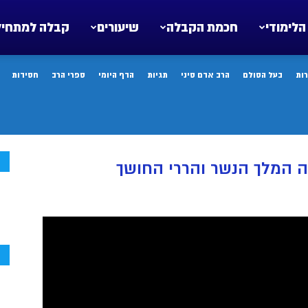
הלימודי
חכמת הקבלה
שיעורים
קבלה למתחיל
ות
בעל הסולם
הרב אדם סיני
תגיות
הדף היומי
ספרי הרב
חסידות
ח
ה המלך הנשר והררי החושך
ח