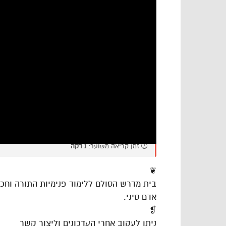
⏱️ זמן קריאה משוער:
1 דקה
❦
בית מדרש הסולם ללימוד פנימיות התורה וח
אדם סיני.
❡
ניתן לעקוב אחרי העדכונים וליצור קשר