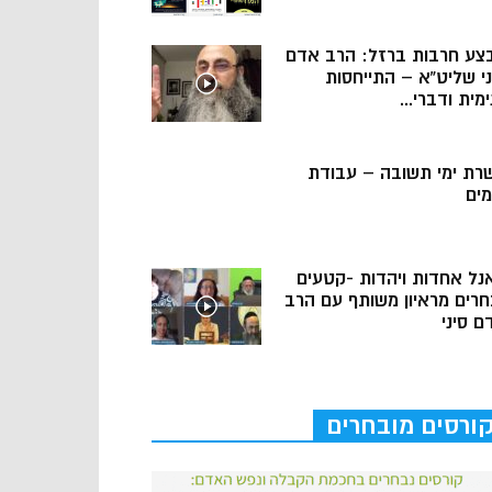
צע חרבות ברזל: הרב אדם
ני שליט”א – התייחסות
מית ודברי...
רת ימי תשובה – עבודת
מים
נל אחדות ויהדות -קטעים
חרים מראיון משותף עם הרב
ם סיני
ורסים מובחרים