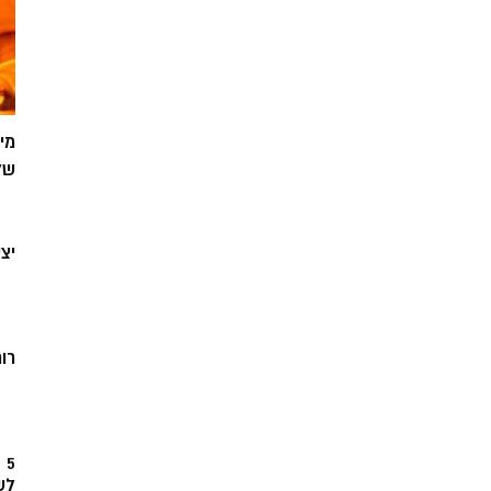
מי
של
יצ
רוח
5
לש