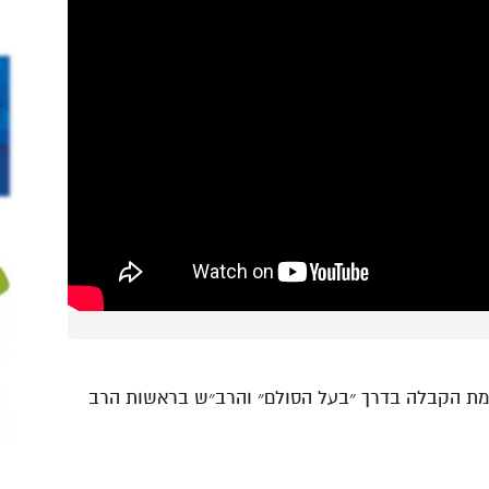
כמת הקבלה בדרך ״בעל הסולם״ והרב״ש בראשות הרב