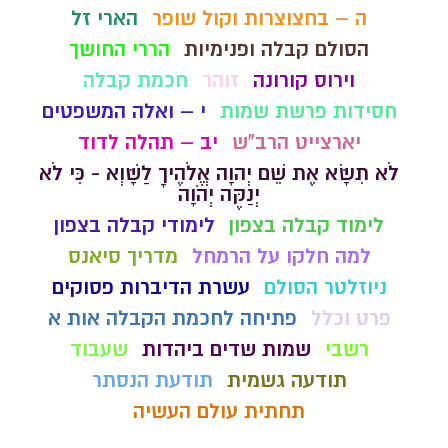
ה – בחצוצרות וקול שופר
הארי זל
הסולם קבלה ופנימיות
הררי החושך
וירוס קורונה
זוהר
חכמת קבלה
חסידות פרשת שמות
י – ואלה המשפטים
יארצייט הרב"ש
יב – תהלה לדוד
לֹא תִשָּׂא אֶת שֵׁם יְהוָה אֱלֹהֶיךָ לַשָּׁוְא - כִּי לֹא
יְנַקֶּה יְהֹוָה
לימוד קבלה בצפון
לימודי קבלה בצפון
למה חלקו על הרמחל
מדריך סיאנס
ניוזלטר הסולם
עשרת הדיברות פסוקים
פרט וכלל
פתיחה לחכמת הקבלה אות א
רשבי
שמות שדים ביהדות
שעבוד
תודעה גשמית
תודעת הנסתר
תחתית עולם העשיה