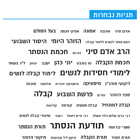
תגיות נבחרות
בעל הסולם
אמונה
אדם סיני
אהבה
אפיקי חכמה
הזוהר היומי
היסוד השבועי
האם מותר לנשים ללמוד קבלה
הרב אדם סיני
חכמת הנסתר
זוגיות
חכמת הקבלה
יוני כהן
יעקב
ל"ג בעומר
טו בשבט
יצחק
לימודי חסידות לנשים
לימוד קבלה לנשים
מיסטיקה
ליקוטי מוהר"ן
סוכות
מיסטיקה יהודית
מלחמה
קבלה
פרשת השבוע
ספר הזוהר
פורים
קבלה למתחיל
קורונה
קבלה מעשית
קליפות
שיעורי קבלה לנשים
רבי ברוך שלום הלוי אשלג
רבי חיים ויטאל
רשבי
תודעת הנסתר
תורת הנסתר
שערי קדושה
תורת הקבלה
תיקוני הזוהר
תורת הסוד
תיקון ליל שבועות