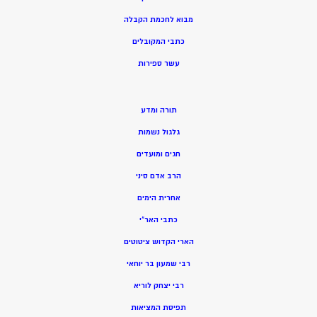
מ
בוא לחכמת הקבלה
כתבי המקובלים
ע
שר ספירות
תורה ומדע
גלגול נשמות
חגים ומועדים
הרב אדם סיני
אחרית הימים
כתבי האר”י
הארי הקדוש ציטוטים
רבי שמעון בר יוחאי
רבי יצחק לוריא
תפיסת המציאות