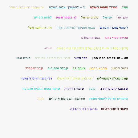
חסד
חסידי אומות העולם
יד – להמשיך שלום בעולם
יום שחרור ירושלים בזוהר
יועץ זוגי
ישראל
כנסת ישראל
לג בעומר תשפ
לוחות הברית
ליקוטי מוהר ן מפורש
מבוא ופתיחה לתיקוני הזוהר
מה זה חומר אפל
מכירת ספרי זוהר
מעלות הסולם
נָחִיתָ בְחַסְדְּךָ עַם זוּ גָּאָלְתָּ נֵהַלְתָּ בְעָזְּךָ אֶל נְוֵה קָדְשֶׁךָ.
סורה
סט – הגוזל את חברו ממון
ספר האור
ספרי בעל הסולם להורדה
פורים 2017
פרעה הרשע
צורבא דרבנן
צעקת לב
קבלה וחסידות
קבר הרמח"ל
קורס קבלה למתחילים
רבי ברוך שלום הלוי אשלג
רבי משה חיים לוצאטו
שבאבניקים להורדה
שבט
שומרי החומות
שיעור בספר התניא פרק כח
שיעורים על כל ליקוטי מוהרן
שלושת השבועות איסורים
תאוה
תיקוני הזוהר תרגום
תקשור לפי הקבלה