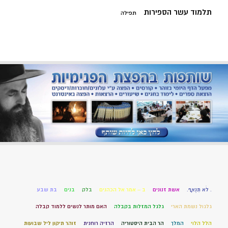
תלמוד עשר הספירות
תפילה
. לֹא תִנְאָף.
אשת זנונים
ב – אמר אל הכהנים
בלק
בנים
בת שבע
גלגול נשמת הארי
גלגל המזלות בקבלה
האם מותר לנשים ללמוד קבלה
הלל הלוי
המלך
הר הבית היסטוריה
הרזיה רוחנית
זוהר תיקון ליל שבועות