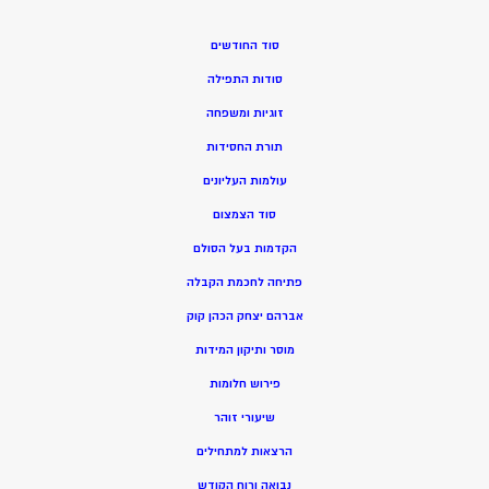
סוד החודשים
סודות התפילה
זוגיות ומשפחה
תורת החסידות
עולמות העליונים
סוד הצמצום
הקדמות בעל הסולם
פתיחה לחכמת הקבלה
אברהם יצחק הכהן קוק
מוסר ותיקון המידות
פירוש חלומות
שיעורי זוהר
הרצאות למתחילים
נבואה ורוח הקודש