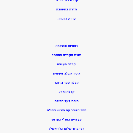
קבלה בשידור חי
חזרה בתשובה
פרדס התורה
רוחניות והעצמה
תורת הקבלה והנסתר
קבלה מעשית
איסור קבלה מעשית
קבלה ספר הזוהר
קבלה ומדע
תורת בעל הסולם
ספר הזוהר עם פירוש הסולם
עץ חיים האר”י הקדוש
רבי ברוך שלום הלוי אשלג