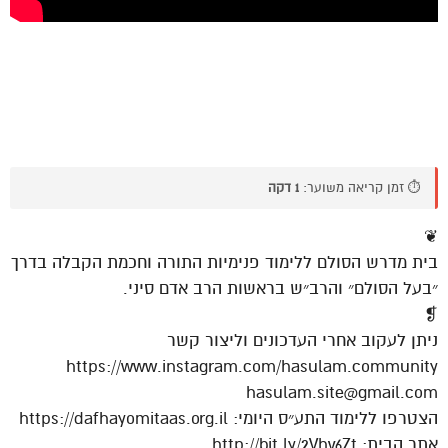
⏱️ זמן קריאה משוער:
1 דקה
❦
בית מדרש הסולם ללימוד פנימיות התורה וחכמת הקבלה בדרך
״בעל הסולם״ והרב״ש בראשות הרב אדם סיני.
❡
ניתן לעקוב אחרי העדכונים וליצור קשר
https://www.instagram.com/hasulam.community
hasulam.site@gmail.com
הצטרפו ללימוד התע״ס היומי: https://dafhayomitaas.org.il
אתר הבית: http://bit.ly/2Vhv6Zt