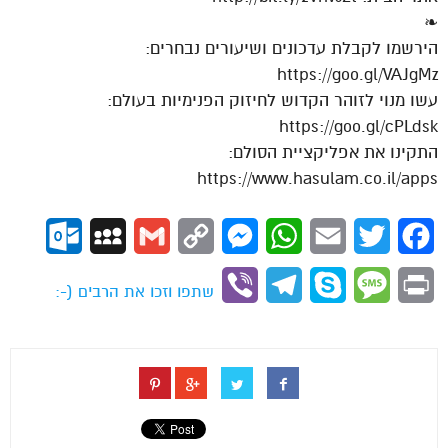
❧
הירשמו לקבלת עדכונים ושיעורים נבחרים:
https://goo.gl/VAJgMz
עשו מנוי לזוהר הקדוש לחיזוק הפנימיות בעולם:
https://goo.gl/cPLdsk
התקינו את אפליקציית הסולם:
https://www.hasulam.co.il/apps
ok.com
MySpace
Gmail
Copy
Messenger
WhatsApp
Email
Twitter
Facebook
Link
Viber
Telegram
Skype
Message
Print
שתפו וזכו את הרבים (-: