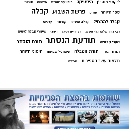
מיסטיקה
ליקוטי מוהר"ן
סוכות
מיסטיקה יהודית
מלחמה
קבלה
פרשת השבוע
ספר הזוהר
פורים
קבלה למתחיל
קורונה
קבלה מעשית
קליפות
שיעורי קבלה לנשים
רבי ברוך שלום הלוי אשלג
רבי חיים ויטאל
רשבי
תודעת הנסתר
תורת הנסתר
שערי קדושה
תורת הקבלה
תיקוני הזוהר
תורת הסוד
תיקון ליל שבועות
תלמוד עשר הספירות
תפילה