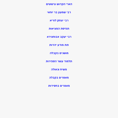
הארי הקדוש ציטוטים
רבי שמעון בר יוחאי
רבי יצחק לוריא
תפיסת המציאות
רבי יעקב אבוחצירא
תת מודע יהדות
מושגים בקבלה
תלמוד עשר הספירות
משיח וגאולה
מאמרים בקבלה
מאמרים בחסידות