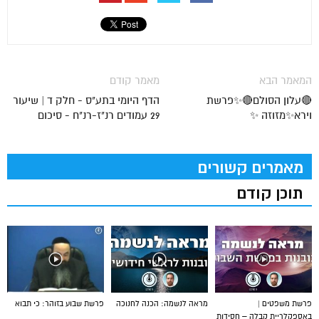
המאמר הבא
מאמר קודם
🔴עלון הסולם🔴✨פרשת
הדף היומי בתע"ס - חלק ד | שיעור
וירא✨מזוזה ✨
29 עמודים רנ"ז-רנ"ח - סיכום
מאמרים קשורים
תוכן קודם
פרשת משפטים |
מראה לנשמה: הכנה לחנוכה
פרשת שבוע בזוהר: כי תבוא
באספקלריית קבלה – חסידות