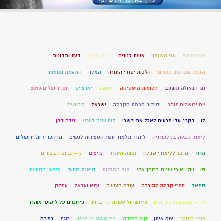
אחשוורוש
אני משותף
אשת זנונים
ברית מילה
דעת ותבונות
הבעל שם טוב ספרים
הלכות יסודי התורה
המלך
התאמת נשמות
חג הגאולה תשפב
חלומות מיסטיקה
חמאס
יארצייט
יום ירושלים 2020
יום ירושלים זוהר
יסודות חכמת הקבלה
ישראל
לבושים
לו – בקרב עלי מרעים לאכל את בשרי
לוח שנה לועזי
לילה לבן
לימוד קבלה בקלפורניה
לימוד תלמוד עשר הספירות לנשים
מי הכריז על ירושלים
מרור
מרכז ללימודי קבלה
משה ואהרון
נגיפים
נו – וביום הבכורים
סו – ויהי נא פי שנים ברוחך אלי
סוד המזלות
סיאנס רוחות
סיפורי חסידות
סמאל
ספרי קבלה להורדה
עולם העשיה
עזא ועזאל
עמלק
פד – במה הארכת ימים
פירוש על עשרת הדיברות
פירושים על ליקוטי מוהרן
פניני הזוהר
צוק איתן
קול הלידה
רבי משה בן מימון
רוגז
רמבם