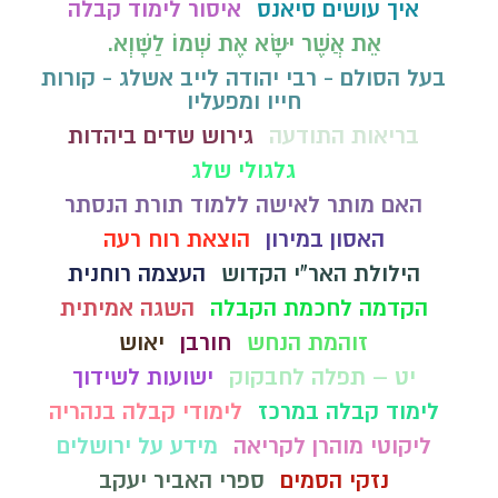
איך עושים סיאנס
איסור לימוד קבלה
אֵת אֲשֶׁר יִשָּׂא אֶת שְׁמוֹ לַשָּׁוְא.
בעל הסולם - רבי יהודה לייב אשלג - קורות
חייו ומפעליו
בריאות התודעה
גירוש שדים ביהדות
גלגולי שלג
האם מותר לאישה ללמוד תורת הנסתר
האסון במירון
הוצאת רוח רעה
הילולת האר"י הקדוש
העצמה רוחנית
הקדמה לחכמת הקבלה
השגה אמיתית
זוהמת הנחש
חורבן
יאוש
יט – תפלה לחבקוק
ישועות לשידוך
לימוד קבלה במרכז
לימודי קבלה בנהריה
ליקוטי מוהרן לקריאה
מידע על ירושלים
נזקי הסמים
ספרי האביר יעקב