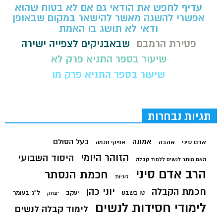
עדיף לחפש את הודאי גם אם לא בטוח שהוא
אפשרי להשגה מאשר להישאר במקום שבאופן
ודאי לא תושג בו האמת
פטירת הרמבם
שבאבניקים לצפייה ישירה
שיעור בספר התניא פרק לא
שיעור בספר התניא פרק מו
תגיות נבחרות
בעל הסולם
אמונה
אדם סיני
אהבה
אפיקי חכמה
הזוהר היומי
היסוד השבועי
האם מותר לנשים ללמוד קבלה
הרב אדם סיני
חכמת הנסתר
זוגיות
חכמת הקבלה
יוני כהן
יעקב
ל"ג בעומר
טו בשבט
יצחק
לימודי חסידות לנשים
לימוד קבלה לנשים