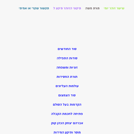
שיעור זוהר יומי
תורת משה
תיקוני הזוהר תיקון ל
תקשור שקרי או אמיתי
סוד החודשים
סודות התפילה
זוגיות ומשפחה
תורת החסידות
עולמות העליונים
סוד הצמצום
הקדמות בעל הסולם
פתיחה לחכמת הקבלה
אברהם יצחק הכהן קוק
מוסר ותיקון המידות