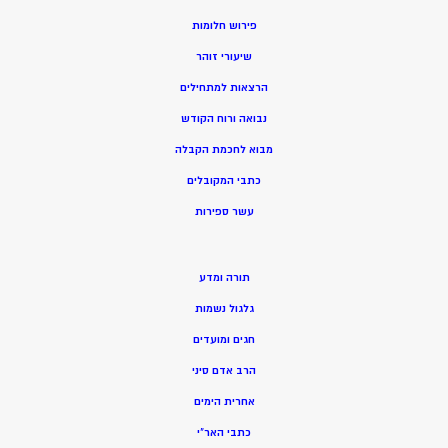
פירוש חלומות
שיעורי זוהר
הרצאות למתחילים
נבואה ורוח הקודש
מ
בוא לחכמת הקבלה
כתבי המקובלים
ע
שר ספירות
תורה ומדע
גלגול נשמות
חגים ומועדים
הרב אדם סיני
אחרית הימים
כתבי האר”י