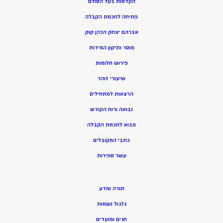
הקדמות בעל הסולם
פתיחה לחכמת הקבלה
אברהם יצחק הכהן קוק
מוסר ותיקון המידות
פירוש חלומות
שיעורי זוהר
הרצאות למתחילים
נבואה ורוח הקודש
מ
בוא לחכמת הקבלה
כתבי המקובלים
ע
שר ספירות
תורה ומדע
גלגול נשמות
חגים ומועדים