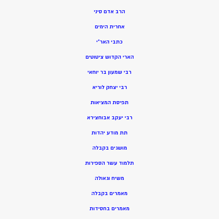
הרב אדם סיני
אחרית הימים
כתבי האר”י
הארי הקדוש ציטוטים
רבי שמעון בר יוחאי
רבי יצחק לוריא
תפיסת המציאות
רבי יעקב אבוחצירא
תת מודע יהדות
מושגים בקבלה
תלמוד עשר הספירות
משיח וגאולה
מאמרים בקבלה
מאמרים בחסידות