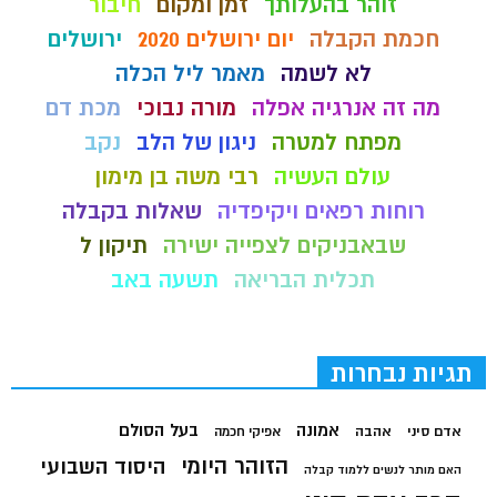
זוהר בהעלותך
זמן ומקום
חיבור
חכמת הקבלה
יום ירושלים 2020
ירושלים
לא לשמה
מאמר ליל הכלה
מה זה אנרגיה אפלה
מורה נבוכי
מכת דם
מפתח למטרה
ניגון של הלב
נקב
עולם העשיה
רבי משה בן מימון
רוחות רפאים ויקיפדיה
שאלות בקבלה
שבאבניקים לצפייה ישירה
תיקון ל
תכלית הבריאה
תשעה באב
תגיות נבחרות
בעל הסולם
אמונה
אדם סיני
אהבה
אפיקי חכמה
הזוהר היומי
היסוד השבועי
האם מותר לנשים ללמוד קבלה