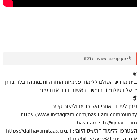
⏱️ זמן קריאה משוער:
1 דקה
❦
בית מדרש הסולם ללימוד פנימיות התורה וחכמת הקבלה בדרך
״בעל הסולם״ והרב״ש בראשות הרב אדם סיני.
❡
ניתן לעקוב אחרי העדכונים וליצור קשר
https://www.instagram.com/hasulam.community
hasulam.site@gmail.com
הצטרפו ללימוד התע״ס היומי: https://dafhayomitaas.org.il
אתר הבית: http://bit.ly/2Vhv6Zt