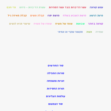
עונש קורונה
עשר הדיברות כנגד עשר הספירות
עשרת הדיברות – פירוט
פרי חכם
פרעה הרשע
פרשת השבוע בשלח
פרשת יתרו
קבלה ונשים
קבלה מאיזה גיל
קורונה בזוהר
שבועות
שופר של משיח
שופרו של משיח
שיעורי תניא לנשים
שמירה
תצוה
תקשור שקרי או אמיתי
סוד החודשים
סודות התפילה
זוגיות ומשפחה
תורת החסידות
עולמות העליונים
סוד הצמצום