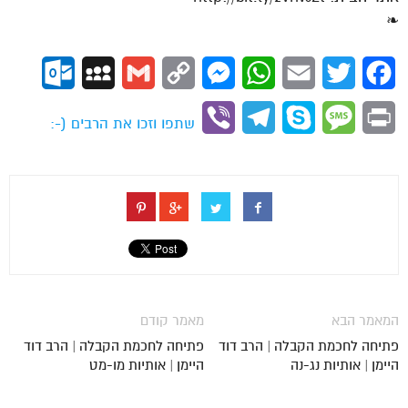
❧
ok.com
MySpace
Gmail
Copy
Messenger
WhatsApp
Email
Twitter
Facebook
Link
Viber
Telegram
Skype
Message
Print
שתפו וזכו את הרבים (-:
המאמר הבא
מאמר קודם
פתיחה לחכמת הקבלה | הרב דוד
פתיחה לחכמת הקבלה | הרב דוד
היימן | אותיות נג-נה
היימן | אותיות מו-מט