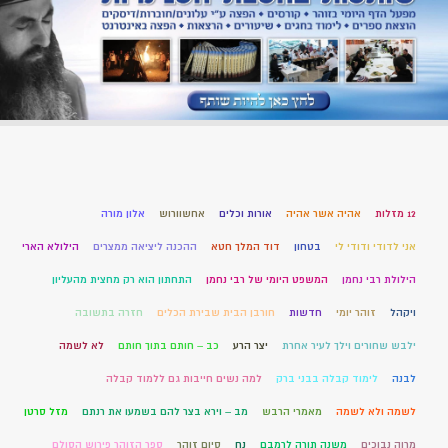
12 מזלות
אהיה אשר אהיה
אורות וכלים
אחשוורוש
אלון מורה
אני לדודי ודודי לי
בטחון
דוד המלך חטא
ההכנה ליציאה ממצרים
הילולא הארי
הילולת רבי נחמן
המשפט היומי של רבי נחמן
התחתון הוא רק מחצית מהעליון
ויקהל
זוהר יומי
חדשות
חורבן הבית שבירת הכלים
חזרה בתשובה
ילבש שחורים וילך לעיר אחרת
יצר הרע
כב – חותם בתוך חותם
לא לשמה
לבנה
לימוד קבלה בבני ברק
למה נשים חייבות גם ללמוד קבלה
לשמה ולא לשמה
מאמרי הרבש
מב – וירא בצר להם בשמעו את רנתם
מזל סרטן
מרוה נבוכים
משנה תורה לרמבם
נח
סיום זוהר
ספר הזוהר פירוש הסולם