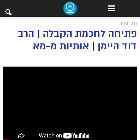
חברותות
פתיחה לחכמת הקבלה | הרב
דוד היימן | אותיות מ-מא