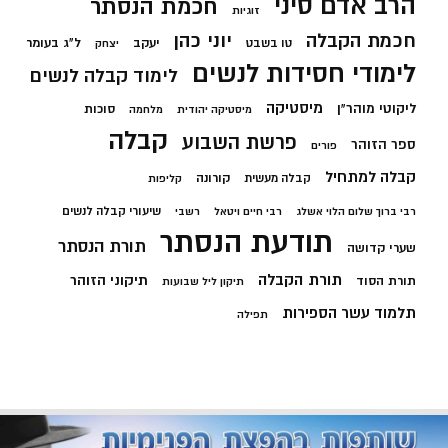
הרב אדם סיני
חכמת הנסתר
זוגיות
חכמת הקבלה
יוני כהן
יעקב
ל"ג בעומר
טו בשבט
יצחק
לימודי חסידות לנשים
לימוד קבלה לנשים
מיסטיקה
ליקוטי מוהר"ן
סוכות
מיסטיקה יהודית
מלחמה
קבלה
פרשת השבוע
ספר הזוהר
פורים
קבלה למתחיל
קורונה
קבלה מעשית
קליפות
שיעורי קבלה לנשים
רבי ברוך שלום הלוי אשלג
רבי חיים ויטאל
רשבי
תודעת הנסתר
תורת הנסתר
שערי קדושה
תורת הקבלה
תיקוני הזוהר
תורת הסוד
תיקון ליל שבועות
תלמוד עשר הספירות
תפילה