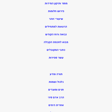
מוסר ותיקון המידות
פירוש חלומות
שיעורי זוהר
הרצאות למתחילים
נבואה ורוח הקודש
מ
בוא לחכמת הקבלה
כתבי המקובלים
ע
שר ספירות
תורה ומדע
גלגול נשמות
חגים ומועדים
הרב אדם סיני
אחרית הימים