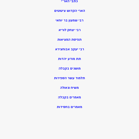
כתבי האר”י
הארי הקדוש ציטוטים
רבי שמעון בר יוחאי
רבי יצחק לוריא
תפיסת המציאות
רבי יעקב אבוחצירא
תת מודע יהדות
מושגים בקבלה
תלמוד עשר הספירות
משיח וגאולה
מאמרים בקבלה
מאמרים בחסידות