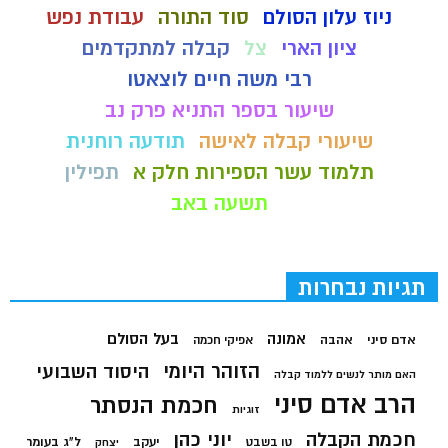
ניוז עלון הסולם
סוד התורה
עבודת נפש
ציון הארי
צל
קבלה למתקדמים
רבי משה חיים לוצאטו
שיעור בספר התניא פרק נב
שיעורי קבלה לאישה
תודעה רוחנית
תלמוד עשר הספירות חלק א
תפילין
תשעה באב
תגיות נבחרות
בעל הסולם
אמונה
אדם סיני
אהבה
אפיקי חכמה
הזוהר היומי
היסוד השבועי
האם מותר לנשים ללמוד קבלה
הרב אדם סיני
חכמת הנסתר
זוגיות
חכמת הקבלה
יוני כהן
יעקב
ל"ג בעומר
טו בשבט
יצחק