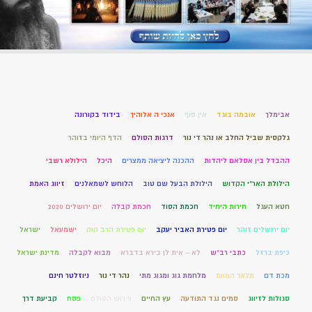
אבימלך
אובמה בוגד
אין סוף
אנכי ה אלוהיך
בידוד בקורונה
גלקסית שביל החלב או נהר די נור
דרגות הסולם
הדף היומי בזוהר
ההבדל בין אסלאם ליהדות
ההכנה ליציאה ממצרים
היכל
הילולא רשבי
הילולת האר"י הקדוש
הילולת הבעל שם טוב
הלוחש לשמאלנים
זיווג האמת
חטא העגל
חירות היחיד
חכמת הסוד
חכמת קבלה
יום ירושלים 2020
יום ירושלים זוהר
יום פטירת האביר יעקב
יום פטירת הרב קוק
ישמעאל
ישראל
כיפת ברזל
כתבי רב"ש
לא – אית לן בירא בדברא
מבוא לקבלה
מדינת ישראל
מכת דם
מלאך המוות
מלחמת גוג ומגוג מתי
נהר די נור
ניוזלטר חינם
סגולות לזיווג
סמים נגד התודעה
עץ החיים
פירוש הסולם
פסח
קביעת דרך