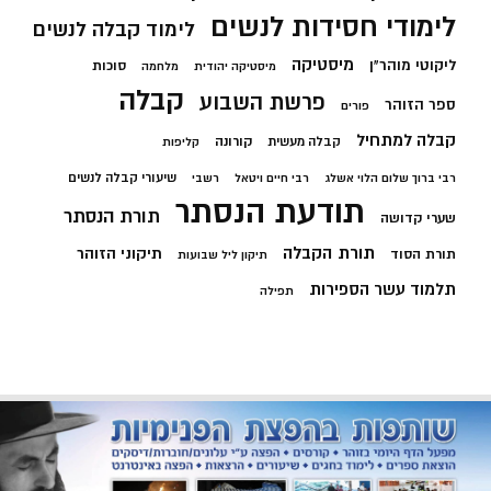
לימודי חסידות לנשים
לימוד קבלה לנשים
מיסטיקה
ליקוטי מוהר"ן
סוכות
מיסטיקה יהודית
מלחמה
קבלה
פרשת השבוע
ספר הזוהר
פורים
קבלה למתחיל
קורונה
קבלה מעשית
קליפות
שיעורי קבלה לנשים
רבי ברוך שלום הלוי אשלג
רבי חיים ויטאל
רשבי
תודעת הנסתר
תורת הנסתר
שערי קדושה
תורת הקבלה
תיקוני הזוהר
תורת הסוד
תיקון ליל שבועות
תלמוד עשר הספירות
תפילה