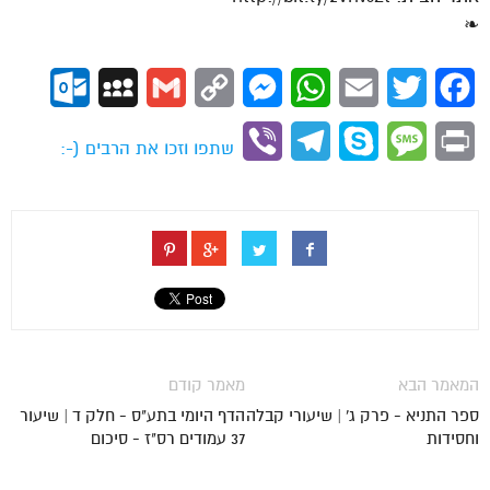
❧
ok.com
MySpace
Gmail
Copy
Messenger
WhatsApp
Email
Twitter
Facebook
Link
Viber
Telegram
Skype
Message
Print
שתפו וזכו את הרבים (-:
המאמר הבא
מאמר קודם
ספר התניא - פרק ג' | שיעורי קבלה
הדף היומי בתע"ס - חלק ד | שיעור
וחסידות
37 עמודים רס"ז - סיכום