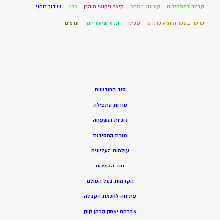
קבלה למתחילים
קורונה בזוהר
קיצר ליקוטי מוהרן
רדיו
שידוך רוחני
שיעור בספר התניא פרק ט
שכינה
תניא שיעור יומי
תרפים
סוד החודשים
סודות התפילה
זוגיות ומשפחה
תורת החסידות
עולמות העליונים
סוד הצמצום
הקדמות בעל הסולם
פתיחה לחכמת הקבלה
אברהם יצחק הכהן קוק