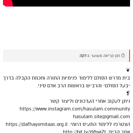
⏱️ זמן קריאה משוער:
1 דקה
❦
בית מדרש הסולם ללימוד פנימיות התורה וחכמת הקבלה בדרך
״בעל הסולם״ והרב״ש בראשות הרב אדם סיני.
❡
ניתן לעקוב אחרי העדכונים וליצור קשר
https://www.instagram.com/hasulam.community
hasulam.site@gmail.com
הצטרפו ללימוד התע״ס היומי: https://dafhayomitaas.org.il
אתר הבית: http://bit.ly/2Vhv6Zt