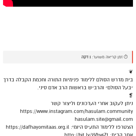
⏱️ זמן קריאה משוער:
1 דקה
❦
בית מדרש הסולם ללימוד פנימיות התורה וחכמת הקבלה בדרך
״בעל הסולם״ והרב״ש בראשות הרב אדם סיני.
❡
ניתן לעקוב אחרי העדכונים וליצור קשר
https://www.instagram.com/hasulam.community
hasulam.site@gmail.com
הצטרפו ללימוד התע״ס היומי: https://dafhayomitaas.org.il
אתר הבית: http://bit.ly/2Vhv6Zt