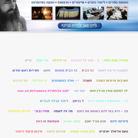
אנרגיה שווה מסה
ב – אמר אל הכהנים
בני היכלא
בני יעקב
ברית
הקשבה נדיבה לאמת
הר הבית
הר הבית תמונות
חמצן
חסידות ראש חודש
חשיבות פנימיות התורה
חשכה
י – ואלה המשפטים
יב המזלות
יום הזיכרון
ילך למקום שאין מכירין אותו
יעוץ זוגי
יעקב אבוחצירא mas ud abihatzeira
כד – אמצעותא דעלמא היכא
ל בניסןן
לימוד קבלה לגברים
מב – וירא בצר להם בשמעו את רנתם
מה זה לשמה
מורה נבוכי
מזלות מתאימים
מיטיקה חינם
מכון אביר יעקב
משה ואהרון
משמעות טו באב
נועם אלימלך יארצייט
נרות חנוכה תשפב
סגולות הזוהר
סיכום תיקוני הזוהר