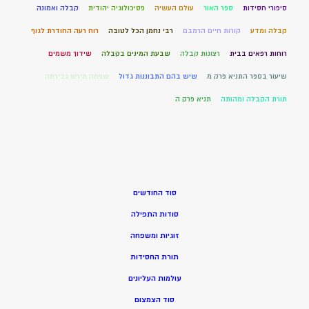
סיפורי חסידות
ספר האור
עולם העשיה
פסיכולוגיה יהודית
קבלה ואמונה
קבלה ומדע
קורות חיים הרמבם
רבי נחמן הכל לטובה
רוח רעה החודרת לגוף
רוחות רפאים בבית
רצונות קבלה
שבעת המינים בקבלה
שידוך משמים
שיעור בספר התניא פרק מ
שיש בהם התבוננות גדול
שפחה תירש גבירתה
תורת הקבלה ומהותה
תניא פרק ה
סוד החודשים
סודות התפילה
זוגיות ומשפחה
תורת החסידות
עולמות העליונים
סוד הצמצום