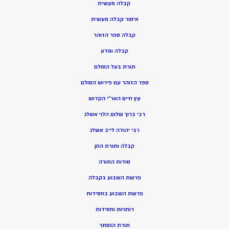
קבלה מעשית
איסור קבלה מעשית
קבלה ספר הזוהר
קבלה ומדע
תורת בעל הסולם
ספר הזוהר עם פירוש הסולם
עץ חיים האר”י הקדוש
רבי ברוך שלום הלוי אשלג
רבי יהודה לייב אשלג
קבלה ותורת החן
סודות התורה
פרשת השבוע בקבלה
פרשת השבוע בחסידות
רוחניות וחסידות
תורת הנסתר