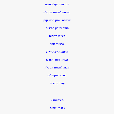
הקדמות בעל הסולם
פתיחה לחכמת הקבלה
אברהם יצחק הכהן קוק
מוסר ותיקון המידות
פירוש חלומות
שיעורי זוהר
הרצאות למתחילים
נבואה ורוח הקודש
מ
בוא לחכמת הקבלה
כתבי המקובלים
ע
שר ספירות
תורה ומדע
גלגול נשמות