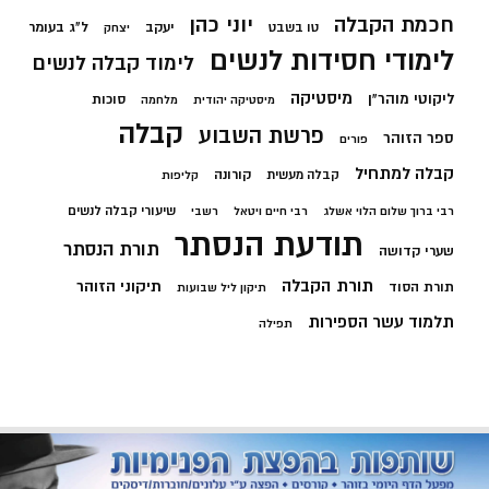
חכמת הקבלה
יוני כהן
יעקב
ל"ג בעומר
טו בשבט
יצחק
לימודי חסידות לנשים
לימוד קבלה לנשים
מיסטיקה
ליקוטי מוהר"ן
סוכות
מיסטיקה יהודית
מלחמה
קבלה
פרשת השבוע
ספר הזוהר
פורים
קבלה למתחיל
קורונה
קבלה מעשית
קליפות
שיעורי קבלה לנשים
רבי ברוך שלום הלוי אשלג
רבי חיים ויטאל
רשבי
תודעת הנסתר
תורת הנסתר
שערי קדושה
תורת הקבלה
תיקוני הזוהר
תורת הסוד
תיקון ליל שבועות
תלמוד עשר הספירות
תפילה