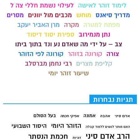
לימוד זוהר לאישה
לעילוי נשמת חללי צה ל
מדריך סיאנס
מוחש
מכבים מול יוונים
מסרים
מפתח למטרה
מקרה
מרן האביר יעקב
נתן מנמירוב
ספירת יסוד דיסוד
צב – על ידי מה שאדם נע ונד בתוך ביתו
צורה
קורונה בזוהר
קורונה לפי הזוהר
קליפת מצרים
רבי נחמן מברסלב
שיעור זוהר יומי
תגיות נבחרות
בעל הסולם
אמונה
אדם סיני
אהבה
אפיקי חכמה
הזוהר היומי
היסוד השבועי
האם מותר לנשים ללמוד קבלה
הרב אדם סיני
חכמת הנסתר
זוגיות