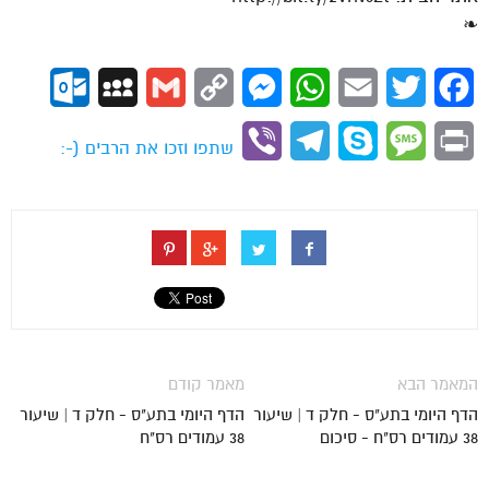
❧
ok.com
MySpace
Gmail
Copy
Messenger
WhatsApp
Email
Twitter
Facebook
Link
Viber
Telegram
Skype
Message
Print
שתפו וזכו את הרבים (-:
המאמר הבא
מאמר קודם
הדף היומי בתע"ס - חלק ד | שיעור
הדף היומי בתע"ס - חלק ד | שיעור
38 עמודים רס"ח - סיכום
38 עמודים רס"ח