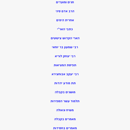
חגים ומועדים
הרב אדם סיני
אחרית הימים
כתבי האר”י
הארי הקדוש ציטוטים
רבי שמעון בר יוחאי
רבי יצחק לוריא
תפיסת המציאות
רבי יעקב אבוחצירא
תת מודע יהדות
מושגים בקבלה
תלמוד עשר הספירות
משיח וגאולה
מאמרים בקבלה
מאמרים בחסידות