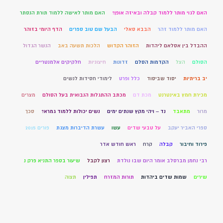
האם לגוי מותר ללמוד קבלה ובאיזה אופן?
האם מותר לאישה ללמוד תורת הנסתר
האם מותר ללמוד זהר
הבבא סאלי
הבעל שם טוב ספרים
הדף היומי בזוהר
ההבדל בין אסלאם ליהדות
הזוהר הקדוש
הלכות תשעה באב
הנשר הגדול
הסולם
הצל
הקדמות הסלם
זדונות
חיצוניות
חלקיקים אלמנטריים
יב בריתיות
יסוד שביסוד
כלל ופרט
לימודי חסידות לנשים
מכירת חמץ באינטרנט
מכת דם
מכתב ההתגלות הנבואית בעל הסולם
מצרים
מרור
מתאבד
נד – ויהי מקץ שנתים ימים
נשים יכולות ללמוד גמרא?
סכך
ספרי האביר יעקב
על טבעי שדים
עשו
עשרת הדיברות מצגת
פורים 2015
פירוד וחיבור
קבלה
קרח
ראש חודש אדר
רבי נחמן מברסלב אומר היום שבו נולדת
רצון לקבל
שיעור בספר התניא פרק נ
שירים
שמות שדים ביהדות
תורות המזרח
תפילין
תצוה