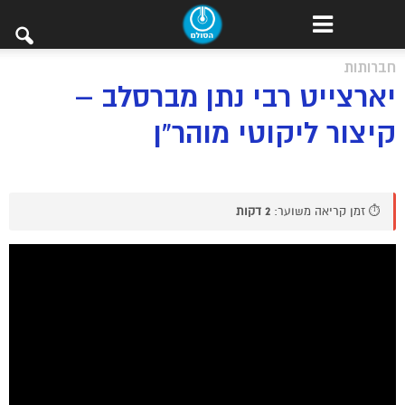
חברותות
יארצייט רבי נתן מברסלב –
קיצור ליקוטי מוהר”ן
⏱️ זמן קריאה משוער:
2 דקות