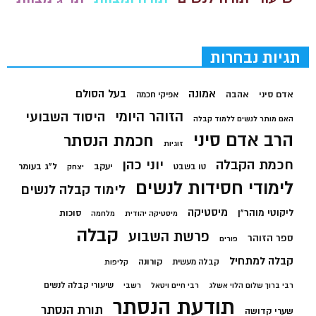
תגיות נבחרות
בעל הסולם
אמונה
אדם סיני
אהבה
אפיקי חכמה
הזוהר היומי
היסוד השבועי
האם מותר לנשים ללמוד קבלה
הרב אדם סיני
חכמת הנסתר
זוגיות
חכמת הקבלה
יוני כהן
יעקב
ל"ג בעומר
טו בשבט
יצחק
לימודי חסידות לנשים
לימוד קבלה לנשים
מיסטיקה
ליקוטי מוהר"ן
סוכות
מיסטיקה יהודית
מלחמה
קבלה
פרשת השבוע
ספר הזוהר
פורים
קבלה למתחיל
קורונה
קבלה מעשית
קליפות
שיעורי קבלה לנשים
רבי ברוך שלום הלוי אשלג
רבי חיים ויטאל
רשבי
תודעת הנסתר
תורת הנסתר
שערי קדושה