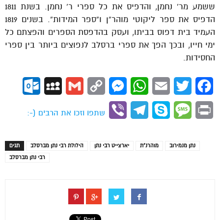
ששמע מר’ נחמן, והדפיס את כל ספרי ר’ נחמן. בשנת 1811
הדפיס את ספר ליקוטי מוהר”ן ו”ספר המידות”. בשנים 1819
העמיד בית דפוס בביתו, ועסק בהדפסת הספרים והפצתם כל
ימי חייו, ובכך הפך את ספרי ברסלב לנפוצים ביותר בין ספרי
החסידות.
ok.com
MySpace
Gmail
Copy
Messenger
WhatsApp
Email
Twitter
Facebook
Link
Viber
Telegram
Skype
Message
Print
שתפו וזכו את הרבים (-:
נתן מנמירוב
מוהרנ”ת
יארצייט רבי נתן
הילולת רבי נתן מברסלב
תגים
רבי נתן מברסלב