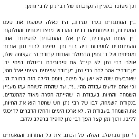
וכך מסופר בעניין התקרבותו של רבי נתן לרבי נחמן:
בין המתנגדים בעיר נמירוב, היו כאלה שטעמו את טעם
החסידות, ובשיחותיהם בבית המדרש פרצו ויכוחים ומחלוקות
בין אותם מקורבים, לבין אלו המתנגדים לחסידות. אחד
מהמתנגדים לחסידות היה רבי נתן. סיפרו לרבי נתן אותות
ומופתים של ר’ נחמן מברסלב ואודות עבודת ה’ העצומה שלו,
אולם רבי נתן לא קיבל את סיפוריהם וביטלם במחי יד.
“עבודה?” אמר להם רבי נתן, “עבודה אמיתית ראיתי אצל חמי,
שארבעים שנה לא ישן על מיטה, ויומם ולילה הגה בתורת ה’.
וכי אתם יודעים עבודה מהי…?”. עד שהחלו לשוחח עמו מעניין
השמחה והחיוּת בעבודת ה’ שהייתה חסרה מאוד למתנגדים.
בנקודת השמחה, לבו של רבי נתן חש שחסר הוא את החיות,
את השמחה בעבודת ה’. לא ארכו הימים והחלו הדברים להיכנס
לליבו. ותוך זמן קצר הפך רבי נתן לחסיד ברסלב נלהב.‏‏
ר’ נתן מברסלב העלה על הכתב את כל התורות והמאמרים