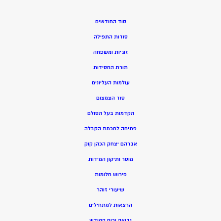
סוד החודשים
סודות התפילה
זוגיות ומשפחה
תורת החסידות
עולמות העליונים
סוד הצמצום
הקדמות בעל הסולם
פתיחה לחכמת הקבלה
אברהם יצחק הכהן קוק
מוסר ותיקון המידות
פירוש חלומות
שיעורי זוהר
הרצאות למתחילים
נבואה ורוח הקודש