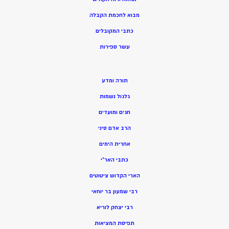
מ
בוא לחכמת הקבלה
כתבי המקובלים
ע
שר ספירות
תורה ומדע
גלגול נשמות
חגים ומועדים
הרב אדם סיני
אחרית הימים
כתבי האר”י
הארי הקדוש ציטוטים
רבי שמעון בר יוחאי
רבי יצחק לוריא
תפיסת המציאות