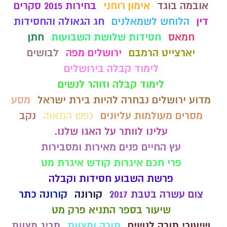
אובמה בוגד
אימון רוחני
בחירות 2015 סקרים
דין
הלוחש לשמאלנים
חג הגאולה והחסידות
חמאס
חסידות שלושת השבועות
חתן
יארצייט הרמבם
ירושלים מפה
לבושים
לימוד קבלה בירושלים
לימוד קבלה וזוהר לנשים
מדוע ירושלים נבחרה להיות בירת ישראל
מסע
מסרים מעולמות עליונים
נפש התאוה
נקב
עלינו לוותר על האגו שלנו.
עץ החיים פנים מאירות ומסבירות
פרי חכם איגרות קודש איגרת מט
פרשת השבוע חסידות וקבלה
צום עשרה בטבת 2017
קורונה
קורונה כתר
שיעור בספר התניא פרק מט
שיעורי תורה לנשים
תורה ומצוות
תריג מצוות