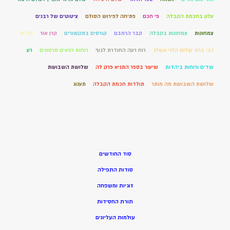
עלון בחכמת הקבלה
פי חכם
פתיחה לפירוש הסולם
ציטוטים של רבנים
צמחונות
צמחונות בקבלה
קבר הרמבם
קורסים בתקשורים
קרן אור
רב"ש
רבי ברוך שלום הלוי אשלג
רוח רעה החודרת לגוף
רוחות רפאים סרטונים
רע
שדים ורוחות ביהדות
שיעור בספר התניא פרק לה
שלושת השבועות
שלושת השבועות מה מותר
תולדות חכמת הקבלה
תענוג
סוד החודשים
סודות התפילה
זוגיות ומשפחה
תורת החסידות
עולמות העליונים