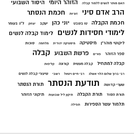
הזוהר היומי
היסוד השבועי
האם מותר לנשים ללמוד קבלה
הרב אדם סיני
חכמת הנסתר
זוגיות
חכמת הקבלה
יוני כהן
יעקב
ל"ג בעומר
טו בשבט
יצחק
לימודי חסידות לנשים
לימוד קבלה לנשים
מיסטיקה
ליקוטי מוהר"ן
סוכות
מיסטיקה יהודית
מלחמה
קבלה
פרשת השבוע
ספר הזוהר
פורים
קבלה למתחיל
קורונה
קבלה מעשית
קליפות
שיעורי קבלה לנשים
רבי ברוך שלום הלוי אשלג
רבי חיים ויטאל
רשבי
תודעת הנסתר
תורת הנסתר
שערי קדושה
תורת הקבלה
תיקוני הזוהר
תורת הסוד
תיקון ליל שבועות
תלמוד עשר הספירות
תפילה