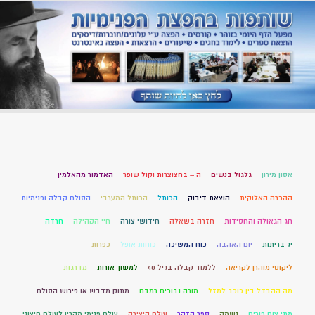
אסון מירון
גלגול בנשים
ה – בחצוצרות וקול שופר
האדמור מהאלמין
ההכרה האלוקית
הוצאת דיבוק
הכותל
הכותל המערבי
הסולם קבלה ופנימיות
חג הגאולה והחסידות
חזרה בשאלה
חידושי צורה
חיי הקהילה
חרדה
יג בריתות
יום האהבה
כוח המשיכה
כוחות אופל
כפרות
ליקוטי מוהרן לקריאה
ללמוד קבלה בגיל 40
למשוך אורות
מדרגות
מה ההבדל בין כוכב למזל
מורה נבוכים רמבם
מתוק מדבש או פירוש הסולם
מתי צום פורים
נשמה
ספר הזהר
עולם היצירה
עולם פנימי מקרין לעולם חיצוני