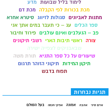
לימוד בליל שבועות
מדע
מכת בכורות לפי הקבלה
מכת דם
מתנות לאביונים
סגולות לזיווג
סיטרא אחרא
ספר הכלים
עג – כי תעבר במים אתך אני
פב – הנעלבים ואינם עולבים
פירוד וחיבור
צורה
ראשי תיבות הארי
רשבי תיקונים
שבאבניקים לצפייה ישירה
שיעורים על כל ספר התניא
תורת משה
תיקון המידות
תיקוני הזוהר תרגום
תפוח בדבש
תגיות נבחרות
בעל הסולם
אמונה
אדם סיני
אהבה
אפיקי חכמה