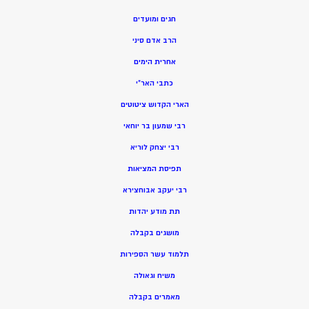
חגים ומועדים
הרב אדם סיני
אחרית הימים
כתבי האר”י
הארי הקדוש ציטוטים
רבי שמעון בר יוחאי
רבי יצחק לוריא
תפיסת המציאות
רבי יעקב אבוחצירא
תת מודע יהדות
מושגים בקבלה
תלמוד עשר הספירות
משיח וגאולה
מאמרים בקבלה