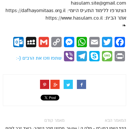
hasulam.site@gmail.com
הצטרפו ללימוד התע״ס היומי: https://dafhayomitaas.org.il
אתר הבית: https://www.hasulam.co.il
❧
ok.com
MySpace
Gmail
Copy
Messenger
WhatsApp
Email
Twitter
Facebook
Link
Viber
Telegram
Skype
Message
Print
שתפו וזכו את הרבים (-:
המאמר הבא
מאמר קודם
הדף היומי בתע"ס - חלק ה | שיעור
מפניני ספר הזוהר: כיצד זכר לוקח