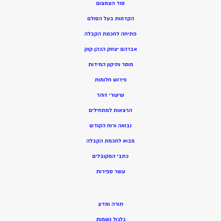
סוד הצמצום
הקדמות בעל הסולם
פתיחה לחכמת הקבלה
אברהם יצחק הכהן קוק
מוסר ותיקון המידות
פירוש חלומות
שיעורי זוהר
הרצאות למתחילים
נבואה ורוח הקודש
מ
בוא לחכמת הקבלה
כתבי המקובלים
ע
שר ספירות
תורה ומדע
גלגול נשמות