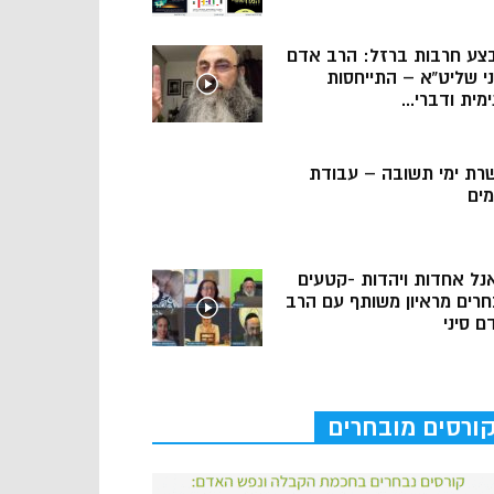
צע חרבות ברזל: הרב אדם
ני שליט”א – התייחסות
מית ודברי...
רת ימי תשובה – עבודת
מים
נל אחדות ויהדות -קטעים
חרים מראיון משותף עם הרב
ם סיני
ורסים מובחרים