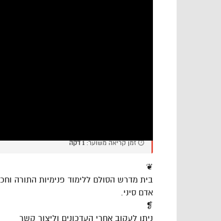
⏱️ זמן קריאה משוער:
1 דקה
❦
בית מדרש הסולם ללימוד פנימיות התורה וח
אדם סיני.
❡
ניתן לעקוב אחרי העדכונים וליצור קשר