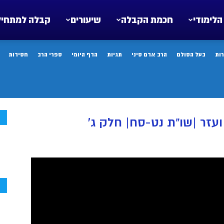
הלימודי
חכמת הקבלה
שיעורים
קבלה למתחיל
ות
בעל הסולם
הרב אדם סיני
תגיות
הדף היומי
ספרי הרב
חסידות
ח
עזר |שו”ת נט-סח| חלק ג’
ח