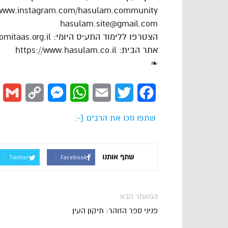
/www.instagram.com/hasulam.community
hasulam.site@gmail.com
הצטרפו ללימוד התע״ס היומי: https://dafhayomitaas.org.il
אתר הבית: https://www.hasulam.co.il
❧
l
Copy
Messenger
WhatsApp
Email
Twitter
Facebook
Link
שתפו וזכו את הרבים (-:
שתף אותנו
Twitter
Facebook
המאמר הבא
פניני ספר הזוהר: תיקון העין