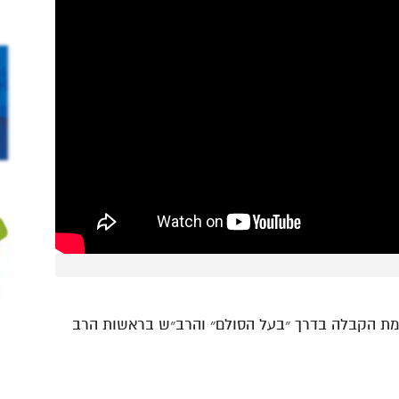
כמת הקבלה בדרך ״בעל הסולם״ והרב״ש בראשות הרב