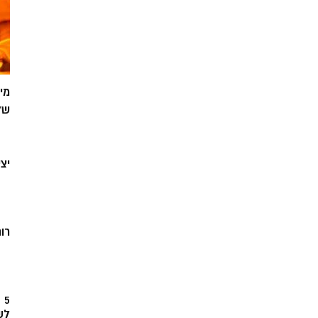
מי
של
יצ
רוח
5
לש