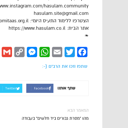
/www.instagram.com/hasulam.community
hasulam.site@gmail.com
הצטרפו ללימוד התע״ס היומי: https://dafhayomitaas.org.il
אתר הבית: https://www.hasulam.co.il
❧
l
Copy
Messenger
WhatsApp
Email
Twitter
Facebook
Link
שתפו וזכו את הרבים (-:
שתף אותנו
Twitter
Facebook
המאמר הבא
מהו "מסרת גבורים ביד חלשים" בעבודה