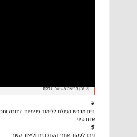
⏱️ זמן קריאה משוער:
1 דקה
❦
בית מדרש הסולם ללימוד פנימיות התורה וח
אדם סיני.
❡
ניתן לעקוב אחרי העדכונים וליצור קשר