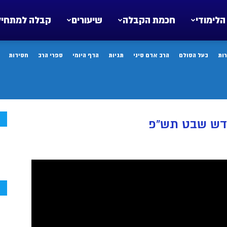
הלימודי
חכמת הקבלה
שיעורים
קבלה למתחיל
ות
בעל הסולם
הרב אדם סיני
תגיות
הדף היומי
ספרי הרב
חסידות
ח
ודש שבט תש”פ
ח