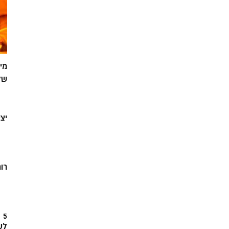
מי
של
יצ
רוח
5
לש