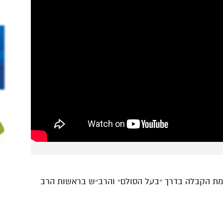
כמת הקבלה בדרך ״בעל הסולם״ והרב״ש בראשות הרב