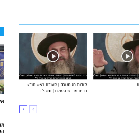
ה
סודות חג חנוכה | סעודת ראש חודש
בבית מדרש הסולם | תשפ”ד
אי
מג
הק