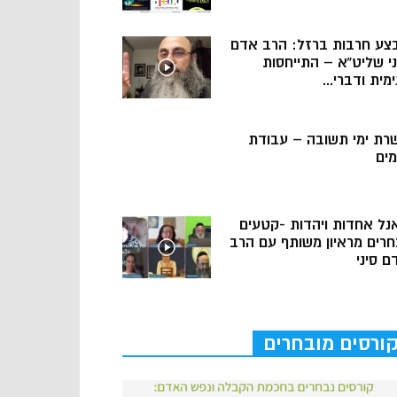
צע חרבות ברזל: הרב אדם
ני שליט”א – התייחסות
מית ודברי...
רת ימי תשובה – עבודת
מים
נל אחדות ויהדות -קטעים
חרים מראיון משותף עם הרב
ם סיני
ורסים מובחרים