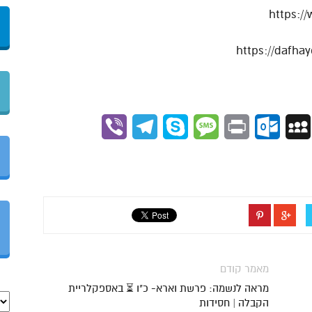
https:/
Viber
Telegram
Skype
Message
Outlook.com
Print
MySpace
Gmai
מאמר קודם
מראה לנשמה: פרשת וארא- כ"ו ⏳ באספקלריית
הקבלה | חסידות