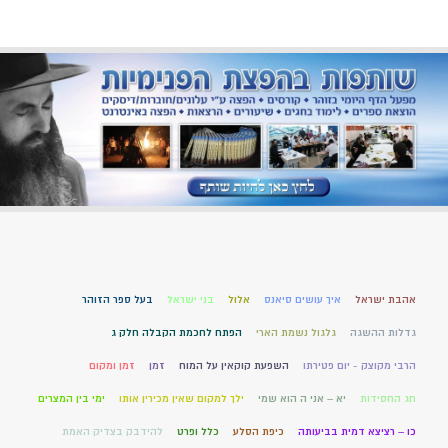
אהבת ישראל
איך עושים סיאנס
אלול
בני ישראל
בעל ספר הזוהר
גדלות ההשגה
גלגול נשמת הארי
הפתח לחכמת הקבלה חלק ג
הרבי מקוצק - יום פטירתו
השפעת קוקאין על המוח
זמן
זמן ומקום
חג החסידות
יא – אני ה הוא שמי
ילך למקום שאין מכירין אותו
ימי בין המצרים
כו – רציצא דמית בביעותה
כיפת הסלע
כלל ופרט
להידבק בצדיק האמת