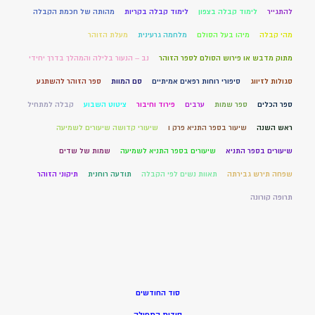
להתגייר
לימוד קבלה בצפון
לימוד קבלה בקריות
מהותה של חכמת הקבלה
מהי קבלה
מיהו בעל הסולם
מלחמה גרעינית
מעלת הזוהר
מתוק מדבש או פירוש הסולם לספר הזוהר
נב – הנעור בלילה והמהלך בדרך יחידי
סגולות לזיווג
סיפורי רוחות רפאים אמיתיים
סם המוות
ספר הזוהר להשתגע
ספר הכלים
ספר שמות
ערבים
פירוד וחיבור
ציטוט השבוע
קבלה למתחיל
ראש השנה
שיעור בספר התניא פרק ו
שיעורי קדושה שיעורים לשמיעה
שיעורים בספר התניא
שיעורים בספר התניא לשמיעה
שמות של שדים
שפחה תירש גבירתה
תאוות נשים לפי הקבלה
תודעה רוחנית
תיקוני הזוהר
תרופה קורונה
סוד החודשים
סודות התפילה