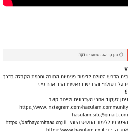
⏱️ זמן קריאה משוער:
1 דקה
❦
בית מדרש הסולם ללימוד פנימיות התורה וחכמת הקבלה בדרך
״בעל הסולם״ והרב״ש בראשות הרב אדם סיני.
❡
ניתן לעקוב אחרי העדכונים וליצור קשר
https://www.instagram.com/hasulam.community
hasulam.site@gmail.com
הצטרפו ללימוד התע״ס היומי: https://dafhayomitaas.org.il
אתר הבית: https://www.hasulam.co.il