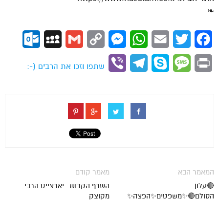
❧
ok.com
MySpace
Gmail
Copy
Messenger
WhatsApp
Email
Twitter
Facebook
Link
Viber
Telegram
Skype
Message
Print
שתפו וזכו את הרבים (-:
המאמר הבא
מאמר קודם
🔴עלון
השרף הקדוש- יארצייט הרבי
הסולם🔴✨משפטים✨הפצה✨
מקוצק