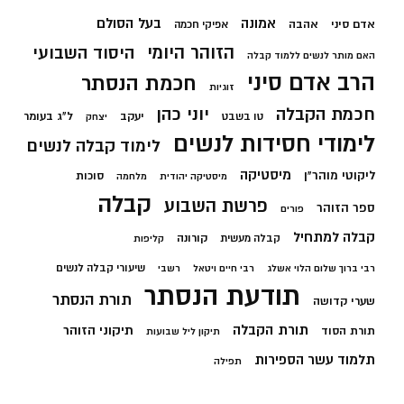
בעל הסולם
אמונה
אדם סיני
אהבה
אפיקי חכמה
הזוהר היומי
היסוד השבועי
האם מותר לנשים ללמוד קבלה
הרב אדם סיני
חכמת הנסתר
זוגיות
חכמת הקבלה
יוני כהן
יעקב
ל"ג בעומר
טו בשבט
יצחק
לימודי חסידות לנשים
לימוד קבלה לנשים
מיסטיקה
ליקוטי מוהר"ן
סוכות
מיסטיקה יהודית
מלחמה
קבלה
פרשת השבוע
ספר הזוהר
פורים
קבלה למתחיל
קורונה
קבלה מעשית
קליפות
שיעורי קבלה לנשים
רבי ברוך שלום הלוי אשלג
רבי חיים ויטאל
רשבי
תודעת הנסתר
תורת הנסתר
שערי קדושה
תורת הקבלה
תיקוני הזוהר
תורת הסוד
תיקון ליל שבועות
תלמוד עשר הספירות
תפילה