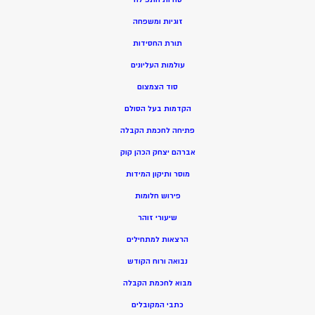
זוגיות ומשפחה
תורת החסידות
עולמות העליונים
סוד הצמצום
הקדמות בעל הסולם
פתיחה לחכמת הקבלה
אברהם יצחק הכהן קוק
מוסר ותיקון המידות
פירוש חלומות
שיעורי זוהר
הרצאות למתחילים
נבואה ורוח הקודש
מ
בוא לחכמת הקבלה
כתבי המקובלים