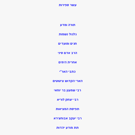
ע
שר ספירות
תורה ומדע
גלגול נשמות
חגים ומועדים
הרב אדם סיני
אחרית הימים
כתבי האר”י
הארי הקדוש ציטוטים
רבי שמעון בר יוחאי
רבי יצחק לוריא
תפיסת המציאות
רבי יעקב אבוחצירא
תת מודע יהדות