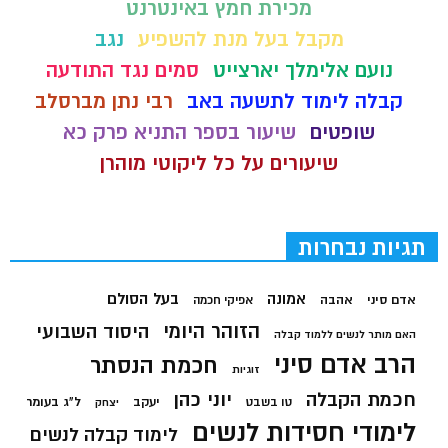
מכירת חמץ באינטרנט
מקבל בעל מנת להשפיע
נגב
נועם אלימלך יארצייט
סמים נגד התודעה
קבלה לימוד לתשעה באב
רבי נתן מברסלב
שופטים
שיעור בספר התניא פרק כא
שיעורים על כל ליקוטי מוהרן
תגיות נבחרות
בעל הסולם
אמונה
אדם סיני
אהבה
אפיקי חכמה
הזוהר היומי
היסוד השבועי
האם מותר לנשים ללמוד קבלה
הרב אדם סיני
חכמת הנסתר
זוגיות
חכמת הקבלה
יוני כהן
יעקב
ל"ג בעומר
טו בשבט
יצחק
לימודי חסידות לנשים
לימוד קבלה לנשים