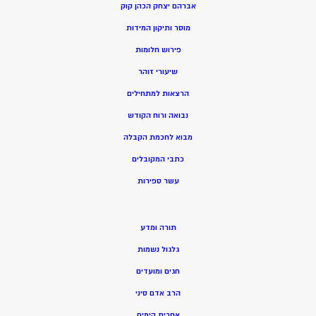
אברהם יצחק הכהן קוק
מוסר ותיקון המידות
פירוש חלומות
שיעורי זוהר
הרצאות למתחילים
נבואה ורוח הקודש
מ
בוא לחכמת הקבלה
כתבי המקובלים
ע
שר ספירות
תורה ומדע
גלגול נשמות
חגים ומועדים
הרב אדם סיני
אחרית הימים