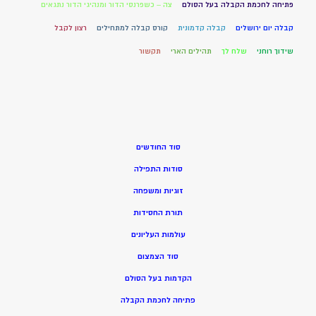
פתיחה לחכמת הקבלה בעל הסולם
צה – כשפרנסי הדור ומנהיגי הדור נתגאים
קבלה יום ירושלים
קבלה קדמונית
קורס קבלה למתחילים
רצון לקבל
שידוך רוחני
שלח לך
תהילים הארי
תקשור
סוד החודשים
סודות התפילה
זוגיות ומשפחה
תורת החסידות
עולמות העליונים
סוד הצמצום
הקדמות בעל הסולם
פתיחה לחכמת הקבלה