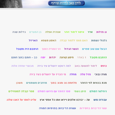
13 מזלות
אדר
איסור לימוד זוהר
אנרגיה אפלה
בן המצרים
גדלות שגה
גלגולי נשמות
האם מותר ללמוד קבלה
האסון תשפא
האריזל
הבעל שם טוב ספרים
הנשר הגדול
הר המוריה התנך
הרמבם היה מקובל
הרמבם מקובל
ז באדר
חיסון קורונה
יהדות
יתרו
כב – חותם בתוך חותם
כרפס
לימוד לתשעה באב
למה דווקא ירושלים עיר בירה
מבשרי אחזה אלוה
מורה נבוכי
מזל טלה
מחלה
מי הכריז על ירושלים כעיר בירה
מכת בכורות לפי הזוהר
מלחמת גוג ומגוג בתנך
מרחבים משותפים
משכן
ניוזלטר הסולם
סימן גשמי
ספר הזוהר עם פירוש הסולם
ספרי קבלה למתחילים
עבודת נפש
עה – יברכנו אלקים וייראו אתו כל אפסי ארץ
עלינו לוותר על האגו שלנו.
עשר הדיברות בחסידות
עשרת הדיברות בפנימיות התורה