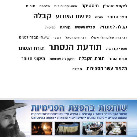
מיסטיקה
ליקוטי מוהר"ן
סוכות
מיסטיקה יהודית
מלחמה
קבלה
פרשת השבוע
ספר הזוהר
פורים
קבלה למתחיל
קורונה
קבלה מעשית
קליפות
שיעורי קבלה לנשים
רבי ברוך שלום הלוי אשלג
רבי חיים ויטאל
רשבי
תודעת הנסתר
תורת הנסתר
שערי קדושה
תורת הקבלה
תיקוני הזוהר
תורת הסוד
תיקון ליל שבועות
תלמוד עשר הספירות
תפילה