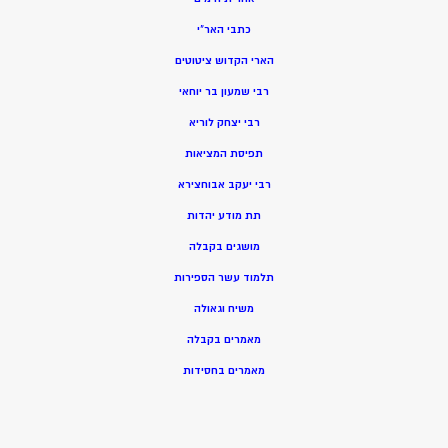
כתבי האר”י
הארי הקדוש ציטוטים
רבי שמעון בר יוחאי
רבי יצחק לוריא
תפיסת המציאות
רבי יעקב אבוחצירא
תת מודע יהדות
מושגים בקבלה
תלמוד עשר הספירות
משיח וגאולה
מאמרים בקבלה
מאמרים בחסידות