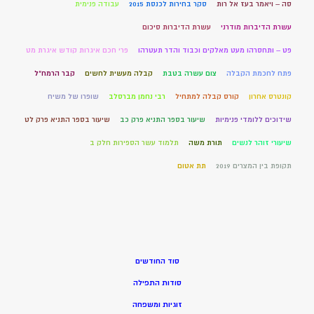
סה – ויאמר בעז אל רות
סקר בחירות לכנסת 2015
עבודה פנימית
עשרת הדיברות מודרני
עשרת הדיברות סיכום
פט – ותחסרהו מעט מאלקים וכבוד והדר תעטרהו
פרי חכם איגרות קודש איגרת מט
פתח לחכמת הקבלה
צום עשרה בטבת
קבלה מעשית לחשים
קבר הרמח"ל
קונטרס אחרון
קורס קבלה למתחיל
רבי נחמן מברסלב
שופרו של משיח
שידוכים ללומדי פנימיות
שיעור בספר התניא פרק כב
שיעור בספר התניא פרק לט
שיעורי זוהר לנשים
תורת משה
תלמוד עשר הספירות חלק ב
תקופת בין המצרים 2019
תת אטום
סוד החודשים
סודות התפילה
זוגיות ומשפחה