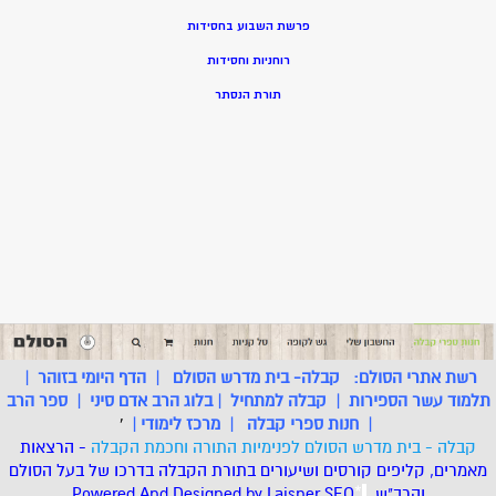
פרשת השבוע בחסידות
רוחניות וחסידות
תורת הנסתר
רשת אתרי הסולם:
קבלה- בית מדרש הסולם
|
הדף היומי בזוהר
|
תלמוד עשר הספירות
|
קבלה למתחיל
|
בלוג הרב אדם סיני
|
ספר הרב
|
חנות ספרי קבלה
|
מרכז לימודי
|
'
קבלה - בית מדרש הסולם לפנימיות התורה וחכמת הקבלה
- הרצאות
מאמרים, קליפים קורסים ושיעורים בתורת הקבלה בדרכו של בעל הסולם
והרב"ש.
.
*
SEO
Designed by Laisner
Powered And