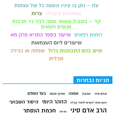
צח – נתן בו עיניו ונעשה גל של עצמות
צמחונות בקבלה
צרות
קד – בשביל שאמר משה לבני גד תרבות
אנשים חטאים
רוחות רפאים
שיעור בספר התניא פרק מא
שיעורים ליום העצמאות
שיש בהם התבוננות גדול
שפחה או גבירה
תכלית
תגיות נבחרות
בעל הסולם
אמונה
אדם סיני
אהבה
אפיקי חכמה
הזוהר היומי
היסוד השבועי
האם מותר לנשים ללמוד קבלה
הרב אדם סיני
חכמת הנסתר
זוגיות