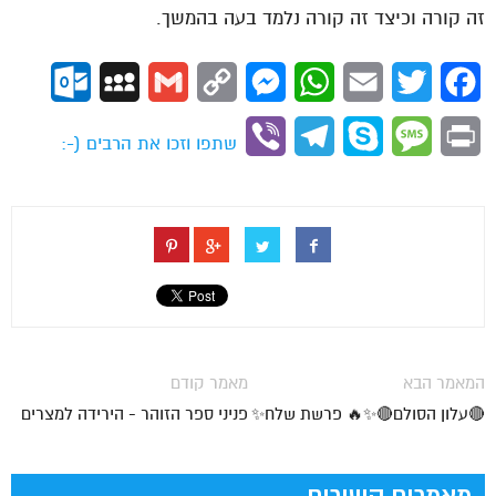
זה קורה וכיצד זה קורה נלמד בעה בהמשך.
ok.com
MySpace
Gmail
Copy
Messenger
WhatsApp
Email
Twitter
Facebook
Link
Viber
Telegram
Skype
Message
Print
שתפו וזכו את הרבים (-:
המאמר הבא
מאמר קודם
🔴עלון הסולם🔴✨🔥 פרשת שלח✨
פניני ספר הזוהר - הירידה למצרים