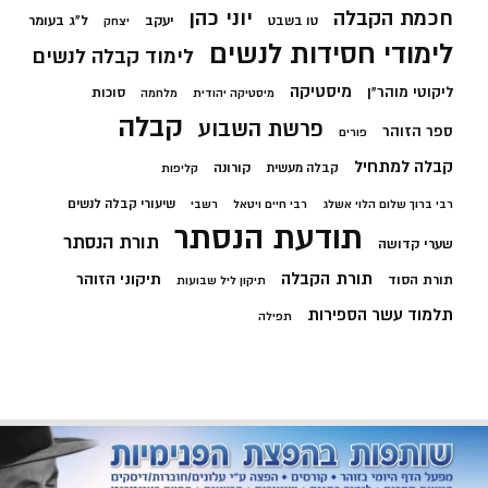
חכמת הקבלה
יוני כהן
יעקב
ל"ג בעומר
טו בשבט
יצחק
לימודי חסידות לנשים
לימוד קבלה לנשים
מיסטיקה
ליקוטי מוהר"ן
סוכות
מיסטיקה יהודית
מלחמה
קבלה
פרשת השבוע
ספר הזוהר
פורים
קבלה למתחיל
קורונה
קבלה מעשית
קליפות
שיעורי קבלה לנשים
רבי ברוך שלום הלוי אשלג
רבי חיים ויטאל
רשבי
תודעת הנסתר
תורת הנסתר
שערי קדושה
תורת הקבלה
תיקוני הזוהר
תורת הסוד
תיקון ליל שבועות
תלמוד עשר הספירות
תפילה