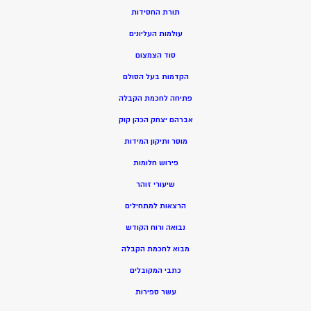
תורת החסידות
עולמות העליונים
סוד הצמצום
הקדמות בעל הסולם
פתיחה לחכמת הקבלה
אברהם יצחק הכהן קוק
מוסר ותיקון המידות
פירוש חלומות
שיעורי זוהר
הרצאות למתחילים
נבואה ורוח הקודש
מ
בוא לחכמת הקבלה
כתבי המקובלים
ע
שר ספירות