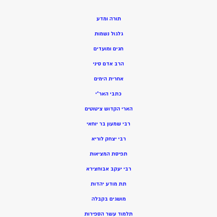
תורה ומדע
גלגול נשמות
חגים ומועדים
הרב אדם סיני
אחרית הימים
כתבי האר”י
הארי הקדוש ציטוטים
רבי שמעון בר יוחאי
רבי יצחק לוריא
תפיסת המציאות
רבי יעקב אבוחצירא
תת מודע יהדות
מושגים בקבלה
תלמוד עשר הספירות