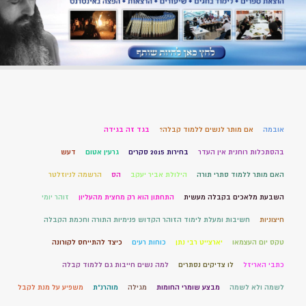
אובמה
אם מותר לנשים ללמוד קבלה?
בגד זה בגידה
בהסתכלות רוחנית אין העדר
בחירות 2015 סקרים
גרעין אטום
דעש
האם מותר ללמוד סתרי תורה
הילולת אביר יעקב
הס
הרשמה לניוזלטר
השבעת מלאכים בקבלה מעשית
התחתון הוא רק מחצית מהעליון
זוהר יומי
חיצוניות
חשיבות ומעלת לימוד הזוהר הקדוש פנימיות התורה וחכמת הקבלה
טקס יום העצמאו
יארצייט רבי נתן
כוחות רעים
כיצד להתייחס לקורונה
כתבי האריזל
לו צדיקים נסתרים
למה נשים חייבות גם ללמוד קבלה
לשמה ולא לשמה
מבצע שומרי החומות
מגילה
מוהרנ”ת
משפיע על מנת לקבל