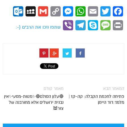
ok.com
MySpace
Gmail
Copy
Messenger
WhatsApp
Email
Twitter
Facebook
Link
Viber
Telegram
Skype
Message
Print
שתפו וזכו את הרבים (-:
המאמר הבא
מאמר קודם
פתיחה לחכמת הקבלה: קה-קז |
🔴עלון הסולם🔴✨מטות-מסעי✨אין
מלמד:דוד היימן
נבנית ירושלים אלא מחורבנה של
צור🕍