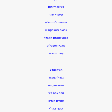
פירוש חלומות
שיעורי זוהר
הרצאות למתחילים
נבואה ורוח הקודש
מ
בוא לחכמת הקבלה
כתבי המקובלים
ע
שר ספירות
תורה ומדע
גלגול נשמות
חגים ומועדים
הרב אדם סיני
אחרית הימים
כתבי האר”י