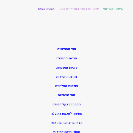
שיעור זוהר יומי
שיעורים בספר התניא לשמיעה
תענית אסתר
סוד החודשים
סודות התפילה
זוגיות ומשפחה
תורת החסידות
עולמות העליונים
סוד הצמצום
הקדמות בעל הסולם
פתיחה לחכמת הקבלה
אברהם יצחק הכהן קוק
מוסר ותיקון המידות