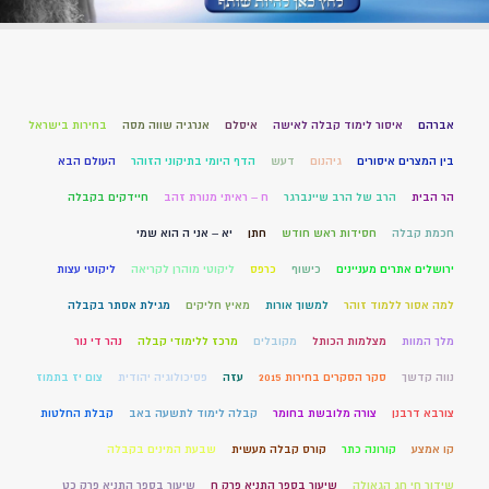
אברהם
איסור לימוד קבלה לאישה
איסלם
אנרגיה שווה מסה
בחירות בישראל
בין המצרים איסורים
גיהנום
דעש
הדף היומי בתיקוני הזוהר
העולם הבא
הר הבית
הרב של הרב שיינברגר
ח – ראיתי מנורת זהב
חיידקים בקבלה
חכמת קבלה
חסידות ראש חודש
חתן
יא – אני ה הוא שמי
ירושלים אתרים מעניינים
כישוף
כרפס
ליקוטי מוהרן לקריאה
ליקוטי עצות
למה אסור ללמוד זוהר
למשוך אורות
מאיץ חליקים
מגילת אסתר בקבלה
מלך המוות
מצלמות הכותל
מקובלים
מרכז ללימודי קבלה
נהר די נור
נווה קדשך
סקר הסקרים בחירות 2015
עזה
פסיכולוגיה יהודית
צום יז בתמוז
צורבא דרבנן
צורה מלובשת בחומר
קבלה לימוד לתשעה באב
קבלת החלטות
קו אמצע
קורונה כתר
קורס קבלה מעשית
שבעת המינים בקבלה
שידור חי חג הגאולה
שיעור בספר התניא פרק ח
שיעור בספר התניא פרק כט