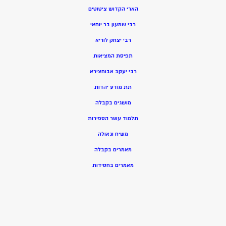
הארי הקדוש ציטוטים
רבי שמעון בר יוחאי
רבי יצחק לוריא
תפיסת המציאות
רבי יעקב אבוחצירא
תת מודע יהדות
מושגים בקבלה
תלמוד עשר הספירות
משיח וגאולה
מאמרים בקבלה
מאמרים בחסידות