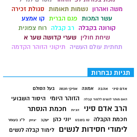
משה ואהרון
נשמות תאומות
סגולת זכירה
עשר המכות
פגם הברית
קו אמצע
קורונה בקבלה
רב קבלה
רוח צפונית
שיחת חולין
שערי קדושה שער א
תחתית עולם העשיה
תיקוני הזוהר הקדמה
תגיות נבחרות
בעל הסולם
אמונה
אדם סיני
אהבה
אפיקי חכמה
הזוהר היומי
היסוד השבועי
האם מותר לנשים ללמוד קבלה
הרב אדם סיני
חכמת הנסתר
זוגיות
חכמת הקבלה
יוני כהן
יעקב
ל"ג בעומר
טו בשבט
יצחק
לימודי חסידות לנשים
לימוד קבלה לנשים