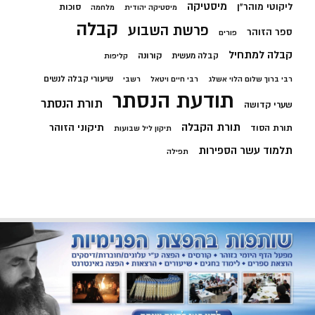
מיסטיקה
ליקוטי מוהר"ן
סוכות
מיסטיקה יהודית
מלחמה
קבלה
פרשת השבוע
ספר הזוהר
פורים
קבלה למתחיל
קורונה
קבלה מעשית
קליפות
שיעורי קבלה לנשים
רבי ברוך שלום הלוי אשלג
רבי חיים ויטאל
רשבי
תודעת הנסתר
תורת הנסתר
שערי קדושה
תורת הקבלה
תיקוני הזוהר
תורת הסוד
תיקון ליל שבועות
תלמוד עשר הספירות
תפילה