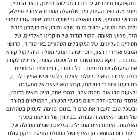
במקצועות מיוחדים, עבדוהו והרגילוהו בחינוך, והצד הרגשי,
ויותר מזה הצד העיוני, ומה שלמעלה ממנו ובא אחריו ממילא,
הקדשי ההופעי, שבו הגאולה והישועה גנוזה, אותו עזבו לגמרי
ולגס רוח ומשוגע יחשב גם מי שבא ותובע את העלבון הגדול
הזה, מרועי האומה. הקול הגדול של חוקרינו האלהיים, של
חסידינו העליונים, של המקובלים הטהורים באי סוד ד’, קדושי
המבט ואדירי הרצון, חוכי ישועה וצופי גאולה, היה לקול קורא
במדבר… דוקא בעת משבר גדול וסכנה עצומה, צריכים לקחת
את המעולה שבתרופות… כל התורה, בפירושיה הרוחניים
כולם, צריכה היא להתעלות אצלנו. כל מי שיש אומץ בלבבו,
כח בעטו ורוח ד’ בנשמתו, קרוא הוא לצאת אל המערכה
ולצעוק הבו אור. מחזה אחר, לגמרי אחר, היינו רואים בדורנו,
אלמלי נתנדבו חלק רשום מבעלי הכשרון, הממולאים בתורה
ובשכל טוב, לעבוד את כרם ד’ בתוכו פנימה, לעסוק בטהרתם
של מושגי האמונה והעבודה, בבירורן של הדיעות בעניני
האלהות…ואנחנו היינו מתחילים במלאכת שמים הגדולה של
ביעור רוח הטומאה מן הארץ ושל התחלת הופעת תיקון עולם