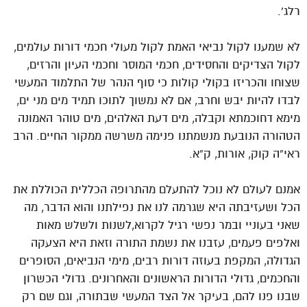
רלג’.
לא שמענו לקול נביאי האמת לקול מעולי חכמי דורות עולמים,
לקול הצדיקים והחסידים, חכמי המוסר וחכמי העיון והרזים,
שצוחו והכריזו בקולי קולות כי סוף הנהר של התלמוד המעשי
לבדו להיות יבש וחרב, אם לא נמשוך לתוכו תמיד מים מני ים,
מימא דחוכמתא וקבלה, מים דעת האלהים, מים טוהר האמונה
הטהורה הנובעת מנשמתנו פנימה משרשה ממקור החיים. הרב
ראי”ה קוק, אורות, ק”א.
אמנם לעולם לא נוכל להתעלם מהתרופה הכללית הכוללת את
הכל ושעזיבתה היא שגרמה לנו את נפילתנו והוא הדבר, מה
שאני בעוניי ובמר נפשי רגיל לקרוא,לשנות ולשלש מאות
ואלפים פעמים, עזבנו את נשמת התורה וזאת היא הצעקה
הגדולה, המקפת בעוזה דורות רבים, מימי הנביאים, הסופרים
והחכמים, גדולי הדורות הראשונים והאחרונים. גדולי הכשרון
שבנו פנו להם, בעיקר אל הצד המעשי שבתורה, וגם שם רק