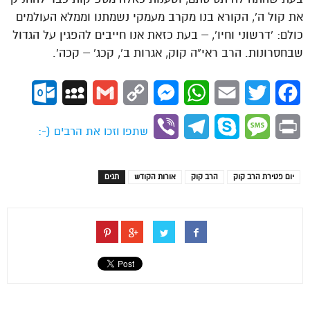
את קול ה’, הקורא בנו מקרב מעמקי נשמתנו וממלא העולמים
כולם: ‘דרשוני וחיו’, – בעת כזאת אנו חייבים להפגין על הגדול
שבחסרונות. הרב ראי”ה קוק, אגרות ב’, קכג’ – קכה’.
ok.com
MySpace
Gmail
Copy
Messenger
WhatsApp
Email
Twitter
Facebook
Link
Viber
Telegram
Skype
Message
Print
שתפו וזכו את הרבים (-:
יום פטירת הרב קוק
הרב קוק
אורות הקודש
תגים