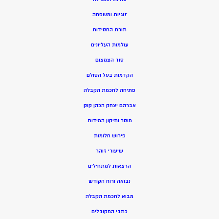
זוגיות ומשפחה
תורת החסידות
עולמות העליונים
סוד הצמצום
הקדמות בעל הסולם
פתיחה לחכמת הקבלה
אברהם יצחק הכהן קוק
מוסר ותיקון המידות
פירוש חלומות
שיעורי זוהר
הרצאות למתחילים
נבואה ורוח הקודש
מ
בוא לחכמת הקבלה
כתבי המקובלים