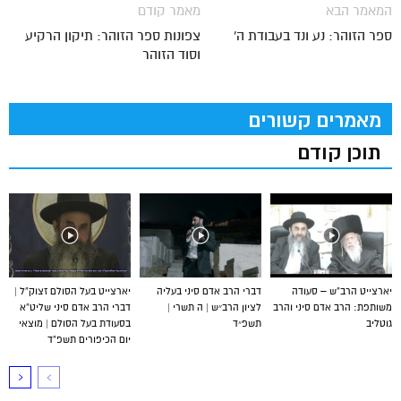
המאמר הבא
מאמר קודם
ספר הזוהר: נע ונד בעבודת ה'
צפונות ספר הזוהר: תיקון הרקיע
וסוד הזוהר
מאמרים קשורים
תוכן קודם
יארצייט הרב”ש – סעודה
דברי הרב אדם סיני בעליה
יארצייט בעל הסולם זצוק”ל |
משותפת: הרב אדם סיני והרב
לציון הרב״ש | ה תשרי |
דברי הרב אדם סיני שליט”א
גוטליב
תשפ״ד
בסעודת בעל הסולם | מוצאי
יום הכיפורים תשפ”ד