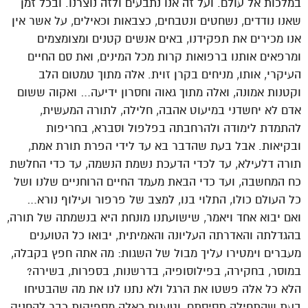
במלכות אל עולם. ועל זה אנו נתבעים ולזה נוצרנו. ובכל זמן
שאנו נודדים, נשחטים ונטבחים, כצבאות וכאילים, על אשר אין
אנו מכירים את תפקידנו, באים אנשים קטנים ומצומצמים
ומרפאים אותנו ברפואות קרות מכל המינים, ואת סם החיים
העיקרי, אותו, מניחים בקרן זוית. אלה מתוך טמטום הלב
וקטנות אמונה, ואלה מתוך גאוה וחסרון ידיעה… ואקוה ששום
אדם לא יחשדני במיעוט אהבה, חלילה, לתורה המעשית,
להתמדת לימודה ולהרחבתה בפלפול וסברא, בחריפות
ובקיאות. אבל בעת שהדבר בא עד לידי הפרת תורת אמת,
תורה דלעילא, עד לכדי הדעכת נשמת הנשמה, עד כדי החלשת
כח המחשבה, ועד כדי הבאת מעמד החיים הרוחניים שלנו ושל
כל העולם כולו, התלוי בנו, למצב של פרפור ועילוף נורא…
ואם יבוא אחד ויאמר, שישועתנו מונחת היא בנשמתה של תורה,
בהגדלתה והאדרתה העליונה והאמיתית, יבואו כל הטוענים
מעברים וימטירו עליך מבול של השגות: מה אתה חפץ בקבלה,
במוסר, בחקירה, בפילוסופיה, בדרשנות, בספרות, בשירה?
הלא כל אלה פשטו את הרגל ולא נתנו לנו את מה שהבטיחו
בעת שהתחילה תסיסתם, וטענות כאלה מספיקות כבר להחניק