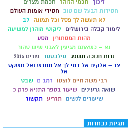
זיכוך
חכמי הזוהר
חכמת מצרים
חסידות הבעל שם טוב
חסידי אומות העולם
לא תעשה לך פסל וכל תמונה
לב
לימוד קבלה בירושלים
ליקוטי מוהרן למשיעה
מהות המסתורין
מסע
נא – כשאתם מגיעין לאבני שיש טהור
נרות חנוכה תשפג
סילבסטר
פורים 2015
צז – אלקים אל דמי לך אל תחרש ואל תשקט
אל
רבי משה חיים לוצטו
רמב ם
שבט
שואה גרעינים
שיעור בספר התניא פרק כ
שיעורים לנשים
תזריע
תקשור
תגיות נבחרות