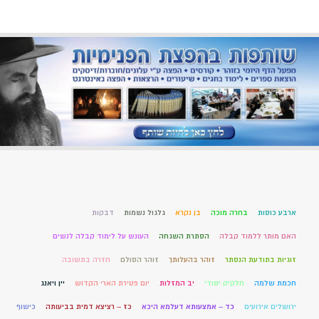
ארבע כוסות
בחרה מוכה
בן נקרא
גלגול נשמות
דבקות
האם מותר ללמוד קבלה
הסתרת השגחה
העונש על לימוד קבלה לנשים
זוגיות בתודעת הנסתר
זוהר בהעלותך
זוהר הסולם
חזרה בתשובה
חכמת שלמה
חלקיק יסודי
יב המזלות
יום פטירת הארי הקדוש
יין ויאנג
ירושלים אירועים
כד – אמצעותא דעלמא היכא
כז – רציצא דמית בביעותה
כישוף