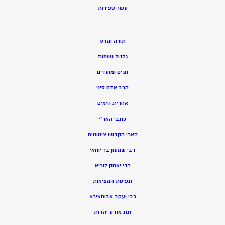
ע
שר ספירות
תורה ומדע
גלגול נשמות
חגים ומועדים
הרב אדם סיני
אחרית הימים
כתבי האר”י
הארי הקדוש ציטוטים
רבי שמעון בר יוחאי
רבי יצחק לוריא
תפיסת המציאות
רבי יעקב אבוחצירא
תת מודע יהדות