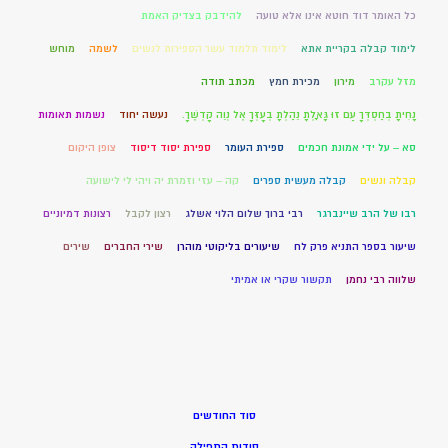
כל האומר דוד חוטא אינו אלא טועה
להידבק בצדיק האמת
לימוד קבלה בקריית אתא
לימוד תלמוד עשר הספירות לנשים
לשמה
מוחש
מזל עקרב
מירון
מכירת חמץ
מכתב תודה
נָחִיתָ בְחַסְדְּךָ עַם זוּ גָּאָלְתָּ נֵהַלְתָּ בְעָזְּךָ אֶל נְוֵה קָדְשֶׁךָ.
נעשה יחוד
נשמות תאומות
סא – על ידי אמונת חכמים
ספירת העומר
ספירת יסוד דיסוד
צופן היקום
קבלה ונשים
קבלה מעשית ספרים
קה – עזי וזמרת יה ויהי לי לישועה
רבו של הרב שיינברגר
רבי ברוך שלום הלוי אשלג
רצון לקבל
רצונות דמיוניים
שיעור בספר התניא פרק לח
שיעורים בליקוטי מוהרן
שירי החברים
שירים
שלווה רבי נחמן
תקשור שקרי או אמיתי
סוד החודשים
סודות התפילה