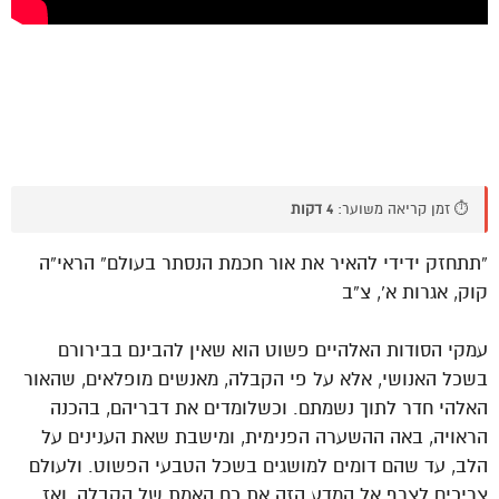
⏱️ זמן קריאה משוער:
4 דקות
“תתחזק ידידי להאיר את אור חכמת הנסתר בעולם” הראי”ה
קוק, אגרות א’, צ”ב
עמקי הסודות האלהיים פשוט הוא שאין להבינם בבירורם
בשכל האנושי, אלא על פי הקבלה, מאנשים מופלאים, שהאור
האלהי חדר לתוך נשמתם. וכשלומדים את דבריהם, בהכנה
הראויה, באה ההשערה הפנימית, ומישבת שאת הענינים על
הלב, עד שהם דומים למושגים בשכל הטבעי הפשוט. ולעולם
צריכים לצרף אל המדע הזה את כח האמת של הקבלה, ואז