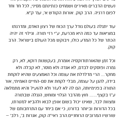
נעשים הדברים מאירים ושמחים כנתינתם מסיני, לכל חד וחד
לפום דרגיה. הרב קוק. אורות הקודש א’, עמ’ ק”א.
עוד יתגלה בעולם גודל ערך הכוח של רצון האדם, ומדרגתו
במציאות עד כמה היא מכרעת, ע”י רזי תורה. וגילוי זה יהיה
הכתר של כל המדע כולו, ויבוקש מכל העולם בישראל. הרב
קוק.
וכל זמן שהאורתודוקסיה אומרת, בעקשנות דוקא, לא, רק
גמרה ופוסקים לבדם, לא אגדה ולא מוסר, לא קבלה ולא
מחקר… הרי מדלדלת את עצמה וכל האמצעים שהיא לוקחת
בידה, להגן על עצמה, מבלי לקחת את סם-החיים האמיתי, אור
התורה בפנימיותה, הם לה לא לעזר ולא להועיל והיא מתמלאה
ע”ז בקצף…… חוץ מהדבר הגלוי ומוחש, הנגלה שבתורה
ומצוות לבד, שאינו יכול בשום אופן לבוא ולהביא למטרתו,
בכל הדורות וביותר בדורנו, כי אם ביחד עם התרחבותם של
שורשיו המרובים הרוחניים.הרב ראי”ה קוק, אגרות ב’, רלב’ –