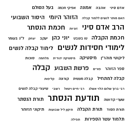
בעל הסולם
אמונה
אדם סיני
אהבה
אפיקי חכמה
הזוהר היומי
היסוד השבועי
האם מותר לנשים ללמוד קבלה
הרב אדם סיני
חכמת הנסתר
זוגיות
חכמת הקבלה
יוני כהן
יעקב
ל"ג בעומר
טו בשבט
יצחק
לימודי חסידות לנשים
לימוד קבלה לנשים
מיסטיקה
ליקוטי מוהר"ן
סוכות
מיסטיקה יהודית
מלחמה
קבלה
פרשת השבוע
ספר הזוהר
פורים
קבלה למתחיל
קורונה
קבלה מעשית
קליפות
שיעורי קבלה לנשים
רבי ברוך שלום הלוי אשלג
רבי חיים ויטאל
רשבי
תודעת הנסתר
תורת הנסתר
שערי קדושה
תורת הקבלה
תיקוני הזוהר
תורת הסוד
תיקון ליל שבועות
תלמוד עשר הספירות
תפילה