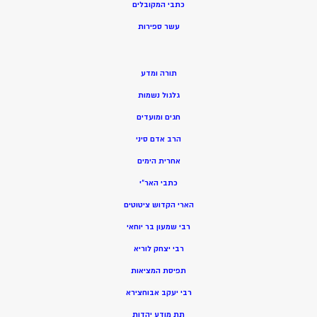
כתבי המקובלים
ע
שר ספירות
תורה ומדע
גלגול נשמות
חגים ומועדים
הרב אדם סיני
אחרית הימים
כתבי האר”י
הארי הקדוש ציטוטים
רבי שמעון בר יוחאי
רבי יצחק לוריא
תפיסת המציאות
רבי יעקב אבוחצירא
תת מודע יהדות