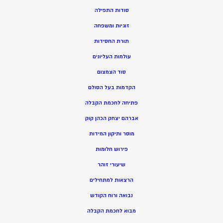
סודות התפילה
זוגיות ומשפחה
תורת החסידות
עולמות העליונים
סוד הצמצום
הקדמות בעל הסולם
פתיחה לחכמת הקבלה
אברהם יצחק הכהן קוק
מוסר ותיקון המידות
פירוש חלומות
שיעורי זוהר
הרצאות למתחילים
נבואה ורוח הקודש
מ
בוא לחכמת הקבלה