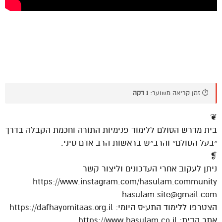
⏱️ זמן קריאה משוער:
1 דקה
❦
בית מדרש הסולם ללימוד פנימיות התורה וחכמת הקבלה בדרך
״בעל הסולם״ והרב״ש בראשות הרב אדם סיני.
❡
ניתן לעקוב אחרי העדכונים וליצור קשר
https://www.instagram.com/hasulam.community
hasulam.site@gmail.com
הצטרפו ללימוד התע״ס היומי: https://dafhayomitaas.org.il
אתר הבית: https://www.hasulam.co.il