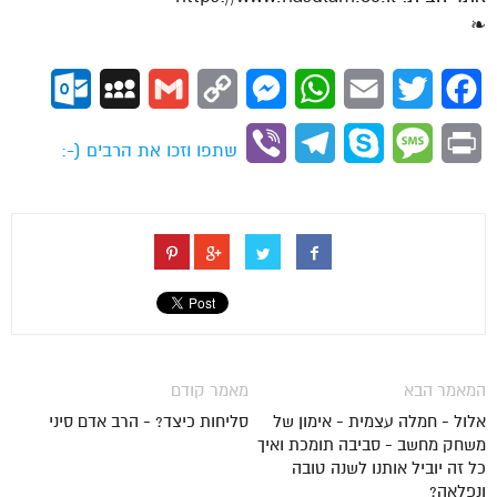
❧
ok.com
MySpace
Gmail
Copy
Messenger
WhatsApp
Email
Twitter
Facebook
Link
Viber
Telegram
Skype
Message
Print
שתפו וזכו את הרבים (-:
המאמר הבא
מאמר קודם
אלול - חמלה עצמית - אימון של
סליחות כיצד? - הרב אדם סיני
משחק מחשב - סביבה תומכת ואיך
כל זה יוביל אותנו לשנה טובה
ונפלאה?