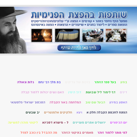
בוזון
בעל ספר הזוהר
ברכות של צדיקים
בת מלך רבי נחמ
גלות וגאולה
דינים
דף לימוד ליל שבועות
דרך הימין
האם נשים יכולות ללמוד קבלה
האסון במירון
הבעל שם טוב
המלחמה באור הקבלה
הסכסוך ישראלי פלסטנאי
הפתח לחכמת הקבלה חלק א
ויצא
חלקיקים אלמנטריים
יב שבטים
יום הכיפורים
ירושלים אתרים מעניינים
ל – מישרא דסכינא
ליקוטי מוהרן למשיעה
למי מותר ללמוד זוהר
מאמרים בתיקוני הזוהר
מה ההבדל בין כוכב למזל