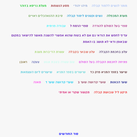
מותר לנשים ללמוד קבלה
מיהו יהודי
מסע הנשמות
מעלת גריסא בזוהר
מערת המכפלה
נשים וקטנים לימוד קבלה
סיבת ההנאהכלים ראויים
ספרי בעל הסולם להורדה
ספרי הרמח ל
עבודה פנימית
עדיף לחפש את הודאי גם אם לא בטוח שהוא אפשרי להשגה מאשר להישאר במקום
שבאופן ודאי לא תושג בו האמת
עלון בחכמת הקבלה
עלון שבועי בקבלה
עשרת הדיברות מצגת
פתיחה לחכמת הקבלה בעל הסולם
צום עשרה בטבת 2018
צעקה
ראובן
שיעור בספר התניא פרק כד
שיעורים בספר התניא
שיעורים ליום העצמאות
שער הכוונות
שערי קדושה שער ב
שערי קדושה שער ד
תאנה
תיקון ליל שבועות קבלה
תקשור שקרי או אמיתי
סוד החודשים