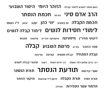
הזוהר היומי
היסוד השבועי
האם מותר לנשים ללמוד קבלה
הרב אדם סיני
חכמת הנסתר
זוגיות
חכמת הקבלה
יוני כהן
יעקב
ל"ג בעומר
טו בשבט
יצחק
לימודי חסידות לנשים
לימוד קבלה לנשים
מיסטיקה
ליקוטי מוהר"ן
סוכות
מיסטיקה יהודית
מלחמה
קבלה
פרשת השבוע
ספר הזוהר
פורים
קבלה למתחיל
קורונה
קבלה מעשית
קליפות
שיעורי קבלה לנשים
רבי ברוך שלום הלוי אשלג
רבי חיים ויטאל
רשבי
תודעת הנסתר
תורת הנסתר
שערי קדושה
תורת הקבלה
תיקוני הזוהר
תורת הסוד
תיקון ליל שבועות
תלמוד עשר הספירות
תפילה