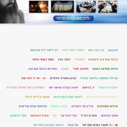
korach
איך בנוי רחם
איסור לימוד זוהר
דף לימוד ליל שבועות
הבעל שם טוב ציטוטים
הרמח"ל
חומר אפל
חומר גשמי ורוחני
חירות ממלאך המוות
חלקיק יסודי
חנוכה
חסידות הבעל שם טוב
טבילה במקווה בלימוד קבלה
טבע גמטריה אלוהים
יא – אני ה הוא שמי
יארצייט הרמחל
יג בריתות
יוטיוב קבלה שיעור יומי
ירושלים בירת ישראל ויקיפדיה
לימוד קבלה בלאס וגאס
ליקוטי מוהרן עם פירוש
מאמר בלילא דכלה
מזלות מתאימים
מידע על ירושלים
מלאך החושך
מלחמת עולם שלישית
מנהג הכפרות
מסרים למייל
סוד התודעה
סמ
סמים השפעות
ספרי הרמבם
עג – כי תעבר במים אתך אני
על טבעי
פרשת השבוע בחסידות