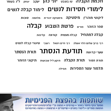
חכמת הקבלה
יוני כהן
יעקב
ל"ג בעומר
טו בשבט
יצחק
לימודי חסידות לנשים
לימוד קבלה לנשים
מיסטיקה
ליקוטי מוהר"ן
סוכות
מיסטיקה יהודית
מלחמה
קבלה
פרשת השבוע
ספר הזוהר
פורים
קבלה למתחיל
קורונה
קבלה מעשית
קליפות
שיעורי קבלה לנשים
רבי ברוך שלום הלוי אשלג
רבי חיים ויטאל
רשבי
תודעת הנסתר
תורת הנסתר
שערי קדושה
תורת הקבלה
תיקוני הזוהר
תורת הסוד
תיקון ליל שבועות
תלמוד עשר הספירות
תפילה