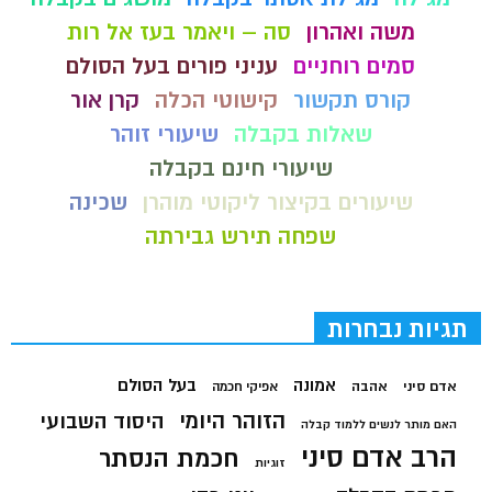
משה ואהרון
סה – ויאמר בעז אל רות
סמים רוחניים
עניני פורים בעל הסולם
קורס תקשור
קישוטי הכלה
קרן אור
שאלות בקבלה
שיעורי זוהר
שיעורי חינם בקבלה
שיעורים בקיצור ליקוטי מוהרן
שכינה
שפחה תירש גבירתה
תגיות נבחרות
בעל הסולם
אמונה
אדם סיני
אהבה
אפיקי חכמה
הזוהר היומי
היסוד השבועי
האם מותר לנשים ללמוד קבלה
הרב אדם סיני
חכמת הנסתר
זוגיות