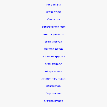
הרב אדם סיני
אחרית הימים
כתבי האר”י
הארי הקדוש ציטוטים
רבי שמעון בר יוחאי
רבי יצחק לוריא
תפיסת המציאות
רבי יעקב אבוחצירא
תת מודע יהדות
מושגים בקבלה
תלמוד עשר הספירות
משיח וגאולה
מאמרים בקבלה
מאמרים בחסידות