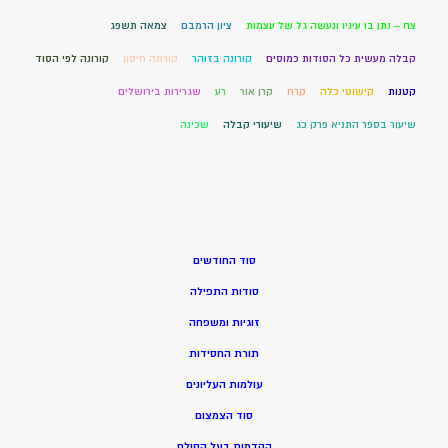
צח – נתן בו עיניו ונעשה גל של עצמות
ציון הרמבם
צמאה תשפג
קבלה מעשית כל הסודות כמוסים
קורונה בזוהר
קורונה חיסון
קורונה לפי הסוד
קטנות
קישוטי כלה
קרח
קרן אור
רע
שגרירות בירושלים
שיעור בספר התניא פרק כג
שיעורי קבלה
שכינה
סוד החודשים
סודות התפילה
זוגיות ומשפחה
תורת החסידות
עולמות העליונים
סוד הצמצום
הקדמות בעל הסולם