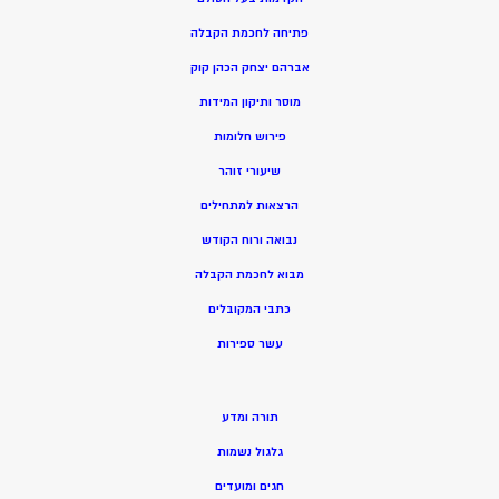
פתיחה לחכמת הקבלה
אברהם יצחק הכהן קוק
מוסר ותיקון המידות
פירוש חלומות
שיעורי זוהר
הרצאות למתחילים
נבואה ורוח הקודש
מ
בוא לחכמת הקבלה
כתבי המקובלים
ע
שר ספירות
תורה ומדע
גלגול נשמות
חגים ומועדים