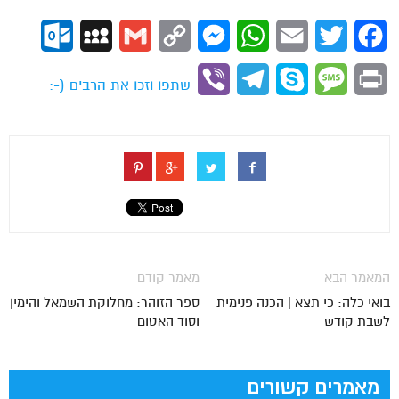
ok.com
MySpace
Gmail
Copy
Messenger
WhatsApp
Email
Twitter
Facebook
Link
Viber
Telegram
Skype
Message
Print
שתפו וזכו את הרבים (-:
המאמר הבא
מאמר קודם
בואי כלה: כי תצא | הכנה פנימית
ספר הזוהר: מחלוקת השמאל והימין
לשבת קודש
וסוד האטום
מאמרים קשורים