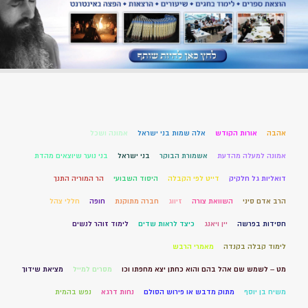
אהבה
אורות הקודש
אלה שמות בני ישראל
אמונה ושכל
אמונה למעלה מהדעת
אשמורת הבוקר
בני ישראל
בני נוער שיוצאים מהדת
דואליות גל חלקיק
דייט לפי הקבלה
היסוד השבועי
הר המוריה התנך
הרב אדם סיני
השוואת צורה
זיווג
חברה מתוקנת
חופה
חללי צהל
חסידות בפרשה
יין ויאנג
כיצד לראות שדים
לימוד זוהר לנשים
לימוד קבלה בקנדה
מאמרי הרבש
מט – לשמש שם אהל בהם והוא כחתן יצא מחפתו וכו
מסרים למייל
מציאת שידוך
משיח בן יוסף
מתוק מדבש או פירוש הסולם
נחות דרגא
נפש בהמית