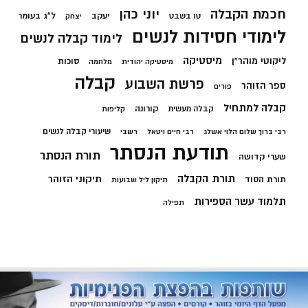
חכמת הקבלה
יוני כהן
יעקב
ל"ג בעומר
טו בשבט
יצחק
לימודי חסידות לנשים
לימוד קבלה לנשים
מיסטיקה
ליקוטי מוהר"ן
סוכות
מיסטיקה יהודית
מלחמה
קבלה
פרשת השבוע
ספר הזוהר
פורים
קבלה למתחיל
קורונה
קבלה מעשית
קליפות
שיעורי קבלה לנשים
רבי ברוך שלום הלוי אשלג
רבי חיים ויטאל
רשבי
תודעת הנסתר
תורת הנסתר
שערי קדושה
תורת הקבלה
תיקוני הזוהר
תורת הסוד
תיקון ליל שבועות
תלמוד עשר הספירות
תפילה