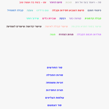
סה – ויאמר בעז אל רות
סוכות
סיום הזוהר
עט – בטח בה ועשה טוב
פיתוחי חותם
פרשת השבוע חסידות וקבלה
צום גדליהו
צעקה
קבלה למתחיל
קבלה קדמונית
קורונה כתר
רבקה
שבירת כלים
שידוך רוחני
שיעור בספר התניא פרק מה
שיעורי קבלה לאישה
שיעורי קדושה שיעורים לשמיעה
תולדות חכמת הקבלה
תורות המזרח
תצוה
סוד החודשים
סודות התפילה
זוגיות ומשפחה
תורת החסידות
עולמות העליונים
סוד הצמצום