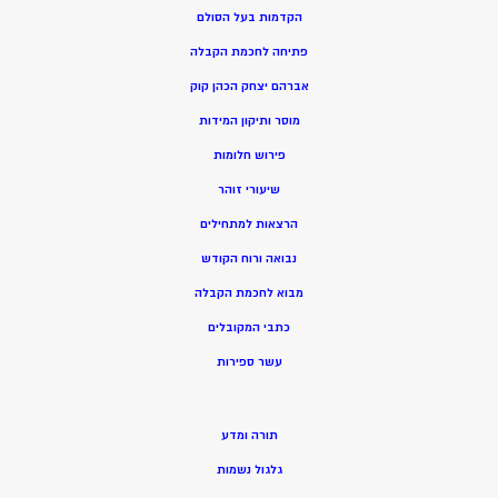
הקדמות בעל הסולם
פתיחה לחכמת הקבלה
אברהם יצחק הכהן קוק
מוסר ותיקון המידות
פירוש חלומות
שיעורי זוהר
הרצאות למתחילים
נבואה ורוח הקודש
מ
בוא לחכמת הקבלה
כתבי המקובלים
ע
שר ספירות
תורה ומדע
גלגול נשמות