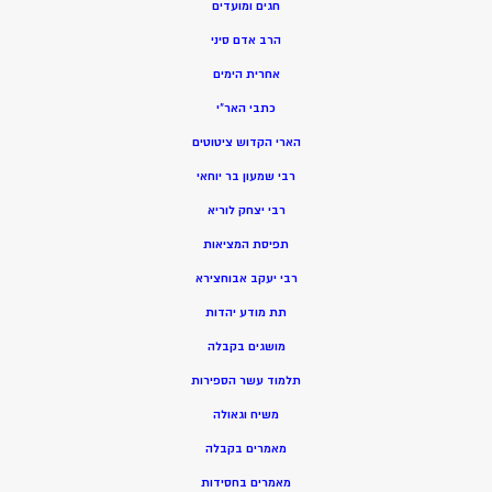
חגים ומועדים
הרב אדם סיני
אחרית הימים
כתבי האר”י
הארי הקדוש ציטוטים
רבי שמעון בר יוחאי
רבי יצחק לוריא
תפיסת המציאות
רבי יעקב אבוחצירא
תת מודע יהדות
מושגים בקבלה
תלמוד עשר הספירות
משיח וגאולה
מאמרים בקבלה
מאמרים בחסידות