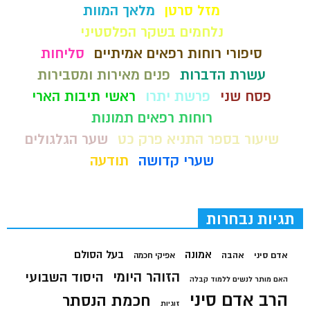
מזל סרטן
מלאך המוות
נלחמים בשקר הפלסטיני
סיפורי רוחות רפאים אמיתיים
סליחות
עשרת הדברות
פנים מאירות ומסבירות
פסח שני
פרשת יתרו
ראשי תיבות הארי
רוחות רפאים תמונות
שיעור בספר התניא פרק כט
שער הגלגולים
שערי קדושה
תודעה
תגיות נבחרות
בעל הסולם
אמונה
אדם סיני
אהבה
אפיקי חכמה
הזוהר היומי
היסוד השבועי
האם מותר לנשים ללמוד קבלה
הרב אדם סיני
חכמת הנסתר
זוגיות