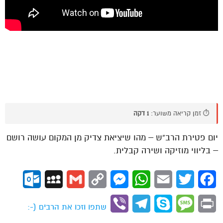
⏱️ זמן קריאה משוער:
1 דקה
יום פטירת הרב”ש – מהו שיציאת צדיק מן המקום עושה רושם
– בליווי מוזיקה ושירה קבלית.
ok.com
MySpace
Gmail
Copy
Messenger
WhatsApp
Email
Twitter
Facebook
Link
Viber
Telegram
Skype
Message
Print
שתפו וזכו את הרבים (-: