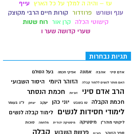
עז – והיה ה למלך על כל הארץ
עייף
ענף ושורש
פרוזדור
קורות חיים הרבי מקוצק
קישוטי הכלה
קרן אור
רוח שטות
שערי קדושה שער ו
תגיות נבחרות
בעל הסולם
אמונה
אדם סיני
אהבה
אפיקי חכמה
הזוהר היומי
היסוד השבועי
האם מותר לנשים ללמוד קבלה
הרב אדם סיני
חכמת הנסתר
זוגיות
חכמת הקבלה
יוני כהן
יעקב
ל"ג בעומר
טו בשבט
יצחק
לימודי חסידות לנשים
לימוד קבלה לנשים
מיסטיקה
ליקוטי מוהר"ן
סוכות
מיסטיקה יהודית
מלחמה
קבלה
פרשת השבוע
ספר הזוהר
פורים