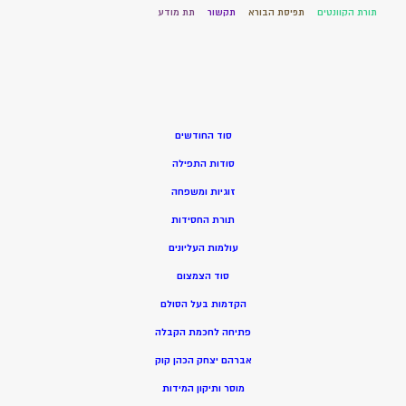
תורת הקוונטים
תפיסת הבורא
תקשור
תת מודע
סוד החודשים
סודות התפילה
זוגיות ומשפחה
תורת החסידות
עולמות העליונים
סוד הצמצום
הקדמות בעל הסולם
פתיחה לחכמת הקבלה
אברהם יצחק הכהן קוק
מוסר ותיקון המידות