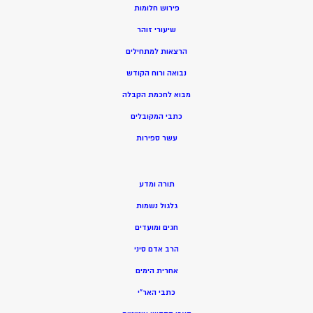
פירוש חלומות
שיעורי זוהר
הרצאות למתחילים
נבואה ורוח הקודש
מ
בוא לחכמת הקבלה
כתבי המקובלים
ע
שר ספירות
תורה ומדע
גלגול נשמות
חגים ומועדים
הרב אדם סיני
אחרית הימים
כתבי האר”י