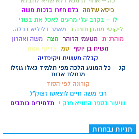
כה – אחוי לן מנא דלא שויא לחבלא
כיסא שלמה
כלם חזרו בזכות משה
לו – בקרב עלי מרעים לאכל את בשרי
ליקוטי מוהרן תורה ג
מאמר בליליא דכלה.
מוהרנ”ת
מטעמי הזוהר
מצה
משה ואהרון
משיח בן יוסף
סמ
צדיקי אמת
קבלה מעשית ויקיפדיה
קג – כל המונע הלכה מפי תלמיד כאלו גוזלו
מנחלת אבות
קורונה לפי הסוד
רבי משה חיים לוצאטו זצוק"ל
שיעור בספר התניא פרק י
תלמידים כותבים
תגיות נבחרות