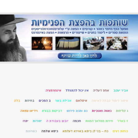
אביר יעקב
אחפ דעליה
אין יכול להתפלל
אינפורמציה
איסור לימוד קבלה לאישה
איסלאם
אכילת בשר
ב הפכים
בחירות
בלק
ג קליפות
גאווה ואנוכיות
גוג ומגוג פירוש
דביקות בבורא
וידיאו צמאה
ז באדר
חירות ממלאך המוות
חכמה
יובש בעבודת ה
יסודות
יתרו
כוחות רעים
כח – בני לן ביתא באוירא דעלמא
כיסא שלמה
כשרונות