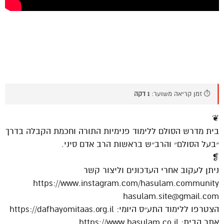
⏱️ זמן קריאה משוער:
1 דקה
❦
בית מדרש הסולם ללימוד פנימיות התורה וחכמת הקבלה בדרך
״בעל הסולם״ והרב״ש בראשות הרב אדם סיני.
❡
ניתן לעקוב אחרי העדכונים וליצור קשר
https://www.instagram.com/hasulam.community
hasulam.site@gmail.com
הצטרפו ללימוד התע״ס היומי: https://dafhayomitaas.org.il
אתר הבית: https://www.hasulam.co.il