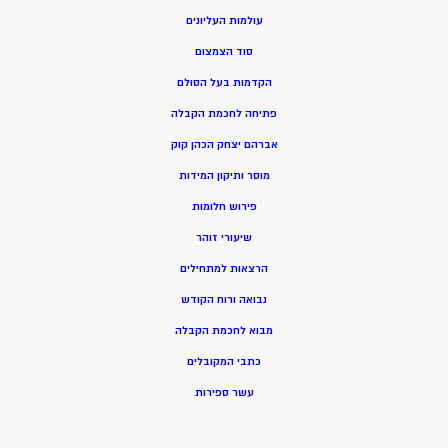
עולמות העליונים
סוד הצמצום
הקדמות בעל הסולם
פתיחה לחכמת הקבלה
אברהם יצחק הכהן קוק
מוסר ותיקון המידות
פירוש חלומות
שיעורי זוהר
הרצאות למתחילים
נבואה ורוח הקודש
מ
בוא לחכמת הקבלה
כתבי המקובלים
ע
שר ספירות