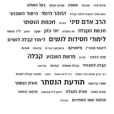
בעל הסולם
אמונה
אדם סיני
אהבה
אפיקי חכמה
הזוהר היומי
היסוד השבועי
האם מותר לנשים ללמוד קבלה
הרב אדם סיני
חכמת הנסתר
זוגיות
חכמת הקבלה
יוני כהן
יעקב
ל"ג בעומר
טו בשבט
יצחק
לימודי חסידות לנשים
לימוד קבלה לנשים
מיסטיקה
ליקוטי מוהר"ן
סוכות
מיסטיקה יהודית
מלחמה
קבלה
פרשת השבוע
ספר הזוהר
פורים
קבלה למתחיל
קורונה
קבלה מעשית
קליפות
שיעורי קבלה לנשים
רבי ברוך שלום הלוי אשלג
רבי חיים ויטאל
רשבי
תודעת הנסתר
תורת הנסתר
שערי קדושה
תורת הקבלה
תיקוני הזוהר
תורת הסוד
תיקון ליל שבועות
תלמוד עשר הספירות
תפילה