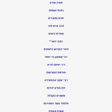
תורה ומדע
גלגול נשמות
חגים ומועדים
הרב אדם סיני
אחרית הימים
כתבי האר”י
הארי הקדוש ציטוטים
רבי שמעון בר יוחאי
רבי יצחק לוריא
תפיסת המציאות
רבי יעקב אבוחצירא
תת מודע יהדות
מושגים בקבלה
תלמוד עשר הספירות
משיח וגאולה