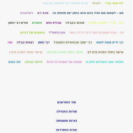
לוח שנה עברי
לוציפר
מדוע חלקיק יכול להתנהג גם כגל
מט – לשמש שם אהל בהם והוא כחתן יצא מחפתו וכו
מכת דם
ניקלאונים
סא – על ידי אמונת חכמים
סוכות בקבלה
עבודת נפש
פוטונים
פורים רבי נחמן
פז – תכף כשאדם רוצה לילך בדרך הישר
ציון הרמח"ל
ציטוטים של רבנים
רבי חיים משה לוצטו
רבי יעקב אבוחצירא המקובל
רבי נחמן
רצונות קבלה
שה
שיעור בספר התניא פרק לב
שיעור בספר התניא פרק מה
שיעור בספר התניא פרק נ
תלמוד עשר הספירות חלק א
תמונה של עשרת הדיברות
תרופה קורונה
תת אטום
סוד החודשים
סודות התפילה
זוגיות ומשפחה
תורת החסידות