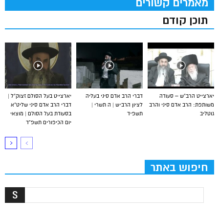
מאמרים קשורים
תוכן קודם
יארצייט הרב”ש – סעודה
דברי הרב אדם סיני בעליה
יארצייט בעל הסולם זצוק”ל |
משותפת: הרב אדם סיני והרב
לציון הרב״ש | ה תשרי |
דברי הרב אדם סיני שליט”א
גוטליב
תשפ״ד
בסעודת בעל הסולם | מוצאי
יום הכיפורים תשפ”ד
חיפוש באתר