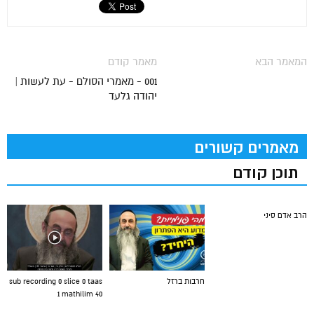
המאמר הבא
מאמר קודם
001 - מאמרי הסולם - עת לעשות |
יהודה גלעד
מאמרים קשורים
תוכן קודם
הרב אדם סיני
חרבות ברזל
sub recording 0 slice 0 taas
1 mathilim 40