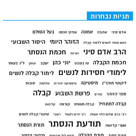
תגיות נבחרות
בעל הסולם
אמונה
אדם סיני
אהבה
אפיקי חכמה
הזוהר היומי
היסוד השבועי
האם מותר לנשים ללמוד קבלה
הרב אדם סיני
חכמת הנסתר
זוגיות
חכמת הקבלה
יוני כהן
יעקב
ל"ג בעומר
טו בשבט
יצחק
לימודי חסידות לנשים
לימוד קבלה לנשים
מיסטיקה
ליקוטי מוהר"ן
סוכות
מיסטיקה יהודית
מלחמה
קבלה
פרשת השבוע
ספר הזוהר
פורים
קבלה למתחיל
קורונה
קבלה מעשית
קליפות
שיעורי קבלה לנשים
רבי ברוך שלום הלוי אשלג
רבי חיים ויטאל
רשבי
תודעת הנסתר
תורת הנסתר
שערי קדושה
תורת הקבלה
תיקוני הזוהר
תורת הסוד
תיקון ליל שבועות