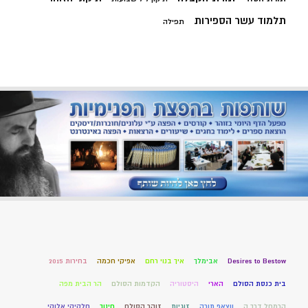
תלמוד עשר הספירות
תפילה
Desires to Bestow
אבימלך
איך בנוי רחם
אפיקי חכמה
בחירות 2015
בית כנסת הסולם
הארי
היסטוריה
הקדמות הסולם
הר הבית מפה
הרמחל דרך ה
ווצאפ תורה
זוגיות
זוהר הסולם
חינוך
חלקיקי אלוקי