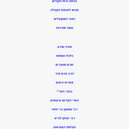
נבואה ורוח הקודש
מ
בוא לחכמת הקבלה
כתבי המקובלים
ע
שר ספירות
תורה ומדע
גלגול נשמות
חגים ומועדים
הרב אדם סיני
אחרית הימים
כתבי האר”י
הארי הקדוש ציטוטים
רבי שמעון בר יוחאי
רבי יצחק לוריא
תפיסת המציאות