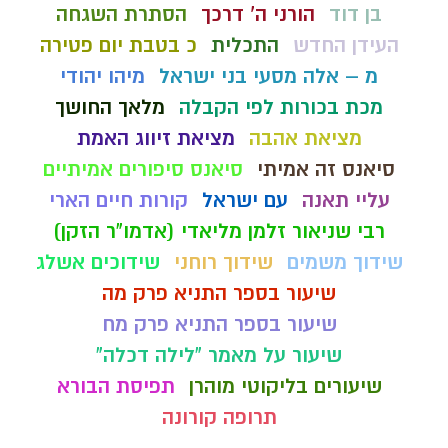
בן דוד
הורני ה' דרכך
הסתרת השגחה
העידן החדש
התכלית
כ בטבת יום פטירה
מ – אלה מסעי בני ישראל
מיהו יהודי
מכת בכורות לפי הקבלה
מלאך החושך
מציאת אהבה
מציאת זיווג האמת
סיאנס זה אמיתי
סיאנס סיפורים אמיתיים
עליי תאנה
עם ישראל
קורות חיים הארי
רבי שניאור זלמן מליאדי (אדמו"ר הזקן)
שידוך משמים
שידוך רוחני
שידוכים אשלג
שיעור בספר התניא פרק מה
שיעור בספר התניא פרק מח
שיעור על מאמר "לילה דכלה"
שיעורים בליקוטי מוהרן
תפיסת הבורא
תרופה קורונה