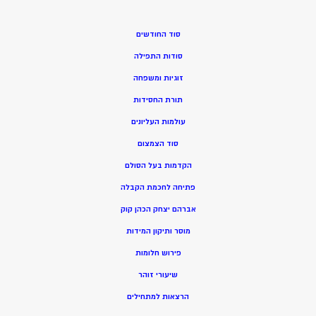
סוד החודשים
סודות התפילה
זוגיות ומשפחה
תורת החסידות
עולמות העליונים
סוד הצמצום
הקדמות בעל הסולם
פתיחה לחכמת הקבלה
אברהם יצחק הכהן קוק
מוסר ותיקון המידות
פירוש חלומות
שיעורי זוהר
הרצאות למתחילים