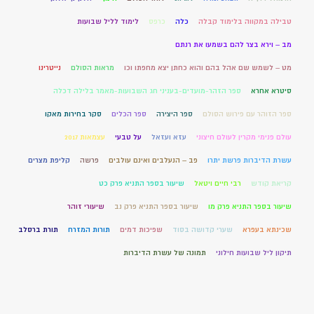
טבילה במקווה בלימוד קבלה
כלה
כרפס
לימוד לליל שבועות
מב – וירא בצר להם בשמעו את רנתם
מט – לשמש שם אהל בהם והוא כחתן יצא מחפתו וכו
מראות הסולם
נייטרינו
סיטרא אחרא
ספר הזהר-מועדים-בעניני חג השבועות-מאמר בלילה דכלה
ספר הזוהר עם פירוש הסולם
ספר היצירה
ספר הכלים
סקר בחירות מאקו
עולם פנימי מקרין לעולם חיצוני
עזא ועזאל
על טבעי
עצמאות 2017
עשרת הדיברות פרשת יתרו
פב – הנעלבים ואינם עולבים
פרשה
קליפת מצרים
קריאת קודש
רבי חיים ויטאל
שיעור בספר התניא פרק כט
שיעור בספר התניא פרק מו
שיעור בספר התניא פרק נב
שיעורי זוהר
שכינתא בעפרא
שערי קדושה בסוד
שפיכות דמים
תורות המזרח
תורת ברסלב
תיקון ליל שבועות חילוני
תמונה של עשרת הדיברות