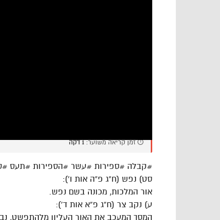
⏱️ זמן קריאה משוער:
1 דקה
#קבלה #ספירות #עשר #הספירות #תעס #ס
סט) נפש (ח”ג פ”ה אות ו’):
אור המלכות, מכונה בשם נפש.
ע) נקב צר (ח”ג פ”א אות ד’):
המסך המעכב את האור העליון מלהתפשט, נבחן