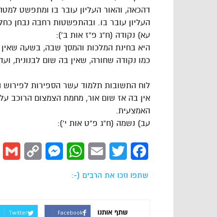
דהכאה, והאור העליון עובר בו ומתפשט למטה
העליון עובר בו. ובהתפשטות רחבה נבחן כחל
עא) נקודה (ח”ג פ”ז אות ב’):
היא בחינת המלכות והמסך שבה, בשעה שאין בה 
כמו נקודה שחורה, שאין בה שום לבנונית, ועד”
לוח התשובות תלמוד עשר הספירות לפירוש 
אין בה אז שום אור, מחמת הצמצום הרוכב על
האמצעית.
עב) נשמה (ח”ג פ”ט אות י’):
l
Copy
Messenger
WhatsApp
Email
Twitter
Facebook
Link
שתפו וזכו את הרבים (-:
שתף אותנו
Twitter
Facebook