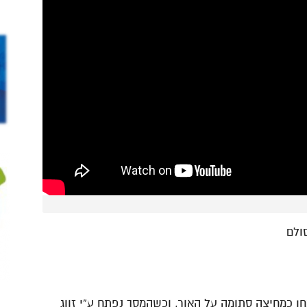
ולם
 כמחיצה סתומה על האור, וכשהמסך נפתח ע”י זווג