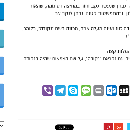
, נבחן שנעשה נקב וחור במחיצה הסתומה, שהאור
ון. ובהתפשטות קטנה, נבחן לנקב צר.
זווג ואינה מעלה או”ח, מכונה בשם “נקודה”, כלומר,
ז
המלות קצה
יה. גם נקראת “נקודה”, על שם הצמצום שהיה בנקודה
Viber
Telegram
Skype
Message
Outlook.com
Print
MySpace
Gmai