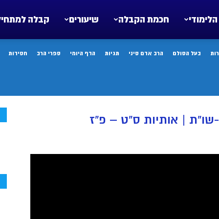
הלימודי
חכמת הקבלה
שיעורים
קבלה למתחיל
ות
בעל הסולם
הרב אדם סיני
תגיות
הדף היומי
ספרי הרב
חסידות
ח
שו”ת | אותיות ס”ט – פ”ז
ח