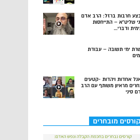
צע חרבות ברזל: הרב אדם
ני שליט”א – התייחסות
מית ודברי...
רת ימי תשובה – עבודת
מים
נל אחדות ויהדות -קטעים
חרים מראיון משותף עם הרב
ם סיני
ורסים מובחרים