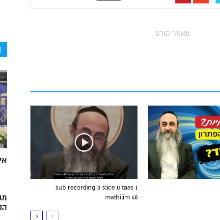
מאמר קודם
ה
אי
sub recording 0 slice 0 taas 1
מג
mathilim 40
הק