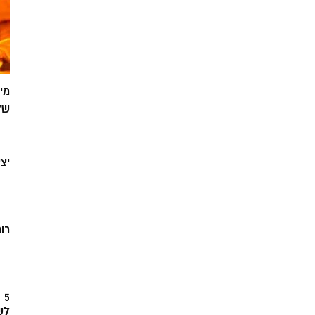
מי
של
יצ
רוח
5
לש