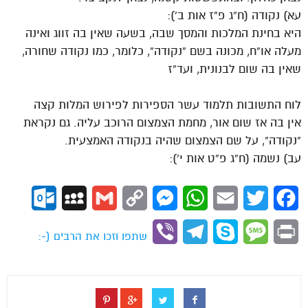
עא) נקודה (ח”ג פ”ז אות ב’):
היא בחינת המלכות והמסך שבה, בשעה שאין בה זווג ואינה
מעלה או”ח, מכונה בשם “נקודה”, כלומר, כמו נקודה שחורה,
שאין בה שום לבנונית, ועד”ז
לוח התשובות תלמוד עשר הספירות לפירוש המלות קצה
אין בה אז שום אור, מחמת הצמצום הרוכב עליה. גם נקראת
“נקודה”, על שם הצמצום שהיה בנקודה האמצעית.
עב) נשמה (ח”ג פ”ט אות י’):
ok.com
MySpace
Gmail
Copy
Messenger
WhatsApp
Email
Twitter
Facebook
Link
Viber
Telegram
Skype
Message
Print
שתפו וזכו את הרבים (-: