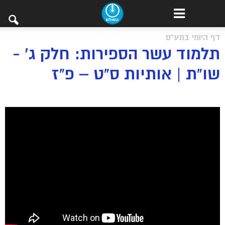
דף היומי בתע"ס
תלמוד עשר הספירות: חלק ג’ -
שו”ת | אותיות ס”ט – פ”ז