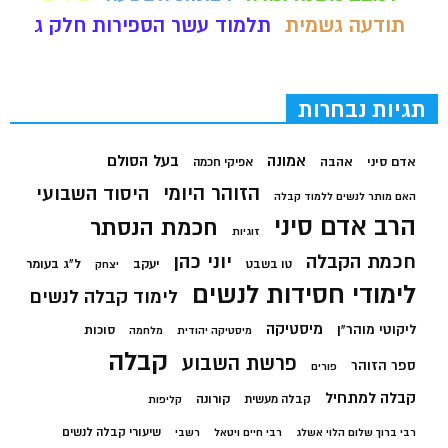
תודעה גשמית
תלמוד עשר הספירות חלק ג
תגיות נבחרות
בעל הסולם
אמונה
אדם סיני
אהבה
אפיקי חכמה
הזוהר היומי
היסוד השבועי
האם מותר לנשים ללמוד קבלה
הרב אדם סיני
חכמת הנסתר
זוגיות
חכמת הקבלה
יוני כהן
יעקב
ל"ג בעומר
טו בשבט
יצחק
לימודי חסידות לנשים
לימוד קבלה לנשים
מיסטיקה
ליקוטי מוהר"ן
סוכות
מיסטיקה יהודית
מלחמה
קבלה
פרשת השבוע
ספר הזוהר
פורים
קבלה למתחיל
קורונה
קבלה מעשית
קליפות
שיעורי קבלה לנשים
רבי ברוך שלום הלוי אשלג
רבי חיים ויטאל
רשבי