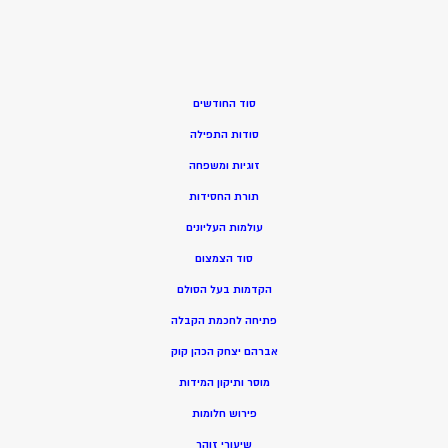
סוד החודשים
סודות התפילה
זוגיות ומשפחה
תורת החסידות
עולמות העליונים
סוד הצמצום
הקדמות בעל הסולם
פתיחה לחכמת הקבלה
אברהם יצחק הכהן קוק
מוסר ותיקון המידות
פירוש חלומות
שיעורי זוהר