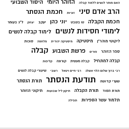
הזוהר היומי
היסוד השבועי
האם מותר לנשים ללמוד קבלה
הרב אדם סיני
חכמת הנסתר
זוגיות
חכמת הקבלה
יוני כהן
יעקב
ל"ג בעומר
טו בשבט
יצחק
לימודי חסידות לנשים
לימוד קבלה לנשים
מיסטיקה
ליקוטי מוהר"ן
סוכות
מיסטיקה יהודית
מלחמה
קבלה
פרשת השבוע
ספר הזוהר
פורים
קבלה למתחיל
קורונה
קבלה מעשית
קליפות
שיעורי קבלה לנשים
רבי ברוך שלום הלוי אשלג
רבי חיים ויטאל
רשבי
תודעת הנסתר
תורת הנסתר
שערי קדושה
תורת הקבלה
תיקוני הזוהר
תורת הסוד
תיקון ליל שבועות
תלמוד עשר הספירות
תפילה