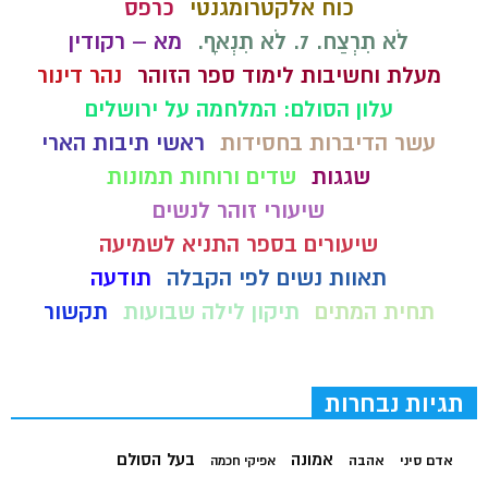
כוח אלקטרומגנטי
כרפס
לֹא תִרְצַח. 7. לֹא תִנְאָף.
מא – רקודין
מעלת וחשיבות לימוד ספר הזוהר
נהר דינור
עלון הסולם: המלחמה על ירושלים
עשר הדיברות בחסידות
ראשי תיבות הארי
שגגות
שדים ורוחות תמונות
שיעורי זוהר לנשים
שיעורים בספר התניא לשמיעה
תאוות נשים לפי הקבלה
תודעה
תחית המתים
תיקון לילה שבועות
תקשור
תגיות נבחרות
בעל הסולם
אמונה
אדם סיני
אהבה
אפיקי חכמה