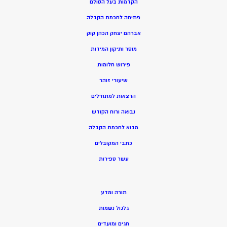
הקדמות בעל הסולם
פתיחה לחכמת הקבלה
אברהם יצחק הכהן קוק
מוסר ותיקון המידות
פירוש חלומות
שיעורי זוהר
הרצאות למתחילים
נבואה ורוח הקודש
מ
בוא לחכמת הקבלה
כתבי המקובלים
ע
שר ספירות
תורה ומדע
גלגול נשמות
חגים ומועדים