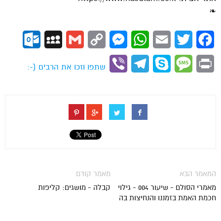
❧
ok.com
MySpace
Gmail
Copy
Messenger
WhatsApp
Email
Twitter
Facebook
Link
Viber
Telegram
Skype
Message
Print
שתפו וזכו את הרבים (-:
המאמר הבא
מאמר קודם
מאמרי הסולם - שיעור 004 - גילוי
קבלה - מושגים: קליפות
חכמת האמת בזמננו והנחיצות בה