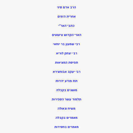
הרב אדם סיני
אחרית הימים
כתבי האר”י
הארי הקדוש ציטוטים
רבי שמעון בר יוחאי
רבי יצחק לוריא
תפיסת המציאות
רבי יעקב אבוחצירא
תת מודע יהדות
מושגים בקבלה
תלמוד עשר הספירות
משיח וגאולה
מאמרים בקבלה
מאמרים בחסידות