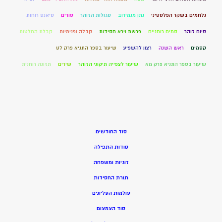
נלחמים בשקר הפלסטיני
נתן מנמירוב
סגולות הזוהר
סורים
סיאנס רוחות
סיום זוהר
סמים רוחניים
פרשת וירא חסידות
קבלה ופנימיות
קבלת החלטות
קסמים
ראש השנה
רצון להשפיע
שיעור בספר התניא פרק לט
שיעור בספר התניא פרק מא
שיעור לצפייה תיקוני הזוהר
שירים
תזונה רוחנית
סוד החודשים
סודות התפילה
זוגיות ומשפחה
תורת החסידות
עולמות העליונים
סוד הצמצום