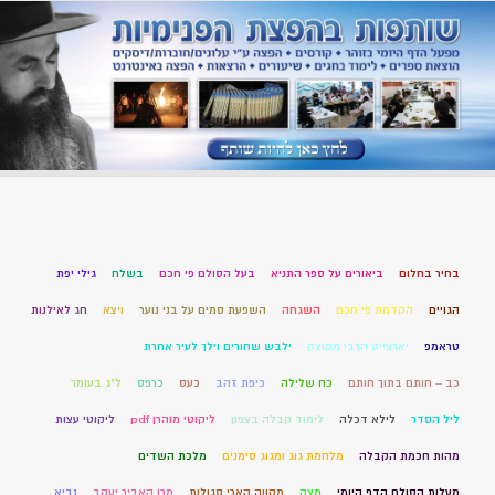
בחיר בחלום
ביאורים על ספר התניא
בעל הסולם פי חכם
בשלח
גילי יפת
הגויים
הקדמת פי חכם
השגחה
השפעת סמים על בני נוער
ויצא
חג לאילנות
טראמפ
יארצייט הרבי מקוצק
ילבש שחורים וילך לעיר אחרת
כב – חותם בתוך חותם
כח שלילה
כיפת זהב
כעס
כרפס
ל"ג בעומר
ליל הסדר
לילא דכלה
לימוד קבלה בצפון
ליקוטי מוהרן pdf
ליקוטי עצות
מהות חכמת הקבלה
מלחמת גוג ומגוג סימנים
מלכת השדים
מעלות הסולם הדף היומי
מצה
מקווה הארי סגולות
מרן האביר יעקב
נביא