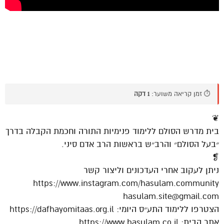
⏱️ זמן קריאה משוער:
1 דקה
❦
בית מדרש הסולם ללימוד פנימיות התורה וחכמת הקבלה בדרך
״בעל הסולם״ והרב״ש בראשות הרב אדם סיני.
❡
ניתן לעקוב אחרי העדכונים וליצור קשר
https://www.instagram.com/hasulam.community
hasulam.site@gmail.com
הצטרפו ללימוד התע״ס היומי: https://dafhayomitaas.org.il
אתר הבית: https://www.hasulam.co.il