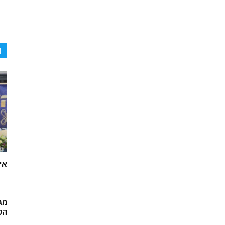
ה
אי
מג
הק