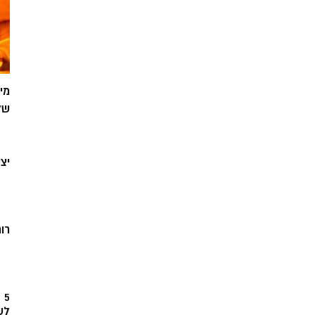
מי
של
יצ
רוח
5
לש