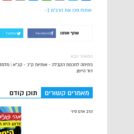
Link
שתפו וזכו את הרבים (-:
שתף אותנו
Twitter
Facebook
המאמר הבא
פתיחה לחכמת הקבלה - אותיות ק"כ - קכ"א | מלמד
דוד היימן
מאמרים קשורים
תוכן קודם
הרב אדם סיני