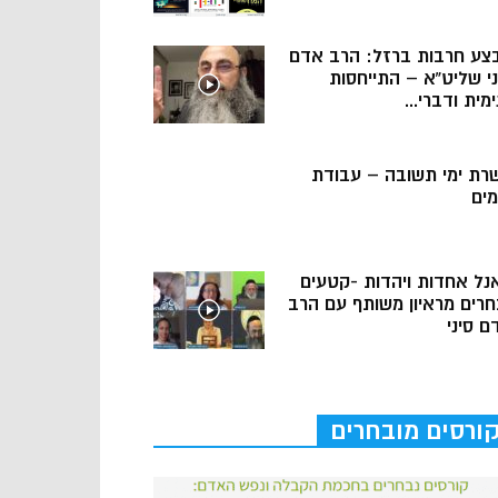
צע חרבות ברזל: הרב אדם
ני שליט”א – התייחסות
מית ודברי...
רת ימי תשובה – עבודת
מים
נל אחדות ויהדות -קטעים
חרים מראיון משותף עם הרב
ם סיני
ורסים מובחרים