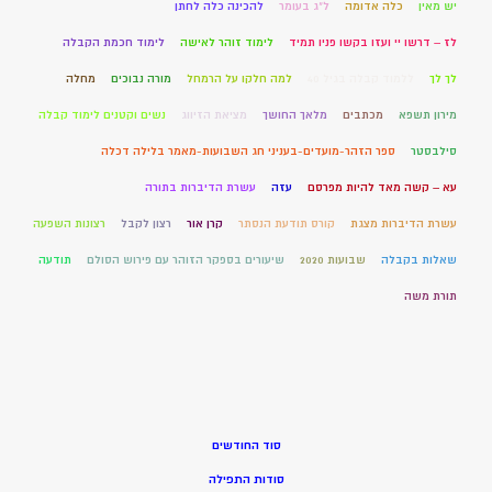
יש מאין
כלה אדומה
ל"ג בעומר
להכינה כלה לחתן
לז – דרשו יי ועזו בקשו פניו תמיד
לימוד זוהר לאישה
לימוד חכמת הקבלה
לך לך
ללמוד קבלה בגיל 40
למה חלקו על הרמחל
מורה נבוכים
מחלה
מירון תשפא
מכתבים
מלאך החושך
מציאת הזיווג
נשים וקטנים לימוד קבלה
סילבסטר
ספר הזהר-מועדים-בעניני חג השבועות-מאמר בלילה דכלה
עא – קשה מאד להיות מפרסם
עזה
עשרת הדיברות בתורה
עשרת הדיברות מצגת
קורס תודעת הנסתר
קרן אור
רצון לקבל
רצונות השפעה
שאלות בקבלה
שבועות 2020
שיעורים בספקר הזוהר עם פירוש הסולם
תודעה
תורת משה
סוד החודשים
סודות התפילה