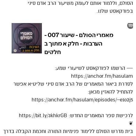
הסולם, וללמוד אותם לעומק משיעור הרב אדם סיני
בפודקאסט שלנו.
— הרשמו לפודקאסט לשיעורי שמע:
https://anchor.fm/hasulam
לסדרת ביאור המאמרים של הרב אדם סיני שליט״א אפשר
להתחיל להאזין מכאן:
https://anchor.fm/hasulam/episodes/–e1o2j5
לרכישת ספר המאמרים החדש: https://bit.ly/3khkrGB
❦
בית מדרש הסולם ללימוד פנימיות התורה וחכמת הקבלה בדרך