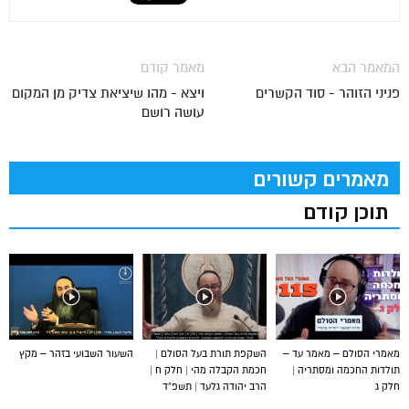
המאמר הבא
מאמר קודם
פניני הזוהר - סוד הקשרים
ויצא - מהו שיציאת צדיק מן המקום
עושה רושם
מאמרים קשורים
תוכן קודם
מאמרי הסולם – מאמר עד –
השקפת תורת בעל הסולם |
השעור השבועי בזהר – מקץ
תולדות החכמה ומסתריה |
חכמת הקבלה מהי | חלק ח |
חלק ג
הרב יהודה גלעד | תשפ”ד