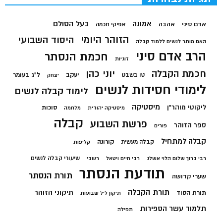
בעל הסולם
אמונה
אדם סיני
אהבה
אפיקי חכמה
הזוהר היומי
היסוד השבועי
האם מותר לנשים ללמוד קבלה
הרב אדם סיני
חכמת הנסתר
זוגיות
חכמת הקבלה
יוני כהן
יעקב
ל"ג בעומר
טו בשבט
יצחק
לימודי חסידות לנשים
לימוד קבלה לנשים
מיסטיקה
ליקוטי מוהר"ן
סוכות
מיסטיקה יהודית
מלחמה
קבלה
פרשת השבוע
ספר הזוהר
פורים
קבלה למתחיל
קורונה
קבלה מעשית
קליפות
שיעורי קבלה לנשים
רבי ברוך שלום הלוי אשלג
רבי חיים ויטאל
רשבי
תודעת הנסתר
תורת הנסתר
שערי קדושה
תורת הקבלה
תיקוני הזוהר
תורת הסוד
תיקון ליל שבועות
תלמוד עשר הספירות
תפילה