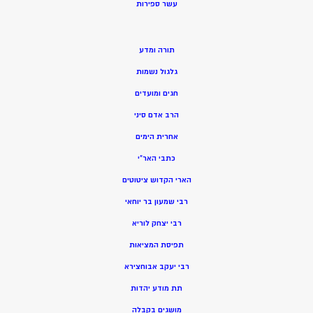
ע
שר ספירות
תורה ומדע
גלגול נשמות
חגים ומועדים
הרב אדם סיני
אחרית הימים
כתבי האר”י
הארי הקדוש ציטוטים
רבי שמעון בר יוחאי
רבי יצחק לוריא
תפיסת המציאות
רבי יעקב אבוחצירא
תת מודע יהדות
מושגים בקבלה