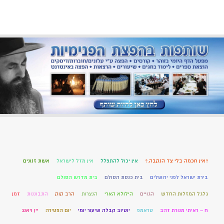
?אין חכמה בלי צד הנקבה.?
אין יכול להתפלל
אין מזל לישראל
אשת זנונים
בירת ישראל לפני ירושלים
בית כנסת הסולם
בית מדרש הסולם
גלגל המזלות החדש
הגויים
הילולא הארי
הנצרות
הרב קוק
התבוננות
זמן
ח – ראיתי מנורת זהב
טראמפ
יוטיוב קבלה שיעור יומי
יום הפטירה
יין ויאנג