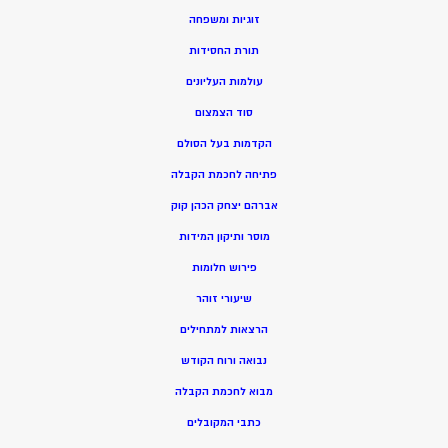
זוגיות ומשפחה
תורת החסידות
עולמות העליונים
סוד הצמצום
הקדמות בעל הסולם
פתיחה לחכמת הקבלה
אברהם יצחק הכהן קוק
מוסר ותיקון המידות
פירוש חלומות
שיעורי זוהר
הרצאות למתחילים
נבואה ורוח הקודש
מ
בוא לחכמת הקבלה
כתבי המקובלים