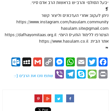
״בעל הסולם״ והרב״ש בראשות הרב אדם סיני.
❡
ניתן לעקוב אחרי העדכונים וליצור קשר
https://www.instagram.com/hasulam.community
hasulam.site@gmail.com
הצטרפו ללימוד התע״ס היומי: https://dafhayomitaas.org.il
אתר הבית: https://www.hasulam.co.il
❧
ok.com
MySpace
Gmail
Copy
Messenger
WhatsApp
Email
Twitter
Facebook
Link
Viber
Telegram
Skype
Message
Print
שתפו וזכו את הרבים (-: