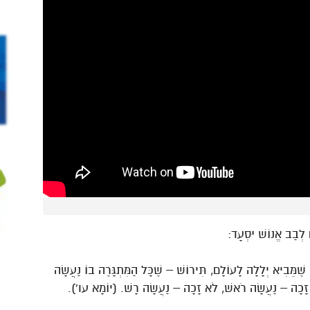
ֶם לְבַב אֱנוֹשׁ יִסְעָד:
ם שֶׁמֵּבִיא יְלָלָה לָעוֹלָם, תִּירוֹשׁ – שֶׁכָּל הַמִּתְגָּרֶה בוֹ נַעֲשָׂה
ׁ, זָכָה – נַעֲשָׂה רֹאשׁ, לֹא זָכָה – נַעֲשָׂה רָשׁ. (יוֹמָא עו’).