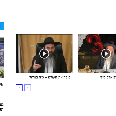
ה
ב אדם סיני
יום בריאת העולם – כ”ה באלול
אי
מג
הק