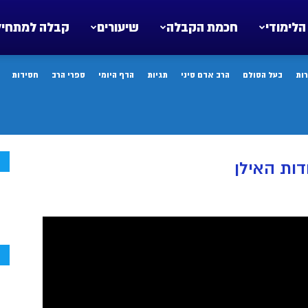
הלימודי
חכמת הקבלה
שיעורים
קבלה למתחיל
ות
בעל הסולם
הרב אדם סיני
תגיות
הדף היומי
ספרי הרב
חסידות
ח
דות האילן
ח