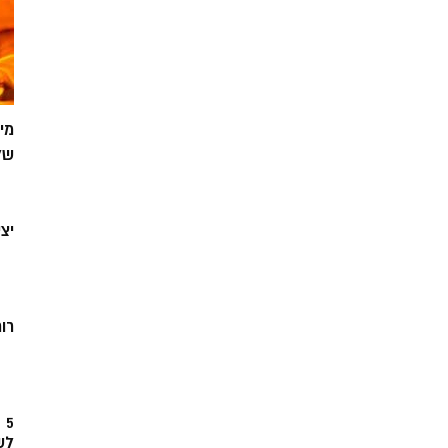
מי
של
יצ
רוח
5
לש