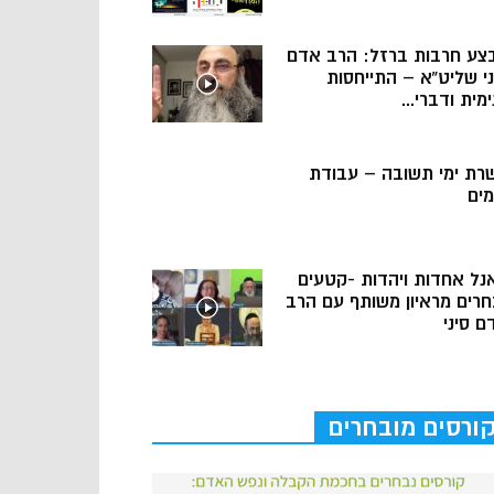
צע חרבות ברזל: הרב אדם
ני שליט”א – התייחסות
מית ודברי...
רת ימי תשובה – עבודת
מים
נל אחדות ויהדות -קטעים
חרים מראיון משותף עם הרב
ם סיני
ורסים מובחרים