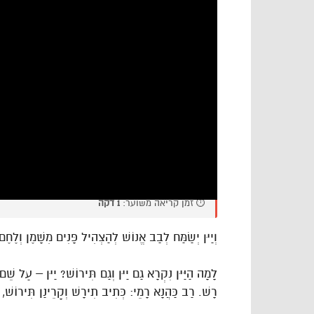
⏱️ זמן קריאה משוער:
1 דקה
וְיַיִן יְשַׂמַּח לְבַב אֱנוֹשׁ לְהַצְהִיל פָּנִים מִשָּׁמֶן וְלֶח
לָמָה הַיַּיִן נִקְרָא גַם יַיִן וְגַם תִּירוֹשׁ? יַיִן – עַל שֵׁ
רָשׁ. רַב כַּהֲנָא רָמֵי: כְּתִיב תִירָשׁ וְקָרֵינַן תִּירוֹש