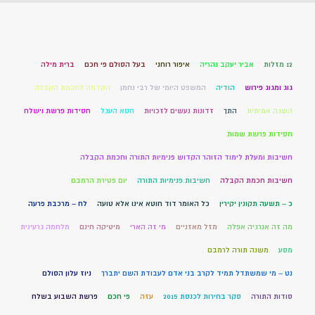
12 מזלות
אביר יעקב נהריה
איפור רוחני
בעל הסולם פי חכם
ברית מילה
גוג ומגוג פירוש
הודיה
המשפט היומי של רבי נחמן
הקדמה לחכמת הקבלה
השגה אמיתית
התך
זדונות נעשים לזכויות
חטא העגל
חסידות פרשת וישלח
חסידות פרשת שמות
חשיבות ומעלת לימוד הזוהר הקדוש פנימיות התורה וחכמת הקבלה
חשיבות חכמת הקבלה
חשיבות פנימיות התורה
יום פטירת הרמבם
כ – תשעה תקונין יקירין
כל האומר דוד חוטא אינו אלא טועה
לח – מרכבת פרעה
מה זה אנרגיה אפלה
מזל מאזניים
מי זה הארי
מיטיקה חינם
מלחמה גרעינית
מסע
משנה תורה לרמבם
נט – מי שמשתדל תמיד לקרב בני אדם לעבודת השם יתברך
ניוז עלון הסולם
סודות התורה
סקר בחירות לכנסת 2015
עזה
פי חכם
פרשת השבוע בשלח