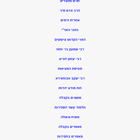
חגים ומועדים
הרב אדם סיני
אחרית הימים
כתבי האר”י
הארי הקדוש ציטוטים
רבי שמעון בר יוחאי
רבי יצחק לוריא
תפיסת המציאות
רבי יעקב אבוחצירא
תת מודע יהדות
מושגים בקבלה
תלמוד עשר הספירות
משיח וגאולה
מאמרים בקבלה
מאמרים בחסידות