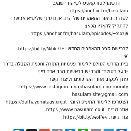
— הרשמו לפודקאסט לשיעורי שמע:
https://anchor.fm/hasulam
לסדרת ביאור המאמרים של הרב אדם סיני שליט״א אפשר
להתחיל להאזין מכאן:
https://anchor.fm/hasulam/episodes/–e1o2j5
לרכישת ספר המאמרים החדש: https://bit.ly/3khkrGB
❦
בית מדרש הסולם ללימוד פנימיות התורה וחכמת הקבלה בדרך
״בעל הסולם״ והרב״ש בראשות הרב אדם סיני.
ניתן לעקוב אחרי העדכונים וליצור קשר
https://www.instagram.com/hasulam.community
hasulam.site@gmail.com
הצטרפו ללימוד התע״ס היומי: https://dafhayomitaas.org.il
אתר הבית: https://www.hasulam.co.il
צור קשר: https://bit.ly/34offe4