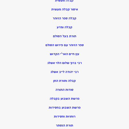
קבלה מעשית
איסור קבלה מעשית
קבלה ספר הזוהר
קבלה ומדע
תורת בעל הסולם
ספר הזוהר עם פירוש הסולם
עץ חיים האר”י הקדוש
רבי ברוך שלום הלוי אשלג
רבי יהודה לייב אשלג
קבלה ותורת החן
סודות התורה
פרשת השבוע בקבלה
פרשת השבוע בחסידות
רוחניות וחסידות
תורת הנסתר