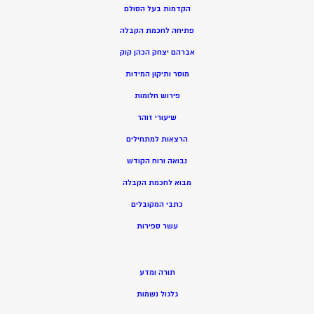
הקדמות בעל הסולם
פתיחה לחכמת הקבלה
אברהם יצחק הכהן קוק
מוסר ותיקון המידות
פירוש חלומות
שיעורי זוהר
הרצאות למתחילים
נבואה ורוח הקודש
מ
בוא לחכמת הקבלה
כתבי המקובלים
ע
שר ספירות
תורה ומדע
גלגול נשמות