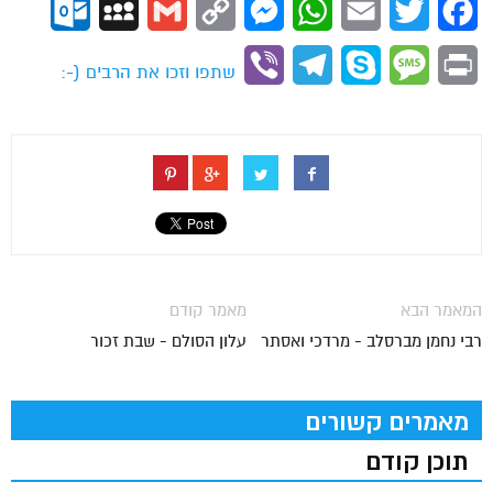
ok.com
MySpace
Gmail
Copy
Messenger
WhatsApp
Email
Twitter
Facebook
Link
Viber
Telegram
Skype
Message
Print
שתפו וזכו את הרבים (-:
המאמר הבא
מאמר קודם
רבי נחמן מברסלב - מרדכי ואסתר
עלון הסולם - שבת זכור
מאמרים קשורים
תוכן קודם