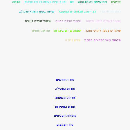
צדיקים
צום עשרה בטבת 2018
צח – נתן בו עיניו ונעשה גל של עצמות
קבחה
ראש חודש אדר
רבי יעקב אבוחצירא המקובל
שיעור בספר התניא פרק לב
שיעור לצפייה תיקוני הזוהר
שיעורי קבלה בחינם
שיעורי קבלה לנשים
שיעורים בספר ליקוטי מוהרן
שמות שדים ביהדות
תודעה רוחנית
תלמוד עשר הספירות חלק ז
תניא פרק ה
סוד החודשים
סודות התפילה
זוגיות ומשפחה
תורת החסידות
עולמות העליונים
סוד הצמצום