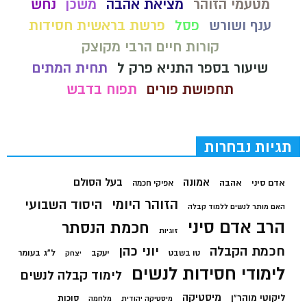
מטעמי הזוהר
מציאת אהבה
משכן
נחש
ענף ושורש
פסל
פרשת בראשית חסידות
קורות חיים הרבי מקוצק
שיעור בספר התניא פרק ל
תחית המתים
תחפושת פורים
תפוח בדבש
תגיות נבחרות
בעל הסולם
אמונה
אדם סיני
אהבה
אפיקי חכמה
הזוהר היומי
היסוד השבועי
האם מותר לנשים ללמוד קבלה
הרב אדם סיני
חכמת הנסתר
זוגיות
חכמת הקבלה
יוני כהן
יעקב
ל"ג בעומר
טו בשבט
יצחק
לימודי חסידות לנשים
לימוד קבלה לנשים
מיסטיקה
ליקוטי מוהר"ן
סוכות
מיסטיקה יהודית
מלחמה