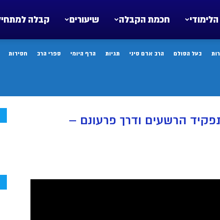
הלימודי
חכמת הקבלה
שיעורים
קבלה למתחיל
ות
בעל הסולם
הרב אדם סיני
תגיות
הדף היומי
ספרי הרב
חסידות
ח
הסולם – שיעור 019 – תפקיד הרשעים ודרך פרעונם –
ח