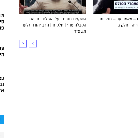
מב
 – מאמר עד – תולדות
השקפת תורת בעל הסולם | חכמת
סי
ה | חלק ג
הקבלה מהי | חלק ח | הרב יהודה גלעד |
פני
תשפ”ד
עש
הי
פא
נב
אד
ק