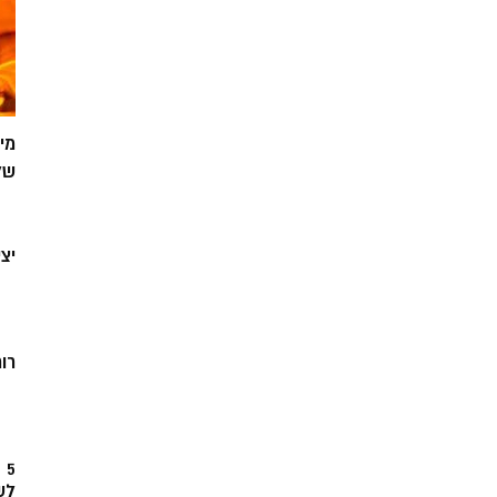
מי
של
יצ
רוח
5
לש