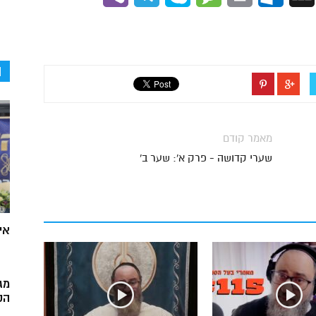
ה
מאמר קודם
שערי קדושה - פרק א': שער ב'
אי
מג
הק