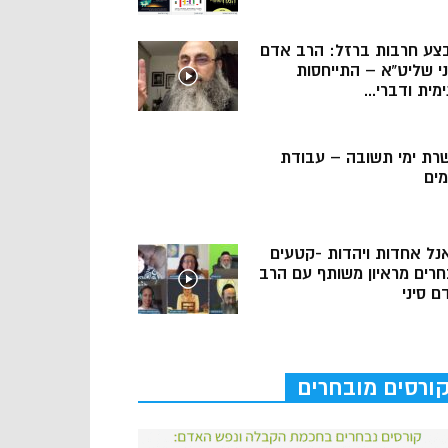
צע חרבות ברזל: הרב אדם
ני שליט”א – התייחסות
מית ודברי...
רת ימי תשובה – עבודת
מים
נל אחדות ויהדות -קטעים
חרים מראיון משותף עם הרב
ם סיני
ורסים מובחרים