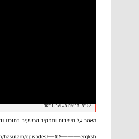
⏱️ זמן קריאה משוער:
1 דקה
מאמר על חשיבות ותפקיד הרשעים בתוכנו ובע
r.fm/hasulam/episodes/—019———erqksh