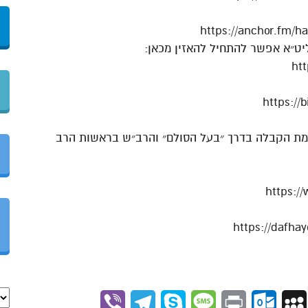
יט״א אפשר להתחיל להאזין מכאן:
htt
כמת הקבלה בדרך ״בעל הסולם״ והרב״ש בראשות הרב
https:/
Viber
Telegram
Skype
Message
Outlook.com
Print
MySpace
Gmai