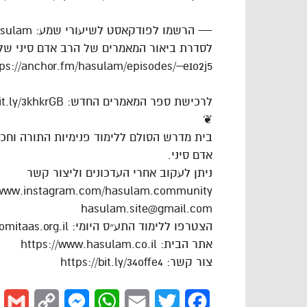
— הרשמו לפודקאסט לשיעורי שמע: https://anchor.fm/hasulam
לסדרת ביאור המאמרים של הרב אדם סיני של
ps://anchor.fm/hasulam/episodes/–e1o2j5
לרכישת ספר המאמרים החדש: https://bit.ly/3khkrGB
❦
בית מדרש הסולם ללימוד פנימיות התורה וח
אדם סיני.
ניתן לעקוב אחרי העדכונים וליצור קשר
/www.instagram.com/hasulam.community
hasulam.site@gmail.com
הצטרפו ללימוד התע״ס היומי: https://dafhayomitaas.org.il
אתר הבית: https://www.hasulam.co.il
צור קשר: https://bit.ly/34offe4
l
Copy
Messenger
WhatsApp
Email
Twitter
Facebook