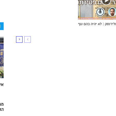
יז’נסק | לא יהיה בהם נגף
ה
אי
מג
הק