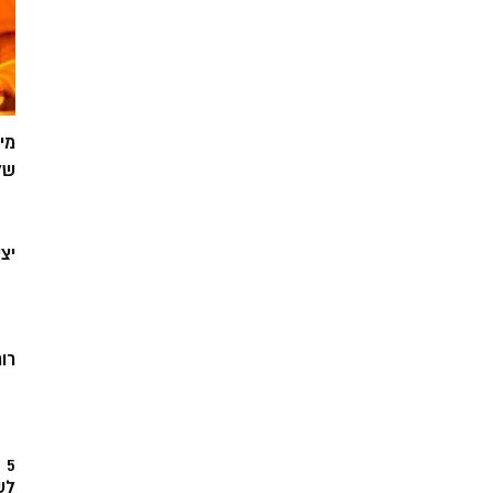
מי
של
יצ
רוח
5
לש