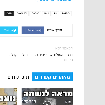
רוחניות
צל
נצח
גשמיות
בר מצווה
תגים
שתף אותנו
Twitter
Facebook
המאמר הבא
דרגות הסולם: 4. כי יהיה נערה בתולה | קבלה -
חסידות
מאמרים קשורים
תוכן קודם