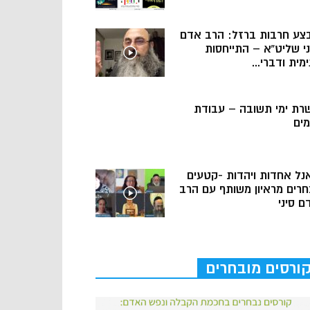
צע חרבות ברזל: הרב אדם
ני שליט”א – התייחסות
מית ודברי...
רת ימי תשובה – עבודת
מים
נל אחדות ויהדות -קטעים
חרים מראיון משותף עם הרב
ם סיני
ורסים מובחרים