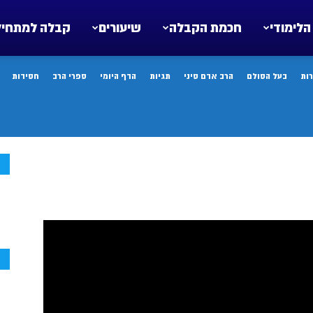
הלימודי
חכמת הקבלה
שיעורים
קבלה למתחיל
ות
בעל הסולם
הרב אדם סיני
תגיות
הדף היומי
ספרי הרב
חסידות
ח
ח