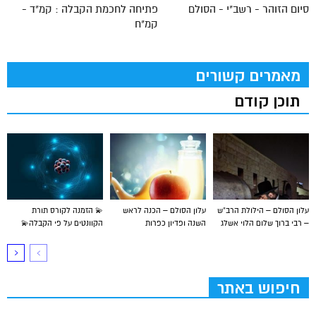
סיום הזוהר - רשב"י - הסולם
פתיחה לחכמת הקבלה : קמ"ד -
קמ"ח
מאמרים קשורים
תוכן קודם
עלון הסולם – הילולת הרב”ש
עלון הסולם – הכנה לראש
💫 הזמנה לקורס תורת
– רבי ברוך שלום הלוי אשלג
השנה ופדיון כפרות
הקוונטים על פי הקבלה💫
חיפוש באתר