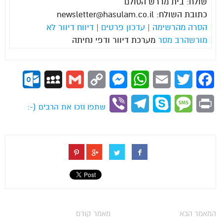
שולח: בית מדרש הסולם
כתובת השולח:
newsletter@hasulam.co.il
הסרה מהרשימה
|
עדכון פרטים
|
דיווח דיוור לא
מורשה
רב מסר
מערכת דיוור ודפי נחיתה
ok.com
MySpace
Gmail
Copy
Messenger
WhatsApp
Email
Twitter
Facebook
Link
Viber
Telegram
Skype
Message
Print
שתפו וזכו את הרבים (-:
המאמר הבא
מאמר קודם