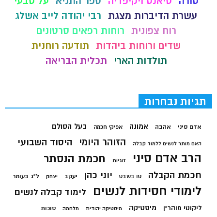
סורה
סיאנס ויקיפדיה
ספר התניא
על טבעי
עשרת הדיברות מצגת
רבי יהודה לייב אשלג
רוח צפונית
רוחות רפאים סרטונים
שדים ורוחות ביהדות
תודעה רוחנית
תולדות הארי
תכלית הבריאה
תגיות נבחרות
בעל הסולם
אמונה
אדם סיני
אהבה
אפיקי חכמה
הזוהר היומי
היסוד השבועי
האם מותר לנשים ללמוד קבלה
הרב אדם סיני
חכמת הנסתר
זוגיות
חכמת הקבלה
יוני כהן
יעקב
ל"ג בעומר
טו בשבט
יצחק
לימודי חסידות לנשים
לימוד קבלה לנשים
מיסטיקה
ליקוטי מוהר"ן
סוכות
מיסטיקה יהודית
מלחמה