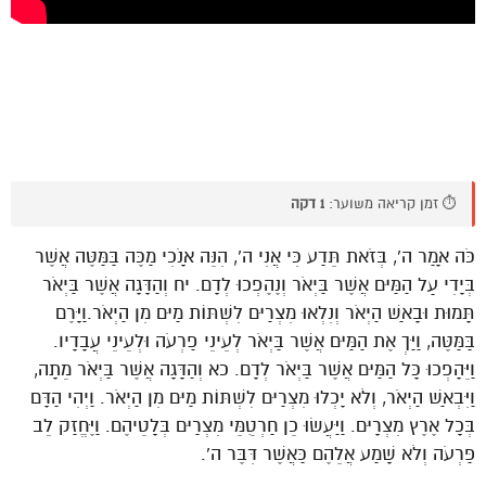
⏱️ זמן קריאה משוער:
1 דקה
כֹּה אָמַר ה’, בְּזֹאת תֵּדַע כִּי אֲנִי ה’, הִנֵּה אָנֹכִי מַכֶּה בַּמַּטֶּה אֲשֶׁר
בְּיָדִי עַל הַמַּיִם אֲשֶׁר בַּיְאֹר וְנֶהֶפְכוּ לְדָם. יח וְהַדָּגָה אֲשֶׁר בַּיְאֹר
תָּמוּת וּבָאַשׁ הַיְאֹר וְנִלְאוּ מִצְרַיִם לִשְׁתּוֹת מַיִם מִן הַיְאֹר.וַיָּרֶם
בַּמַּטֶּה, וַיַּךְ אֶת הַמַּיִם אֲשֶׁר בַּיְאֹר לְעֵינֵי פַרְעֹה וּלְעֵינֵי עֲבָדָיו.
וַיֵּהָפְכוּ כָּל הַמַּיִם אֲשֶׁר בַּיְאֹר לְדָם. כא וְהַדָּגָה אֲשֶׁר בַּיְאֹר מֵתָה,
וַיִּבְאַשׁ הַיְאֹר, וְלֹא יָכְלוּ מִצְרַיִם לִשְׁתּוֹת מַיִם מִן הַיְאֹר. וַיְהִי הַדָּם
בְּכָל אֶרֶץ מִצְרָיִם. וַיַּעֲשׂוּ כֵן חַרְטֻמֵּי מִצְרַיִם בְּלָטֵיהֶם. וַיֶּחֱזַק לֵב
פַּרְעֹה וְלֹא שָׁמַע אֲלֵהֶם כַּאֲשֶׁר דִּבֶּר ה’.