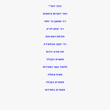
כתבי האר”י
הארי הקדוש ציטוטים
רבי שמעון בר יוחאי
רבי יצחק לוריא
תפיסת המציאות
רבי יעקב אבוחצירא
תת מודע יהדות
מושגים בקבלה
תלמוד עשר הספירות
משיח וגאולה
מאמרים בקבלה
מאמרים בחסידות