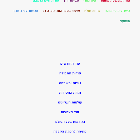
צורה מופשטת מחומר
ציון הארי
קביעת דרך
קורות חיים הרמבם
קיצר ליקוטי מוהרן
שיחת חולין
שיעור בספר התניא פרק נב
תקשור לפי הזוהר
תשוקה
סוד החודשים
סודות התפילה
זוגיות ומשפחה
תורת החסידות
עולמות העליונים
סוד הצמצום
הקדמות בעל הסולם
פתיחה לחכמת הקבלה