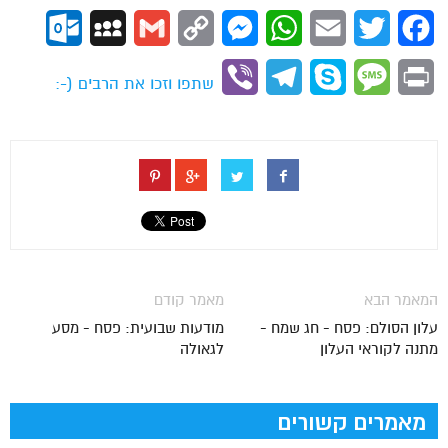
ok.com
MySpace
Gmail
Copy
Messenger
WhatsApp
Email
Twitter
Facebook
Link
Viber
Telegram
Skype
Message
Print
שתפו וזכו את הרבים (-:
המאמר הבא
מאמר קודם
עלון הסולם: פסח - חג שמח -
מודעות שבועית: פסח - מסע
מתנה לקוראי העלון
לגאולה
מאמרים קשורים