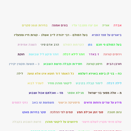
אבדה
אוריה
אם יצרו מתגבר עליו
בונים אמונה
בחירות 2015 סקרים
ביאורים על ספר התניא
בעל הסולם - רבי יהודה לייב אשלג - קורות חייו ומפעליו
בעל הסולם פי חכם
גפן
הקדמות הסולם
הרב אדם סיני
השגה אמיתית
וירוסים קורונה
ז באדר
זוהר לילא דכלה
זוהר תיקון ליל שבועות
חוקת
חורבן הבית
חיסון קורונה
חסידות וקבלה פרשת השבוע
כ – תשעה תקונין יקירין
כח – בני לן ביתא באוירא דעלמא
כל האומר דוד חוטא אינו אלא טועה
לילה
לילה דכלה
לימוד קבלה בקיבוץ
ליקוטי מוהרן מחיר
לעתיד לבוא
מ – אלה מסעי בני ישראל
מגילת אסתר
מז – ואכלתם אכול ושבוע
מידע על שדים ורוחות פראים
מיסטיקה וכישוף
משמעות טו באב
נזקי הסמים
נרות חנוכה
סוף זמן אכילת חמץ
סמים לפי ההלכה
סקר בחירות מאקו
עולם פנימי מקרין לעולם חיצוני
פירושים על ליקוטי מוהרן
פרשת השבוע בקבלה