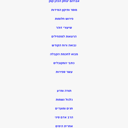
אברהם יצחק הכהן קוק
מוסר ותיקון המידות
פירוש חלומות
שיעורי זוהר
הרצאות למתחילים
נבואה ורוח הקודש
מ
בוא לחכמת הקבלה
כתבי המקובלים
ע
שר ספירות
תורה ומדע
גלגול נשמות
חגים ומועדים
הרב אדם סיני
אחרית הימים