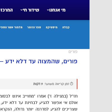
מי אנחנו
שידור חי
המרכז 
קבלה
מיסטיקה
ספר הזוהר
תלמוד עשר הספיר
פורים
פורים, שהמצוה עד דלא ידע –
⏱️ זמן קריאה משוער:
9 דקות
חז”ל (במגילה ז’) אמרו “מחוייב אינש לבסומ
אולם אי אפשר להגיע לבחינת עד דלא ידע,
שצריכים להגיע למדרגה יותר גדולה, הנקראת