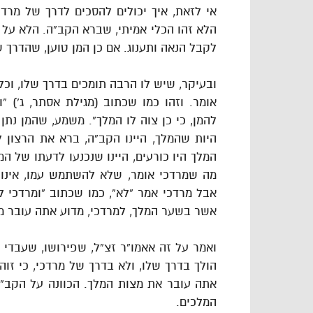
אי לזאת, איך יכולים להסכים לדרך של מרד
הלא זהו הכלי אמיתי, שברא הקב”ה. הלא על ז
לקבל הנאה ותענוג. אם כן המן טוען, שהדרך 
ובעיקר, שיש לו הרבה תומכים בדרך שלו, וכל
אומר. וזהו כמו שכתוב (מגילת אסתר, ג’) 
להמן, כי כן צוה לו המלך”. משמע, שהמן נתן 
היות שהמלך, היינו הקב”ה, ברא את הרצון ל
המלך היו כורעים, היינו שנכנעו לדעתו של ה
מה שמרדכי אומר, שלא להשתמש עמו, אינו 
אבל מרדכי אמר “לא”, כמו שכתוב “ומרדכי לא
אשר בשער המלך, למרדכי, מדוע אתה עובר מ
ואמר על זה אאמו”ר זצ”ל, שפירושו, שעבדי ה
הולך בדרך שלו, ולא בדרך של מרדכי, כי זוה
אתה עובר את מצות המלך. הכוונה על הקב”ה, 
המלכים.