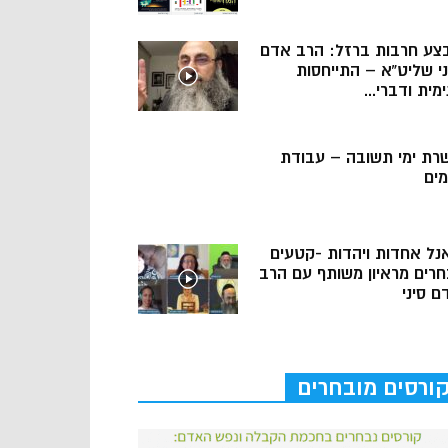
צע חרבות ברזל: הרב אדם
ני שליט”א – התייחסות
מית ודברי...
רת ימי תשובה – עבודת
מים
נל אחדות ויהדות -קטעים
חרים מראיון משותף עם הרב
ם סיני
ורסים מובחרים