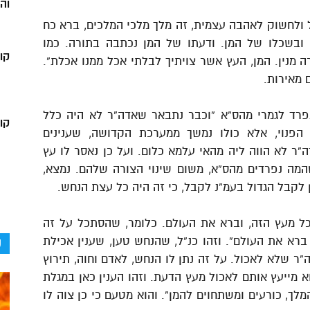
וה
 ולחשוק לאהבה עצמית, זה מלך מלכי המלכים, ברא כח
 ובשכלו של המן. ודעתו של המן נכתבה בתורה. כמו
קו
ה מנין. המן, העץ אשר צויתיך לבלתי אכל ממנו אכלת”.
 מאירות.
נפרד לגמרי מהס”א “וכבר נתבאר שאדה”ר לא היה כלל
קור
הפנוי, אלא כולו נמשך ממערכת הקדושה, שענינים
”ר לא הווה ליה מהאי עלמא כלום. ועל כן נאסר לו עץ
מה נפרדים מהס”א, משום שינוי הצורה שלהם. נמצא,
 לקבל הגדול בעמ”נ לקבל, כי זה היה כל עצת הנחש.
 מעץ הזה, וברא את העולם. כלומר, שהסתכל על זה
ק
רא את העולם”. וזהו כנ”ל, שהנחש טען, שענין אכילת
”ר שלא לאכול. על זה נתן לו הנחש, לאדם וחוה, תירוץ
א מייעץ אותם לאכול מעץ הדעת. וזהו הענין כאן במגלת
ך, כורעים ומשתחוים להמן”. והוא מטעם כי כן צוה לו