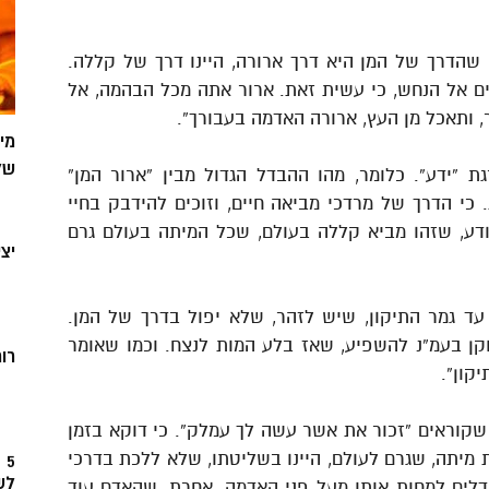
, שהדרך של המן היא דרך ארורה, היינו דרך של קללה.
קים אל הנחש, כי עשית זאת. ארור אתה מכל הבהמה, אל
 ותאכל מן העץ, ארורה האדמה בעבורך”.
מי
של
ת “ידע”. כלומר, מהו ההבדל הגדול מבין “ארור המן”
 כי הדרך של מרדכי מביאה חיים, וזוכים להידבק בחיי
ודע, שזהו מביא קללה בעולם, שכל המיתה בעולם גרם
יצ
ג עד גמר התיקון, שיש לזהר, שלא יפול בדרך של המן.
וקן בעמ”נ להשפיע, שאז בלע המות לנצח. וכמו שאומר
רוח
קון”.
 שקוראים “זכור את אשר עשה לך עמלק”. כי דוקא בזמן
 מיתה, שגרם לעולם, היינו בשליטתו, שלא ללכת בדרכי
5
לש
דלים למחות אותו מעל פני האדמה. אחרת, שהאדם עוד