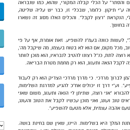
ום והסתר” על הכלי קבלה המקורי, שהוא, כמו שנבראה
ע”י תיקון. כלומר, שבכלי זו, כבר יש עליה שליטה,
, הנקראת “רצון לקבל”. והכלים האלו מסוג זה נשארו
ה בחושך.
”, לעשות כוונה בעמ”נ להשפיע. זאת אומרת, אף על פי
ב, מכל מקום, אם הוא לא בטוח בעצמו, מה שיקבל מה’,
וצה לתת, כנ”ל רצונו להטיב לנבראיו, הוא מוכן לוותר
ה לקבל הנאה ותענוג, הוא רק מחמת מטרת הבריאה.
מן לברוך מרדכי. כי מדרך מרדכי הצדיק הוא רק לעבוד
”. וע”י דרך זו יכולים אח”כ להגיע למדרגת השלימות,
הבורא “אני רוצה, שתיתן לי הנאה ותענוג, משום שאני
 טוב ועונג, ואני מוכן עכשיו לקבל את הטוב והעונג,
מטעם אהבה עצמית, אלא מטעם להשפיע”.
נת המלך היא בשלימות. היינו, שאין שם בחינת בושה.