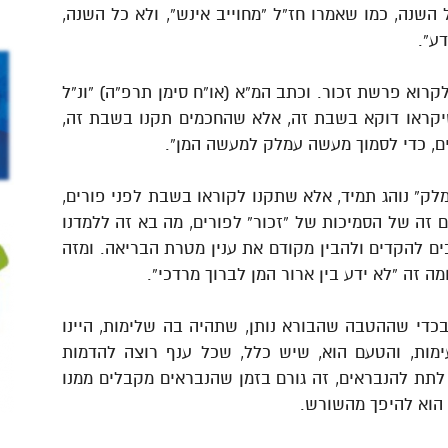
ל השנה, כמו שאמרו חז”ל “מחוייב אינש”, ולא כל השנה,
דע”.
קרוא פרשת זכור. וכתב המ”א (או”ח סימן תרפ”ה) “ונ”ל
שיקראו דוקא בשבת זה, אלא שהחכמים תקנו בשבת זה,
ים, כדי לסמוך מעשה עמלק למעשה המן”.
לק” נוהג תמיד, אלא שתקנו לקוראו בשבת לפני פורים,
זה של הסמיכות של “זכור” לפורים, מה בא זה ללמדנו
כים להקדים ולהבין מקודם את ענין מטרת הבריאה. ומזה
מה זה “לא ידע בין ארור המן לברוך מרדכי”.
בכדי שההטבה שהבורא נותן, שתהיה בה שלימות, היינו
מות, והטעם הוא, שיש כלל, שכל ענף רוצה להדמות
לתת להנבראים, זה גורם בזמן שהנבראים מקבלים ממנו
 הוא להיפך מהשורש.