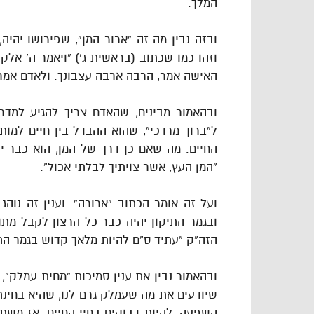
המלך.
ובזה נבין מה זה “ארור המן”, שפירושו יהיה
וזהו כמו שכתוב (בראשית ג’) “ויאמר ה’ אל
האישה אמר, הרבה ארבה עצבונך. ולאדם אמר,
ובהאמור מבינים, שהאדם צריך להגיע למדרג
ל”ברוך מרדכי”, שהוא ההבדל בין חיים למות.
החיים. מה שאם כן דרך של המן, הוא כבר י
“המן העץ, אשר צויתיך לבלתי אכול”.
ועל זה אומר הכתוב “ארורה”. וענין זה נוה
ובגמר התיקון יהיה כבר כל הרצון לקבל מת
הזה”ק “עתיד ס”ם להיות מלאך קדוש בגמר התי
ובהאמור נבין את ענין סמיכות “מחית עמלק”,
שיודעים את מה שעמלק גרם לנו, שהיא בחינת
השפעה, להיות דבוקים בחיי החיים, אז משת