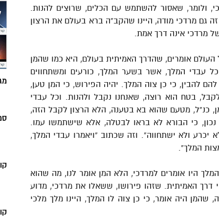
כי, ולומר, שאסור להשתמש עם הכלים, שרוצים להנות.
ה גם מרדכי מודה, היינו שהקב”ה ברא בעולם את הרצון
של מרדכי אינה דרך אמת.
 העולם אומרים, שהדרך האמיתית בעולם, היא כמו שהמן
“וכל עבדי המלך, אשר בשער המלך, כורעים ומשתחווים
מג
להם להבין, כי כן צוה המלך. יהיה הפירוש, כי המן טען,
קבל, בטח הוא רוצה, שאנחנו נקבל ולהנות. וכל עבדי
מן, כנ”ל, מטעם שהוא בא בטענה, הלא הרצון לקבל הזה,
סמ
נכון, כי הבורא לא בראו לבטלה, אלא שישתמשו עמו.
 יכרע ולא ישתחווה”. וזה שכתוב “ויאמרו עבדי המלך,
צות המלך”.
קו
מלך היו אומרים למרדכי, הלא המן אומר לנו, מה שהוא
י דרך האמיתית. שזהו פירושו, ששאלו את מרדכי, מדוע
שהמן היה אומר, כי כן צוה לו המלך, היינו מלך מלכי
קו