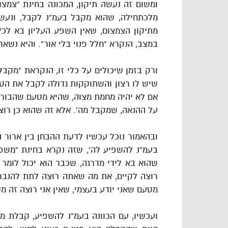
ומשום זה נעשה תיקון, המכונה בחינת “צמצ
מלכתחילה, שהוא מקבל בעמ”נ לקבל, ונעשה 
מתיקון הצמצום, שאין השפע העליון בא לכלי
במצב, הנקרא “חלל פנוי בלי אור”. והיא נשאר
ורק בזמן שיכולים על כלי זו, הנקראת “מקבל
שיש לו רצון והשתוקקות גדולה לקבל את הטו
אם לא יהיה מחמת מצוה, שהיא מטעם שהבורא ר
על ההנאה, שמקבל מה’. אלא זה שהוא כן רוצ
ובהאמור נוכל עכשיו לדעת ההבחן בין ארור ה
בעמ”נ להשפיע לה’, שזה נקרא בחינת “משפיע
שהוא בא לידי מדרגה, שכבר הוא יכול לומר ל
רוצה לקיים, את מה שאתה רוצה לתת להנבראים
מטעם שאני יודע בעצמי, שאין אני רוצה זה 
ועכשיו, עם הכוונה בעמ”נ להשפיע, קבלת מת