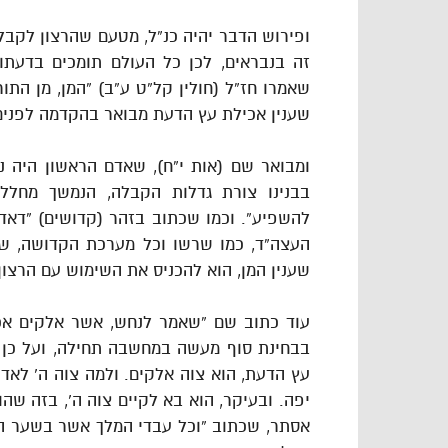
ופירוש הדבר יהיה כנ”ל, מטעם שהרצון לקבל
זה בנבראים, לכן כל העולם תומכים בדעתו
שאמרו חז”ל (חולין קל”ט ע”ב) “המן, מן התור
שענין אכילת עץ הדעת מבואר בהקדמה לפנים
ומבואר שם (אות י”ח), שאדם הראשון היה 
בבנינו צורת גדלות הקבלה, הנמשך מחלל 
להשפיע”. וכמו שכתוב בזהר (קדושים) “דאדה
העצה”ד, כמו שרשו וכל מערכת הקדושה, שה
שענין המן, הוא להכניס את השימוש עם הרצון
עוד כתוב שם “שאמר לנחש, אשר אלקים אכל
בבחינת סוף מעשה במחשבה תחילה, ועל כן ב
עץ הדעת, הוא צוה אלקים. ולמה צוה ה’ לאדה
יפה. ובעיקר, הוא בא לקיים צוה ה’, בזה שהו
אסתר, שכתוב “וכל עבדי המלך אשר בשער המל