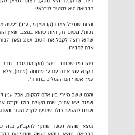
היות שהקבלה היא מטעם רצונו לסייע להב
הבריאה היא להטיב לנבראיו.
והיות שחז”ל אמרו (קדושין מ’, ע”ב) “עשה 
זכות”, משום זה, היות שהוא במצב, שאין הו
שהוא רוצה לקבל את הטוב ועונג מאת הבורא,
אדם לחבירו.
וזהו כמו שכתוב בזהר (הקדמת ספר הזהר דף
תקרא עמי אתה עם ע’ פתוחה (פתח), אלא עמ
עמי. אשרי הם העמלים בתורה”.
והגם ששם מיירי בין אדם למקום, אבל ענין ד
שמזה יצא אח”כ, שגם העולם כולו יקבלו את
שגרם להעולם כולו, שיגיעו לקבל הטוב והעונ
נמצא, שהוא נעשה שותף להקב”ה, בזה שעל
הבריאה. נמצא, שהוא נעשה שותף עם הקב”ה