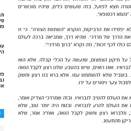
טרה תצא לפועל, בזה שעושים כלים, שיהיו מוכשרים
“נהמא דכסופא”.
מב
סי
פני
 יפסידו את הדביקות, הנקרא “השתוות הצורה”. כי זו
 את הדרך של מרדכי. שהיא דרך, שמביאה ברכה לעולם
ם כולו לכף זכות”, וזה נקרא “ברוך מרדכי”.
עש
הי
על תיקון הצמצום, שנעשה על הכלי קבלה. אלא הוא
בראיו. ואנו רואים, שיש בהטבע שלנו רצון לקבל הנאה
פא
ה. בשביל שלא להשתמש עמו. אלא ברא בנו רצון וחשק
נב
בול צער ויסורים על ידו.
אד
 את העולם להטיב לנבראיו. ובזה שמרדכי הצדיק אומר,
ת העולם להרע לנבראיו. ובטח היה יותר טוב, שלא
ק
, מלברוא רצון וחשק לקבל הנאה, ואח”כ אמר, שלא
יקן מהתענוג.