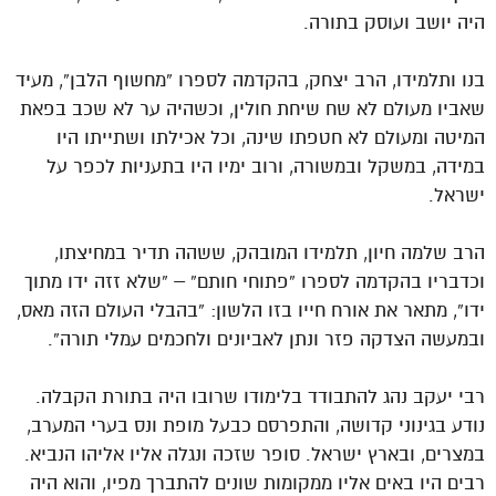
היה יושב ועוסק בתורה.
בנו ותלמידו, הרב יצחק, בהקדמה לספרו “מחשוף הלבן”, מעיד
שאביו מעולם לא שח שיחת חולין, וכשהיה ער לא שכב בפאת
המיטה ומעולם לא חטפתו שינה, וכל אכילתו ושתייתו היו
במידה, במשקל ובמשורה, ורוב ימיו היו בתעניות לכפר על
ישראל.
הרב שלמה חיון, תלמידו המובהק, ששהה תדיר במחיצתו,
וכדבריו בהקדמה לספרו “פתוחי חותם” – “שלא זזה ידו מתוך
ידו”, מתאר את אורח חייו בזו הלשון: “בהבלי העולם הזה מאס,
ובמעשה הצדקה פזר ונתן לאביונים ולחכמים עמלי תורה”.
רבי יעקב נהג להתבודד בלימודו שרובו היה בתורת הקבלה.
נודע בגינוני קדושה, והתפרסם כבעל מופת ונס בערי המערב,
במצרים, ובארץ ישראל. סופר שזכה ונגלה אליו אליהו הנביא.
רבים היו באים אליו ממקומות שונים להתברך מפיו, והוא היה