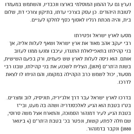
נערץ גם על ההמון המוסלמי בארצו ונכבדיו, והשתמש במעמדו
לטובת היהודים. כן עסק בצרכי עדתו, בתיקון צורכי דת, שלום
בית, והיה מכתת רגליו לאסוף כסף לחלקו לעניים.
מסעו לארץ ישראל ופטירתו
רבי יעקב אהב מאוד את ארץ ישראל ושאף לעלות אליה, אך
בני קהילתו בתאפילאלת התנגדו, עיכבו ומנעו ממנו לעזוב
אותם. הוא ניסה לעלות לארץ שש פעמים, ורק בפעם השישית,
בשנת ה’תר”ם (1879), הצליח לשכנע את בני קהילתו, שבנו רבי
מסעוד, יכול לשמש כרב הקהילה במקומו, והם הניחו לו לצאת
לדרכו.
בדרכו לארץ ישראל עבר דרך אלג’יריה, תוניסיה, לוב ומצרים.
בט”ו בטבת הוא הגיע לאלכסנדריה ושהה בה מעט, ובי”ז
בטבת הגיע לעיר דמנהור הסמוכה, והתארח אצל משה סרוסי,
שם חלה לפתע קשות, ונפטר בכ’ בטבת ה’תר”ם (4 בינואר
1880) ונקבר בדמנהור.