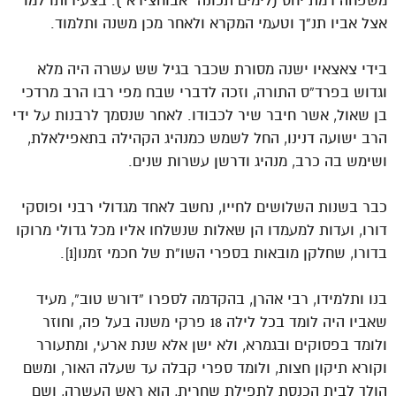
משפחה רמת יחס (לימים תכונה “אבוחצירא”). בצעירותו למד
אצל אביו תנ”ך וטעמי המקרא ולאחר מכן משנה ותלמוד.
בידי צאצאיו ישנה מסורת שכבר בגיל שש עשרה היה מלא
וגדוש בפרד”ס התורה, וזכה לדברי שבח מפי רבו הרב מרדכי
בן שאול, אשר חיבר שיר לכבודו. לאחר שנסמך לרבנות על ידי
הרב ישועה דנינו, החל לשמש כמנהיג הקהילה בתאפילאלת,
ושימש בה כרב, מנהיג ודרשן עשרות שנים.
כבר בשנות השלושים לחייו, נחשב לאחד מגדולי רבני ופוסקי
דורו, ועדות למעמדו הן שאלות שנשלחו אליו מכל גדולי מרוקו
בדורו, שחלקן מובאות בספרי השו”ת של חכמי זמנו[1].
בנו ותלמידו, רבי אהרן, בהקדמה לספרו “דורש טוב”, מעיד
שאביו היה לומד בכל לילה 18 פרקי משנה בעל פה, וחוזר
ולומד בפסוקים ובגמרא, ולא ישן אלא שנת ארעי, ומתעורר
וקורא תיקון חצות, ולומד ספרי קבלה עד שעלה האור, ומשם
הולך לבית הכנסת לתפילת שחרית, הוא ראש העשרה, ושם