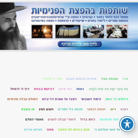
אדר
אובמה בוגד
אחדות הכוחות בטבע
אנכי ה אלוהיך
אֵת אֲשֶׁר יִשָּׂא אֶת שְׁמוֹ לַשָּׁוְא.
גאווה
גמר תיקון
דביקות בבורא
דרך ה' לרמחל
הילולת רבי נחמן
היסוד השבועי
הסבר על עשרת הדיברות
הסולם קבלה ופנימיות
ויקרא
זיווג
חחמת הנסתר
חכמה בלי חסדים
חשש חמץ
טו בשבט
יציאת חמה מנרתיקה
כיפת ברזל
לימודי קבלה לנשים
מאמרי הסלם
מח – על אשר מעלתם בי
מכת בכורות לפי הזוהר
מסעי
מציאת שידוך