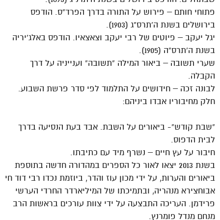
פתוחי חותם – פירוש על התורה בדרך הפרד”ס. הודפס
בירושלים בשנת ה’תרס”ג (1903).
יגל יעקב – פיוטים של רבי יעקב וצאצאיו. הודפס באלג’יריה
בשנת ה’תרס”ה (1905).
שערי תשובה – ביאור המילה “תשובה” וענייניה על דרך
הקבלה.
לבונה זכה – חידושים על התלמוד לפי סדר פרשת השבוע.
חלק מחיבוריו אבדו ביניהם:
“שבת קודש”- ביאורים על השבת. אבד בעת הנסיעה בדרך
לבית הדפוס.
חיבור על עץ חיים – נשרף מיד עם כתיבתו.
בשנת 2013 יצאו לאור כל הספרים במהדורה חדשה בתוספת
ביאורים והערות, על ידי מכון עוז והדר, ביוזמת נכדו רבי דוד חי
אבוחצירא מנהריה, ובתמיכתו של המיליארדר החרדי הערשי
פרידמן. העריכה התבצעה על ידי צוות עורכים בראשות הרב
מנחם מנדל פומרנץ.