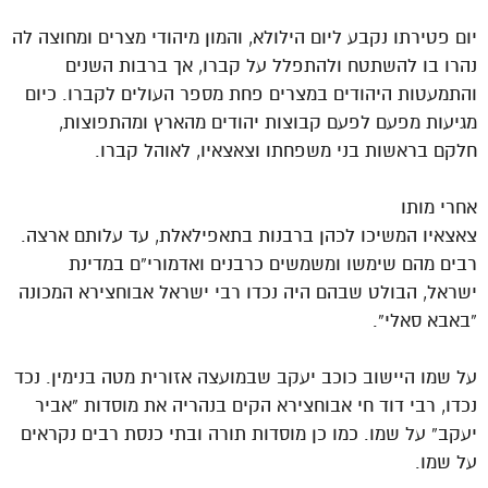
יום פטירתו נקבע ליום הילולא, והמון מיהודי מצרים ומחוצה לה
נהרו בו להשתטח ולהתפלל על קברו, אך ברבות השנים
והתמעטות היהודים במצרים פחת מספר העולים לקברו. כיום
מגיעות מפעם לפעם קבוצות יהודים מהארץ ומהתפוצות,
חלקם בראשות בני משפחתו וצאצאיו, לאוהל קברו.
אחרי מותו
צאצאיו המשיכו לכהן ברבנות בתאפילאלת, עד עלותם ארצה.
רבים מהם שימשו ומשמשים כרבנים ואדמורי”ם במדינת
ישראל, הבולט שבהם היה נכדו רבי ישראל אבוחצירא המכונה
“באבא סאלי”.
על שמו היישוב כוכב יעקב שבמועצה אזורית מטה בנימין. נכד
נכדו, רבי דוד חי אבוחצירא הקים בנהריה את מוסדות “אביר
יעקב” על שמו. כמו כן מוסדות תורה ובתי כנסת רבים נקראים
על שמו.