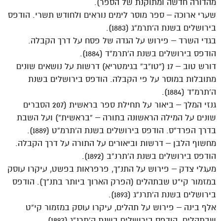
מהדורה חדשה ומתוקנת של הספר).
שערי ארוכה – ספר מוסר לימים נוראים ולחודש תשרי. הודפס
בירושלים בשנת ה’תרמ”ג (1883).
בגדי השרד – פירוש על הגדה של פסח על דרך הקבלה.
הודפס בירושלים בשנת ה’תרמ”ד (1884).
דורש טוב – 17 (“טו”ב” בגימטריא) דרשות על נושאים שונים
מתובלות במוסר על פי הקבלה. הודפס בירושלים בשנת
ה’תרמ”ד (1884).
גנזי המלך – ביאור על תחילת ספר בראשית (207 הסברים
שונים על המילה הראשונה בתורה – “בראשית”) ועל השבת
בדרך הפרד”ס. הודפס בירושלים בשנת ה’תרמ”ט (1889).
מחשוף הלבן – דרשות וביאורים על התורה על דרך הקבלה.
הודפס בירושלים בשנת ה’תרנ”ב (1892).
מעגלי צדק – פירוש על התנ”ך, פרפראות בפשט, עיקרו עוסק
במזמור קי”ט שבתהלים (הפרק הארוך ביותר בתנ”ך). הודפס
בירושלים בשנת ה’תרנ”ג (1893).
אלף בינה – פירוש על תהלים, עיקרו עוסק במזמור קי”ט
שבתהלים. הודפס בירושלים בשנת ה’תרנ”ג (1893).