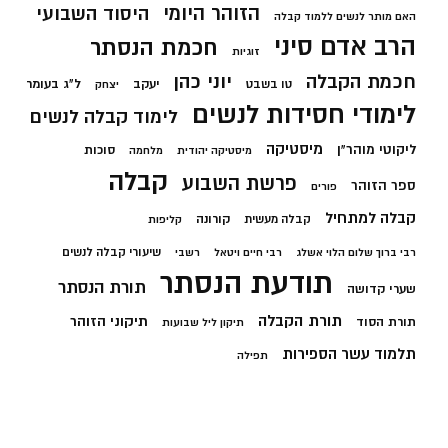
הזוהר היומי
היסוד השבועי
האם מותר לנשים ללמוד קבלה
הרב אדם סיני
חכמת הנסתר
זוגיות
חכמת הקבלה
יוני כהן
יעקב
ל"ג בעומר
טו בשבט
יצחק
לימודי חסידות לנשים
לימוד קבלה לנשים
מיסטיקה
ליקוטי מוהר"ן
סוכות
מיסטיקה יהודית
מלחמה
קבלה
פרשת השבוע
ספר הזוהר
פורים
קבלה למתחיל
קורונה
קבלה מעשית
קליפות
שיעורי קבלה לנשים
רבי ברוך שלום הלוי אשלג
רבי חיים ויטאל
רשבי
תודעת הנסתר
תורת הנסתר
שערי קדושה
תורת הקבלה
תיקוני הזוהר
תורת הסוד
תיקון ליל שבועות
תלמוד עשר הספירות
תפילה