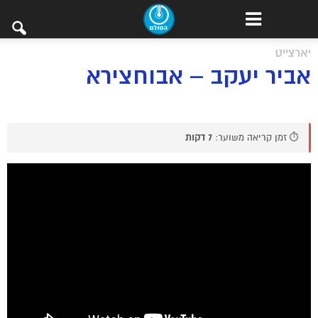
יארצייט
אביר יעקב – אבוחצירא
⏱️ זמן קריאה משוער:
7 דקות