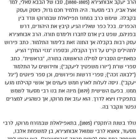
הרב יעקב אבוחצירא (1880-1805), סבו של הבבא סאלי, למד
אצל אביו, רבי מסעוד. היה תלמיד חכם גדול, פוסק ועסק
בקבלה. שימש כרב במחוז תפילאלת שבמרוקו ונדד בין
הכפרים. בכל כפר שאליו הגיע קיבץ את היהודים, דרש
בפניהם, שפט בין אדם לחברו ולימדם תורה. הרב אבוחצירא
עסק רבות בקבלה אך התנה זאת בלימוד התלמוד. כתב פירוש
לתהילים קי”ט על דרך הקבלה, ובספרו “גנזי המלך” הציע
כמאתיים הסברים למילה הראשונה בתורה, “בראשית”. כתב
ספרי שו”ת (“יורו משפטיך ליעקב”); וחידושים על התלמוד
(“לבונה זכה”); ספרי דרשות ופירושים, וכן ספר פיוטים (“יגל
יעקב”). ניסה לעלות לארץ חמש פעמים אך אנשי קהילתו מנעו
ממנו. בפעם השישית (1879) מינה את בנו רבי מסעוד לשמש
בתפקידו ויצא לדרך. הוא עזב את מרוקו, אך כשהגיע למצרים
נפטר ונקבר בה.
נולד בשנת ה’תקס”ו (1805), בתאפילאלת שבמזרח מרוקו, לרבי
מסעוד, צאצא לרבי שמואל אבוחצירא, בן למשפחת אלבז,