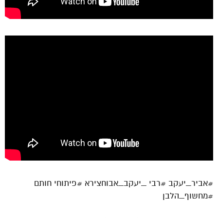
#אביר_יעקב #רבי _יעקב_אבוחצירא #פיתוחי חותם
#מחשוף_הלבן