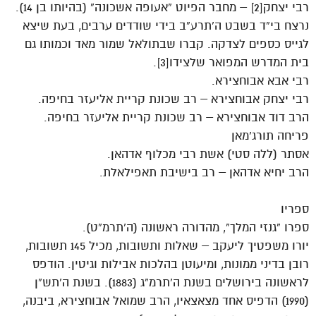
רבי יצחק[2] – מחבר הפיוט “אעופה אשכונה” (בהיותו בן 14).
נרצח בי”ד בשבט ה’תרע”ב בידי שודדים ערבים, בעת שיצא
לגייס כספים לצדקה. קברו שבתולאל שמור מאד וכמותו גם
בית המדרש המפואר שלצידו[3].
רבי אבא אבוחצירא.
רבי יצחק אבוחצירא – רב שכונת קריית אליעזר בחיפה.
הרב דוד אבוחצירא – רב שכונת קריית אליעזר בחיפה.
פריחה תורג’מאן
אסתר (ללה סטי) אשת רבי מכלוף אדהאן.
הרב יחיא אדהאן – רב בישיבת תאפילאלת.
ספריו
ספרו “גנזי המלך”, מהדורה ראשונה (ה’תרמ”ט).
יורו משפטיך ליעקב – שאלות ותשובות, מכיל 145 תשובות,
רובן בדיני ממונות, ומיעוטן בהלכות אבילות וגיטין. הודפס
לראשונה בירושלים בשנת ה’תרמ”ג (1883). בשנת ה’תש”ן
(1990) הדפיס אחד מצאצאיו, הרב שמואל אבוחצירא, ביבנה,