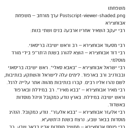
משפחתו
Postscript-viewer-shaded.png ערך מורחב – משפחת
אבוחצירא
רבי יעקב השאיר אחריו ארבעה בנים ושתי בנות:
רבי מסעוד אבוחצירא – רב וראש ישיבה בריסאני.
רבי דוד אבוחצירא – הוצא להורג בשנת ה’תר”פ בידי מורד
מוסלמי.
רבי ישראל אבוחצירא – “באבא סאלי”. ראש ישיבה בריסאני
ובבודניב ורב בארפוד. לימים עלה לישראל והשתקע בנתיבות,
לשם נהרו אליו רבים. קברו בנתיבות מהווה אתר עלייה לרגל.
רבי מאיר אבוחצירא – “בבא מאיר”. רב במידלת ובארפוד
וראש ישיבה במידלת. בארץ נודע כמקובל וניהל מוסדות
באשדוד.
רבי אלעזר אבוחצירא – “בבא אלעזר”. נודע כמקובל. הנהיג
מוסדות בבאר שבע. נרצח בשנת ה’תשע”א.
רבי פנחס אבוחצירא – ממשיך מוסדות אביו בבאר שבע, רב