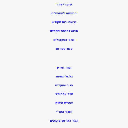
שיעורי זוהר
הרצאות למתחילים
נבואה ורוח הקודש
מ
בוא לחכמת הקבלה
כתבי המקובלים
ע
שר ספירות
תורה ומדע
גלגול נשמות
חגים ומועדים
הרב אדם סיני
אחרית הימים
כתבי האר”י
הארי הקדוש ציטוטים