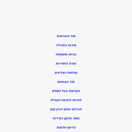
סוד החודשים
סודות התפילה
זוגיות ומשפחה
תורת החסידות
עולמות העליונים
סוד הצמצום
הקדמות בעל הסולם
פתיחה לחכמת הקבלה
אברהם יצחק הכהן קוק
מוסר ותיקון המידות
פירוש חלומות