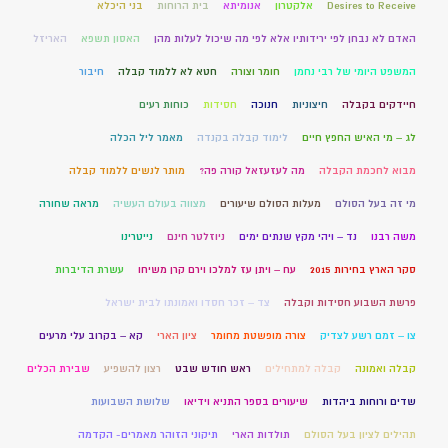
Desires to Receive
אלקטרון
אנומיתא
בית הרוחות
בני היכלא
האדם לא נבחן לפי ירידותיו אלא לפי מה שיכול לעלות מהן
האסון תשפא
האריזל
המשפט היומי של רבי נחמן
חומר וצורה
חטא לא ללמוד קבלה
חיבור
חיידקים בקבלה
חיצוניות
חנוכה
חסידות
כוחות רעים
לג – מי האיש החפץ חיים
לימוד קבלה בקנדה
מאמר ליל הכלה
מבוא לחכמת הקבלה
מה לעזעזאל קורה פה?
מותר לנשים ללמוד קבלה
מי זה בעל הסולם
מעלות הסולם שיעורים
מצווה בעולם העשיה
מראה שחורה
משה רבנו
נד – ויהי מקץ שנתים ימים
ניוזלטר חינם
נייטרינו
סקר הארץ בחירות 2015
עח – ויתן עז למלכו וירם קרן משיחו
עשרת הדיברות
פרשת השבוע חסידות וקבלה
צד – זכר חסדו ואמונתו לבית ישראל
צו – זמם רשע לצדיק
צורה מופשטת מחומר
ציון הארי
קא – בקרוב עלי מרעים
קבלה ואמונה
קבלה למתחילים
ראש חודש שבט
רצון להשפיע
שבירת הכלים
שדים ורוחות ביהדות
שיעורים בספר התניא וידיאו
שלושת השבועות
תהילים לציון בעל הסולם
תולדות הארי
תיקוני הזוהר מאמרים- הקדמה