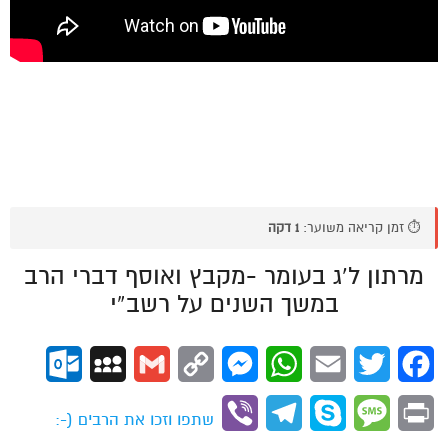
⏱️ זמן קריאה משוער:
1 דקה
מרתון ל’ג בעומר -מקבץ ואוסף דברי הרב
במשך השנים על רשב”י
ok.com
MySpace
Gmail
Copy
Messenger
WhatsApp
Email
Twitter
Facebook
Link
Viber
Telegram
Skype
Message
Print
שתפו וזכו את הרבים (-: