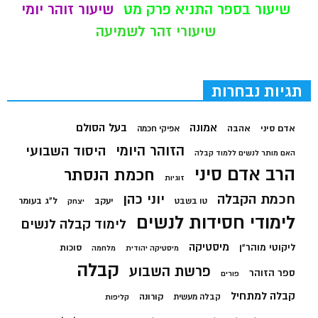
שיעור בספר התניא פרק מט
שיעור זוהר יומי
שיעורי זהר לשמיעה
תגיות נבחרות
בעל הסולם
אמונה
אדם סיני
אהבה
אפיקי חכמה
הזוהר היומי
היסוד השבועי
האם מותר לנשים ללמוד קבלה
הרב אדם סיני
חכמת הנסתר
זוגיות
חכמת הקבלה
יוני כהן
יעקב
ל"ג בעומר
טו בשבט
יצחק
לימודי חסידות לנשים
לימוד קבלה לנשים
מיסטיקה
ליקוטי מוהר"ן
סוכות
מיסטיקה יהודית
מלחמה
קבלה
פרשת השבוע
ספר הזוהר
פורים
קבלה למתחיל
קורונה
קבלה מעשית
קליפות