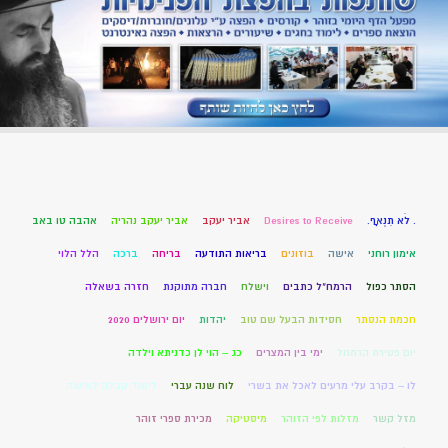
. לֹא תִנְאָף.
Desires to Receive
אביר יעקב
אביר יעקב נהריה
אהבה טו באב
אימון רוחני
אישה
בוזונים
בריאות התודעה
בריחה
ברכה
הלל הלוי
הסתר כפול
הרמח"ל כתבים
וישלח
חברה מתוקנת
חזרה בשאלה
חכמת הנסתר
חסידות הבעל שם טוב
יהדות
יום ירושלים 2020
יום פטירת הרמחל
ימי בין המצרים
כג – הוי לן כדניתא וילדה
לו – בקרב עלי מרעים לאכל את בשרי
לוח שנה עברי
לימוד קבלה לאישה
מזל קשר
מזלות לפי הזוהר
מיסטיקה
מכירת ספרי זוהר