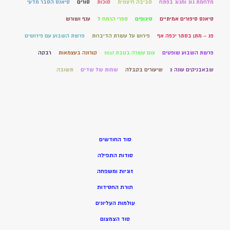
מלחמת גוג ומגוג בפתח
סביבה חיצונית
סוכות
סורים
סיאנס הסבר מדעי
סיאנס סיפורים אמיתיים
סיגופים
ספרי הרמח ל
ענף ושורש
פג – מתן בסתר יכפה אף
פירוש על עשרת הדיברות
פרשת השבוע עם פירושים
פרשת השבוע שופטים
צום עשרה בטבת 2017
קורונה בעצמאות
רבקה
שבאבניקים עונה 2
שיעורים בקבלה
שמות של שדים
תשובה
סוד החודשים
סודות התפילה
זוגיות ומשפחה
תורת החסידות
עולמות העליונים
סוד הצמצום