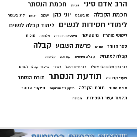
הרב אדם סיני
חכמת הנסתר
זוגיות
חכמת הקבלה
יוני כהן
יעקב
ל"ג בעומר
טו בשבט
יצחק
לימודי חסידות לנשים
לימוד קבלה לנשים
מיסטיקה
ליקוטי מוהר"ן
סוכות
מיסטיקה יהודית
מלחמה
קבלה
פרשת השבוע
ספר הזוהר
פורים
קבלה למתחיל
קורונה
קבלה מעשית
קליפות
שיעורי קבלה לנשים
רבי ברוך שלום הלוי אשלג
רבי חיים ויטאל
רשבי
תודעת הנסתר
תורת הנסתר
שערי קדושה
תורת הקבלה
תיקוני הזוהר
תורת הסוד
תיקון ליל שבועות
תלמוד עשר הספירות
תפילה