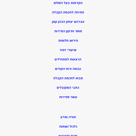
הקדמות בעל הסולם
פתיחה לחכמת הקבלה
אברהם יצחק הכהן קוק
מוסר ותיקון המידות
פירוש חלומות
שיעורי זוהר
הרצאות למתחילים
נבואה ורוח הקודש
מ
בוא לחכמת הקבלה
כתבי המקובלים
ע
שר ספירות
תורה ומדע
גלגול נשמות
חגים ומועדים