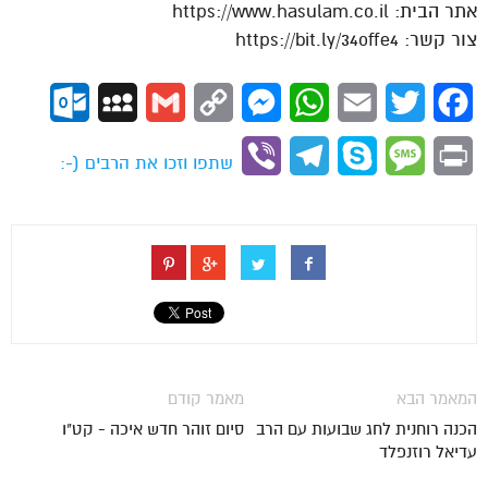
אתר הבית: https://www.hasulam.co.il
צור קשר: https://bit.ly/34offe4
ok.com
MySpace
Gmail
Copy
Messenger
WhatsApp
Email
Twitter
Facebook
Link
Viber
Telegram
Skype
Message
Print
שתפו וזכו את הרבים (-:
המאמר הבא
מאמר קודם
הכנה רוחנית לחג שבועות עם הרב
סיום זוהר חדש איכה - קט"ו
עדיאל רוזנפלד