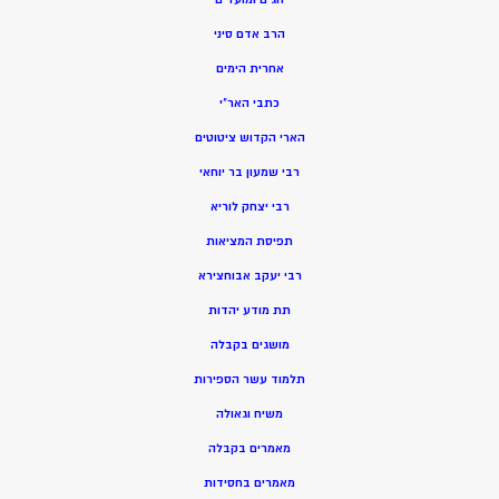
הרב אדם סיני
אחרית הימים
כתבי האר”י
הארי הקדוש ציטוטים
רבי שמעון בר יוחאי
רבי יצחק לוריא
תפיסת המציאות
רבי יעקב אבוחצירא
תת מודע יהדות
מושגים בקבלה
תלמוד עשר הספירות
משיח וגאולה
מאמרים בקבלה
מאמרים בחסידות