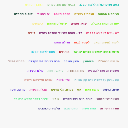
האם נשים יכולות ללמוד קבלה
הבעל שם טוב ספרים
הזוהר הקדוש
הר הבית תמונות
הרמח"ל כתבים
חכמת האמת
יח בתשרי
יסודות הקבלה
יסודות חכמת הקבלה
יציאה מצרים
ירושלים תמונות
כישופים
לא – אית לן בירא בדברא
לד – ואתם תהיו לי ממלכת כהנים
לילית
לימוד לתשעה באב
לעתיד לבוא
מגילת אסתר
מדוע נבחרה ירושלים כבירת ישראל
מוהרנ”ת
מותר ללמוד קבלה
מי היה הרמח"ל?
מיסתורין
מירון תשפב
מכת בכורות לפי הקבלה
מסרים למייל
משפיע על מנת להשפיע
סודות התורה
סיאנס רוחות
עולם היצירה
עח – ויתן עז למלכו וירם קרן משיחו
עליי תאנה
עשרת הדיברות בימינו
פרעה הרשע
פרשת חקת
קא – בקרוב עלי מרעים
קבלה מעשית
קורונה חיסון
קורונה לפי הזוהר
קורות חיים בעל הסולם
שבט
שיעור בספר התניא פרק כד
תורת החסידות
תורת משה
תחום שבת
תלמידים כותבים