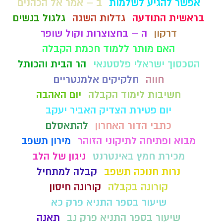
אפשר להגיע לשלמות
ב – אמר אל הכהנים
בראשית התודעה
גדלות השגה
גלגול בנשים
דרקון
ה – בחצוצרות וקול שופר
האם מותר ללמוד חכמת הקבלה
הסכסוך ישראלי פלסטנאי
הר הבית והכותל
חווה
חלקיקים אלמנטריים
חשיבות לימוד הקבלה
יום האהבה
יום פטירת הצדיק האביר יעקב
כתבי הדור האחרון
להתאסלם
מבוא ופתיחה לתיקוני הזוהר
מירון תשפב
מכירת חמץ באינטרנט
ניגון של הלב
נרות חנוכה תשפב
קבלה למתחיל
קורונה בקבלה
קורונה חיסון
שיעור בספר התניא פרק כא
שיעור בספר התניא פרק נב
תאנה