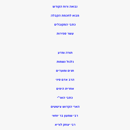
נבואה ורוח הקודש
מ
בוא לחכמת הקבלה
כתבי המקובלים
ע
שר ספירות
תורה ומדע
גלגול נשמות
חגים ומועדים
הרב אדם סיני
אחרית הימים
כתבי האר”י
הארי הקדוש ציטוטים
רבי שמעון בר יוחאי
רבי יצחק לוריא