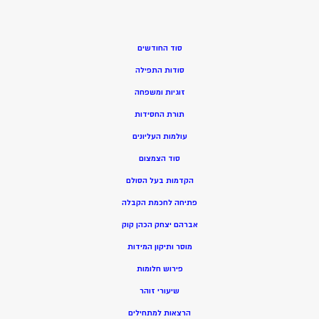
סוד החודשים
סודות התפילה
זוגיות ומשפחה
תורת החסידות
עולמות העליונים
סוד הצמצום
הקדמות בעל הסולם
פתיחה לחכמת הקבלה
אברהם יצחק הכהן קוק
מוסר ותיקון המידות
פירוש חלומות
שיעורי זוהר
הרצאות למתחילים