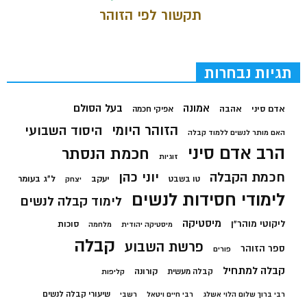
תקשור לפי הזוהר
תגיות נבחרות
בעל הסולם
אמונה
אדם סיני
אהבה
אפיקי חכמה
הזוהר היומי
היסוד השבועי
האם מותר לנשים ללמוד קבלה
הרב אדם סיני
חכמת הנסתר
זוגיות
חכמת הקבלה
יוני כהן
יעקב
ל"ג בעומר
טו בשבט
יצחק
לימודי חסידות לנשים
לימוד קבלה לנשים
מיסטיקה
ליקוטי מוהר"ן
סוכות
מיסטיקה יהודית
מלחמה
קבלה
פרשת השבוע
ספר הזוהר
פורים
קבלה למתחיל
קורונה
קבלה מעשית
קליפות
שיעורי קבלה לנשים
רבי ברוך שלום הלוי אשלג
רבי חיים ויטאל
רשבי