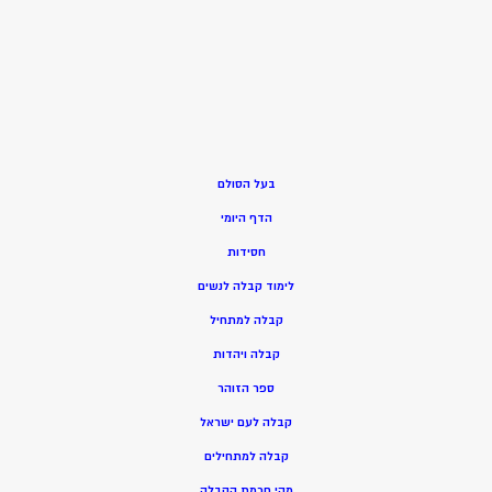
בעל הסולם
הדף היומי
חסידות
ל
ימוד קבלה לנשים
ק
בלה למתחיל
ק
בלה ויהדות
ספר הזוהר
קבלה לעם ישראל
קבלה למתחילים
מהי חכמת הקבלה