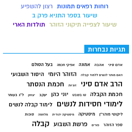
רוחות רפאים תמונות
רצון להשפיע
שיעור בספר התניא פרק ב
שיעור לצפייה תיקוני הזוהר
תולדות הארי
תגיות נבחרות
בעל הסולם
אמונה
אדם סיני
אהבה
אפיקי חכמה
הזוהר היומי
היסוד השבועי
האם מותר לנשים ללמוד קבלה
הרב אדם סיני
חכמת הנסתר
זוגיות
חכמת הקבלה
יוני כהן
יעקב
ל"ג בעומר
טו בשבט
יצחק
לימודי חסידות לנשים
לימוד קבלה לנשים
מיסטיקה
ליקוטי מוהר"ן
סוכות
מיסטיקה יהודית
מלחמה
קבלה
פרשת השבוע
ספר הזוהר
פורים