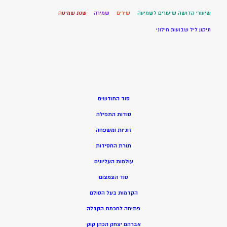
שיעורי קדושה שיעורים לשמיעה
שירים
שמירה
שנת שמיטה
תיקון ליל שבועות חילוני
סוד החודשים
סודות התפילה
זוגיות ומשפחה
תורת החסידות
עולמות העליונים
סוד הצמצום
הקדמות בעל הסולם
פתיחה לחכמת הקבלה
אברהם יצחק הכהן קוק