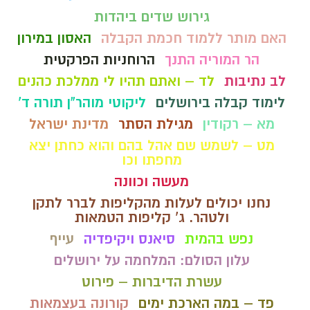
גירוש שדים ביהדות
האם מותר ללמוד חכמת הקבלה
האסון במירון
הר המוריה התנך
הרוחניות הפרקטית
לב נתיבות
לד – ואתם תהיו לי ממלכת כהנים
לימוד קבלה בירושלים
ליקוטי מוהר"ן תורה ד'
מא – רקודין
מגילת הסתר
מדינת ישראל
מט – לשמש שם אהל בהם והוא כחתן יצא
מחפתו וכו
מעשה וכוונה
נחנו יכולים לעלות מהקליפות לברר לתקן
ולטהר. ג' קליפות הטמאות
נפש בהמית
סיאנס ויקיפדיה
עייף
עלון הסולם: המלחמה על ירושלים
עשרת הדיברות – פירוט
פד – במה הארכת ימים
קורונה בעצמאות