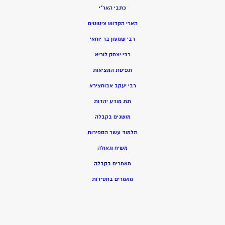
כתבי האר”י
הארי הקדוש ציטוטים
רבי שמעון בר יוחאי
רבי יצחק לוריא
תפיסת המציאות
רבי יעקב אבוחצירא
תת מודע יהדות
מושגים בקבלה
תלמוד עשר הספירות
משיח וגאולה
מאמרים בקבלה
מאמרים בחסידות