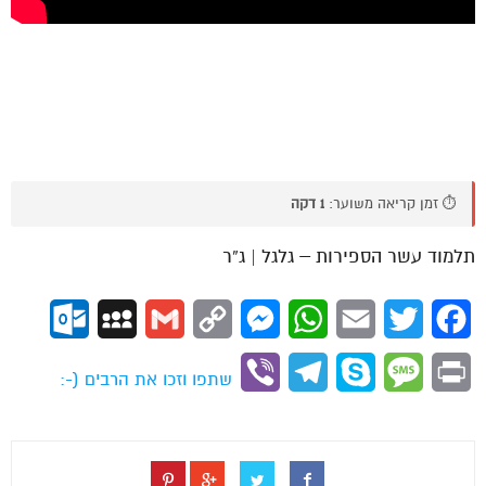
⏱️ זמן קריאה משוער:
1 דקה
תלמוד עשר הספירות – גלגל | ג”ר
ok.com
MySpace
Gmail
Copy
Messenger
WhatsApp
Email
Twitter
Facebook
Link
Viber
Telegram
Skype
Message
Print
שתפו וזכו את הרבים (-: