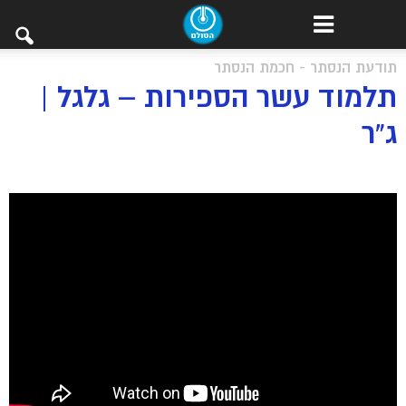
תודעת הנסתר - חכמת הנסתר
תלמוד עשר הספירות – גלגל |
ג”ר