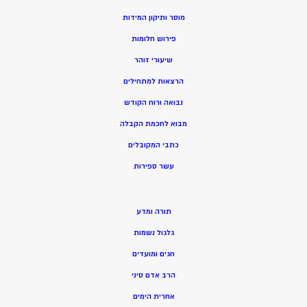
מוסר ותיקון המידות
פירוש חלומות
שיעורי זוהר
הרצאות למתחילים
נבואה ורוח הקודש
מ
בוא לחכמת הקבלה
כתבי המקובלים
ע
שר ספירות
תורה ומדע
גלגול נשמות
חגים ומועדים
הרב אדם סיני
אחרית הימים