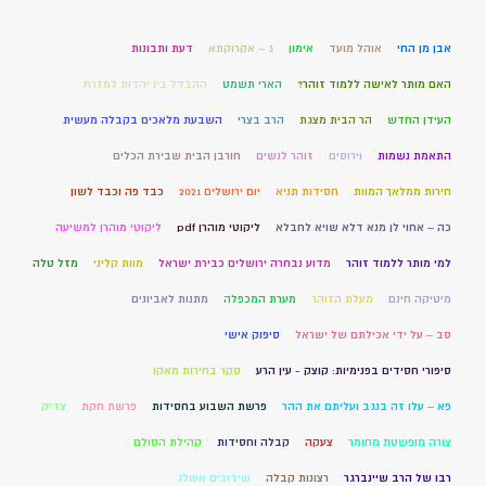
אבן מן החי
אוהל מועד
אימון
ג – אקרוקתא
דעת ותבונות
האם מותר לאישה ללמוד זוהר?
הארי תשמט
ההבדל בין יהדות למזרח
העידן החדש
הר הבית מצגת
הרב בצרי
השבעת מלאכים בקבלה מעשית
התאמת נשמות
וירוסים
זוהר לנשים
חורבן הבית שבירת הכלים
חירות ממלאך המוות
חסידות תניא
יום ירושלים 2021
כבד פה וכבד לשון
כה – אחוי לן מנא דלא שויא לחבלא
ליקוטי מוהרן pdf
ליקוטי מוהרן למשיעה
למי מותר ללמוד זוהר
מדוע נבחרה ירושלים כבירת ישראל
מוות קליני
מזל טלה
מיטיקה חינם
מעלת הזוהר
מערת המכפלה
מתנות לאביונים
סב – על ידי אכילתם של ישראל
סיפוק אישי
סיפורי חסידים בפנימיות: קוצק - עין הרע
סקר בחירות מאקו
פא – עלו זה בנגב ועליתם את ההר
פרשת השבוע בחסידות
פרשת חקת
צדיק
צורה מופשטת מחומר
צעקה
קבלה וחסידות
קהילת הסולם
רבו של הרב שיינברגר
רצונות קבלה
שידוכים אשלג