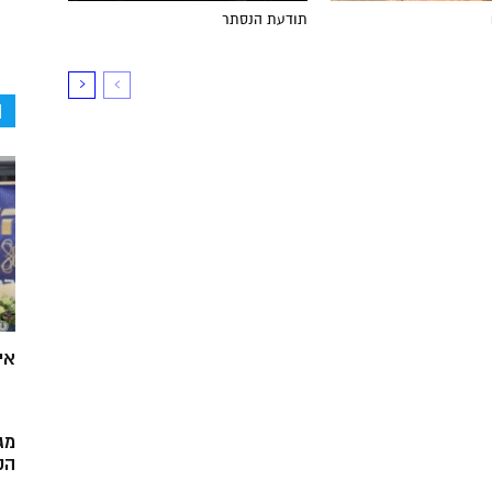
תודעת הנסתר
ה
אי
מג
הק