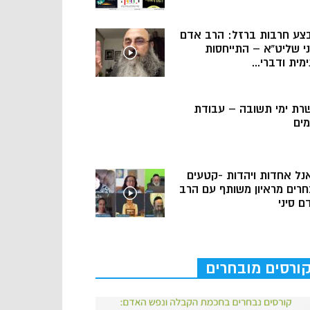
צע חרבות ברזל: הרב אדם
ני שליט”א – התייחסות
מית ודברי...
רת ימי תשובה – עבודת
מים
נל אחדות ויהדות -קטעים
חרים מראיון משותף עם הרב
ם סיני
ורסים מובחרים