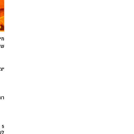
מי
של
יצ
רוח
5
לש