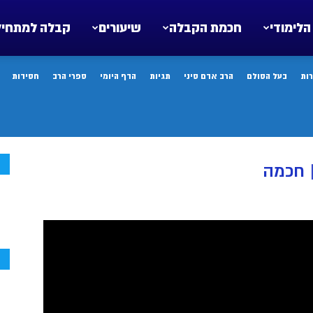
הלימודי
חכמת הקבלה
שיעורים
קבלה למתחיל
ות
בעל הסולם
הרב אדם סיני
תגיות
הדף היומי
ספרי הרב
חסידות
ח
 חכמה
ח