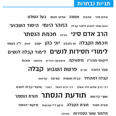
תגיות נבחרות
בעל הסולם
אמונה
אדם סיני
אהבה
אפיקי חכמה
הזוהר היומי
היסוד השבועי
האם מותר לנשים ללמוד קבלה
הרב אדם סיני
חכמת הנסתר
זוגיות
חכמת הקבלה
יוני כהן
יעקב
ל"ג בעומר
טו בשבט
יצחק
לימודי חסידות לנשים
לימוד קבלה לנשים
מיסטיקה
ליקוטי מוהר"ן
סוכות
מיסטיקה יהודית
מלחמה
קבלה
פרשת השבוע
ספר הזוהר
פורים
קבלה למתחיל
קורונה
קבלה מעשית
קליפות
שיעורי קבלה לנשים
רבי ברוך שלום הלוי אשלג
רבי חיים ויטאל
רשבי
תודעת הנסתר
תורת הנסתר
שערי קדושה
תורת הקבלה
תיקוני הזוהר
תורת הסוד
תיקון ליל שבועות
תלמוד עשר הספירות
תפילה