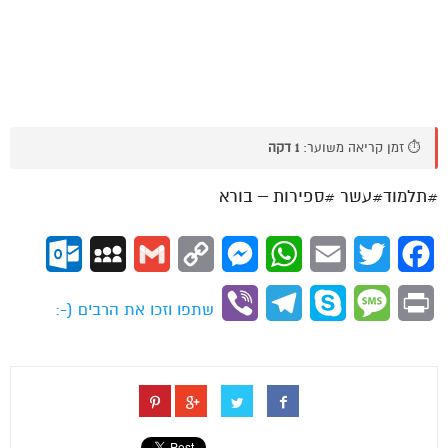
⏱️ זמן קריאה משוער:
1 דקה
#תלמוד#עשר #ספירות – בורא
ok.com
MySpace
Gmail
Copy
Messenger
WhatsApp
Email
Twitter
Facebook
Link
Viber
Telegram
Skype
Message
Print
שתפו וזכו את הרבים (-: