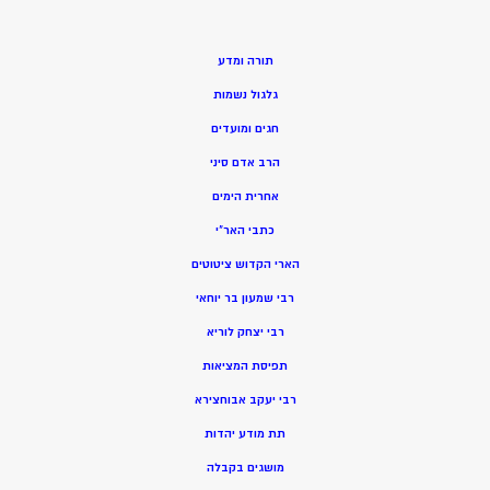
תורה ומדע
גלגול נשמות
חגים ומועדים
הרב אדם סיני
אחרית הימים
כתבי האר”י
הארי הקדוש ציטוטים
רבי שמעון בר יוחאי
רבי יצחק לוריא
תפיסת המציאות
רבי יעקב אבוחצירא
תת מודע יהדות
מושגים בקבלה