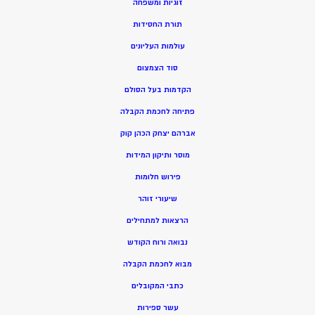
זוגיות ומשפחה
תורת החסידות
עולמות העליונים
סוד הצמצום
הקדמות בעל הסולם
פתיחה לחכמת הקבלה
אברהם יצחק הכהן קוק
מוסר ותיקון המידות
פירוש חלומות
שיעורי זוהר
הרצאות למתחילים
נבואה ורוח הקודש
מ
בוא לחכמת הקבלה
כתבי המקובלים
ע
שר ספירות