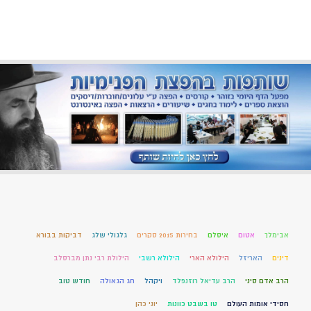
אבימלך
אטום
איסלם
בחירות 2015 סקרים
גלגולי שלג
דביקות בבורא
דינים
האריזל
הילולא הארי
הילולא רשבי
הילולת רבי נתן מברסלב
הרב אדם סיני
הרב עדיאל רוזנפלד
ויקהל
חג הגאולה
חודש טוב
חסידי אומות העולם
טו בשבט כוונות
יוני כהן