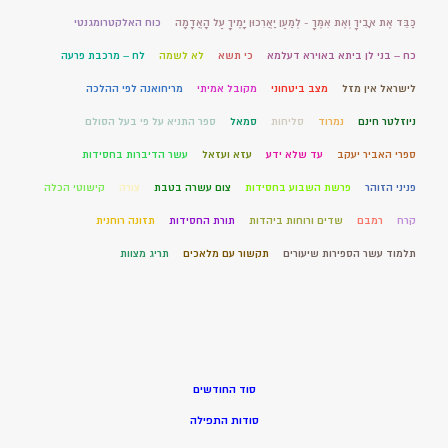
כַּבֵּד אֶת אָבִיךָ וְאֶת אִמֶּךָ - לְמַעַן יַאֲרִכוּן יָמֶיךָ עַל הָאֲדָמָה
כוח האלקטרומגנטי
כח – בני לן ביתא באוירא דעלמא
כי תשא
לא לשמה
לח – מרכבת פרעה
לישראל אין מזל
מצב ביטחוני
מקובל אמיתי
מריחואנה לפי ההלכה
ניוזלטר חינם
נמרוד
סליחות
סמאל
ספר התניא על פי בעל הסולם
ספרי האביר יעקב
עד שלא ידע
עזא ועזאל
עשר הדיברות בחסידות
פניני הזוהר
פרשת השבוע בחסידות
צום עשרה בטבת
צורה
קישוטי הכלה
קרח
רמבם
שדים ורוחות ביהדות
תורת החסידות
תזונה רוחנית
תלמוד עשר הספירות שיעורים
תקשור עם מלאכים
תריג מצוות
סוד החודשים
סודות התפילה