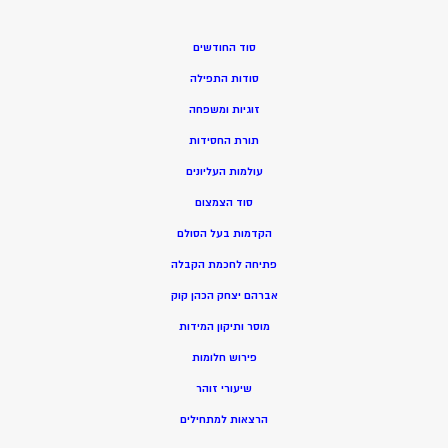
סוד החודשים
סודות התפילה
זוגיות ומשפחה
תורת החסידות
עולמות העליונים
סוד הצמצום
הקדמות בעל הסולם
פתיחה לחכמת הקבלה
אברהם יצחק הכהן קוק
מוסר ותיקון המידות
פירוש חלומות
שיעורי זוהר
הרצאות למתחילים