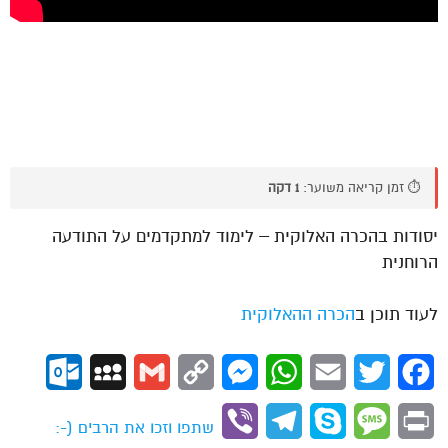
⏱️ זמן קריאה משוער:
1 דקה
יסודות בהכרה האלוקית – לימוד למתקדמים על התודעה
הרוחנית
לעוד תוכן ב
הכרה ההאלוקית
ok.com
MySpace
Gmail
Copy
Messenger
WhatsApp
Email
Twitter
Facebook
Link
Viber
Telegram
Skype
Message
Print
שתפו וזכו את הרבים (-: