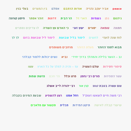
peace
אביר יעקב נהריה
אודות הרמבם
אסלם
בין המצרים
בעלי בנין
גיהנום
גפן
גשמיות
הארי זל
הר הבית
זדונות
זוהר אסתר
חיסון קורונה
חתונה
טומאה
יסורים
יעוץ זוגי
כי האדם עץ השדה
לו צדיקים נסתרים
לוח שנה לועזי
לחשים
לימוד בליל שבועות
לימוד ליל שבועות בזום
לך לך
מבוא לספר הזוהר
מעלת הזוהר
מרחבים משותפים
נב – הנעור בלילה והמהלך בדרך יחידי
נביא
נשים יכולות ללמוד קבלה?
סיפורי חסידות
עולם העשיה
עז – והיה ה למלך על כל הארץ
עשו
עשר הספירות
פורים רבי נחמן
פרט וכלל
פרי חכם
פרשת שמות
צום עשרה בטבת 2017
קרן אור
רבי יהודה לייב אשלג
רבי משה חיים לוצאטו זצוק"ל
רחל אמנו
רצון להשפיע
שבעת המינים בקבלה
שיעורי קבלה לאישה
תיקון המידות
תכלית
תקשור עם מלאכים