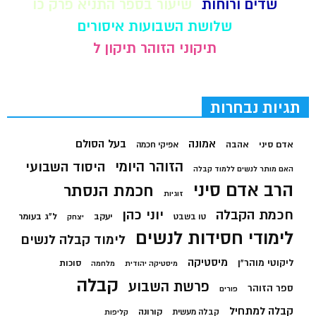
שדים ורוחות
שיעור בספר התניא פרק כו
שלושת השבועות איסורים
תיקוני הזוהר תיקון ל
תגיות נבחרות
בעל הסולם
אמונה
אדם סיני
אהבה
אפיקי חכמה
הזוהר היומי
היסוד השבועי
האם מותר לנשים ללמוד קבלה
הרב אדם סיני
חכמת הנסתר
זוגיות
חכמת הקבלה
יוני כהן
יעקב
ל"ג בעומר
טו בשבט
יצחק
לימודי חסידות לנשים
לימוד קבלה לנשים
מיסטיקה
ליקוטי מוהר"ן
סוכות
מיסטיקה יהודית
מלחמה
קבלה
פרשת השבוע
ספר הזוהר
פורים
קבלה למתחיל
קורונה
קבלה מעשית
קליפות