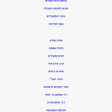
נבואה ורוח הקודש
מ
בוא לחכמת הקבלה
כתבי המקובלים
ע
שר ספירות
תורה ומדע
גלגול נשמות
חגים ומועדים
הרב אדם סיני
אחרית הימים
כתבי האר”י
הארי הקדוש ציטוטים
רבי שמעון בר יוחאי
רבי יצחק לוריא
תפיסת המציאות