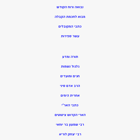
נבואה ורוח הקודש
מ
בוא לחכמת הקבלה
כתבי המקובלים
ע
שר ספירות
תורה ומדע
גלגול נשמות
חגים ומועדים
הרב אדם סיני
אחרית הימים
כתבי האר”י
הארי הקדוש ציטוטים
רבי שמעון בר יוחאי
רבי יצחק לוריא