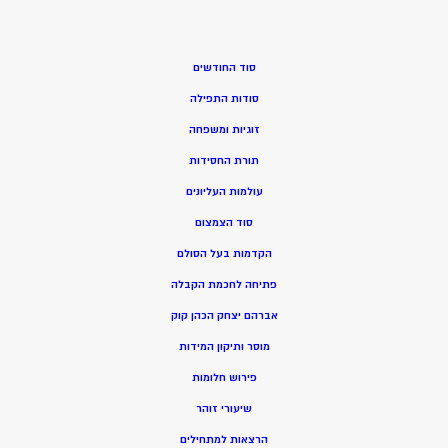
סוד החודשים
סודות התפילה
זוגיות ומשפחה
תורת החסידות
עולמות העליונים
סוד הצמצום
הקדמות בעל הסולם
פתיחה לחכמת הקבלה
אברהם יצחק הכהן קוק
מוסר ותיקון המידות
פירוש חלומות
שיעורי זוהר
הרצאות למתחילים