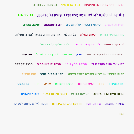
הללו
הסולם קבלה ופנימיות
הרב אדם סיני
הרצאות על חנוכה
זָכוֹר אֶת יוֹם הַשַּׁבָּת לְקַדְּשׁוֹ. שֵׁשֶׁת יָמִים תַּעֲבֹד וְעָשִׂיתָ כָּל מְלַאכְתֶּךָ
חג לאילנות
חסידות לנשים
טארמפ הכריז על ירושלים
יום העצמאות
יציאה מצרים
כוח הגרעיני החזק
כיפת הסלע
כל המלמד את בתו תורה כאילו לומדה תפלות
לג בעומר תשפ
לימוד קבלה במרכז
למה חלקו על הרמחל
מבוא ופתיחה לתיקוני הזוהר
מדע
מה ההבדל בין כוכב למזל
מודעות
מח – על אשר מעלתם בי
מכירת חמץ 2017
מרחבים משותפים
מרכז לקבלה
מתוק מדבש או פירוש הסולם לספר הזוהר
מתי לומדים זוהר
נווה קדשך
נתן מנמירוב
סורה
עשר המכות
פרשת השבוע
צדיק
צרות
קו אמצעי
קורות חיים הרבי מקוצק
קריאת קודש
ראשי תיבות הארי
רשבי תיקונים
שומרי החומות
שיחת חולין
תודעת הנסתר ביהדות
תיקון ליל שבועות לנשים
תצוה