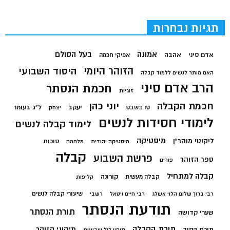
תגיות נבחרות
בעל הסולם
אמונה
אדם סיני
אהבה
אפיקי חכמה
הזוהר היומי
היסוד השבועי
האם מותר לנשים ללמוד קבלה
הרב אדם סיני
חכמת הנסתר
זוגיות
חכמת הקבלה
יוני כהן
יעקב
ל"ג בעומר
טו בשבט
יצחק
לימודי חסידות לנשים
לימוד קבלה לנשים
מיסטיקה
ליקוטי מוהר"ן
סוכות
מיסטיקה יהודית
מלחמה
קבלה
פרשת השבוע
ספר הזוהר
פורים
קבלה למתחיל
קורונה
קבלה מעשית
קליפות
שיעורי קבלה לנשים
רבי ברוך שלום הלוי אשלג
רבי חיים ויטאל
רשבי
תודעת הנסתר
תורת הנסתר
שערי קדושה
תורת הקבלה
תיקוני הזוהר
תורת הסוד
תיקון ליל שבועות