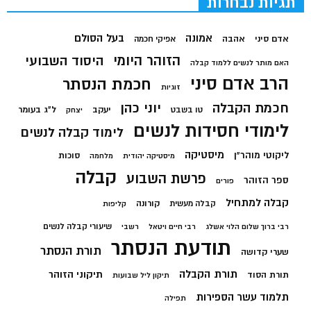
תגיות נבחרות
בעל הסולם
אמונה
אדם סיני
אהבה
אפיקי חכמה
הזוהר היומי
היסוד השבועי
האם מותר לנשים ללמוד קבלה
הרב אדם סיני
חכמת הנסתר
זוגיות
חכמת הקבלה
יוני כהן
יעקב
ל"ג בעומר
טו בשבט
יצחק
לימודי חסידות לנשים
לימוד קבלה לנשים
מיסטיקה
ליקוטי מוהר"ן
סוכות
מיסטיקה יהודית
מלחמה
קבלה
פרשת השבוע
ספר הזוהר
פורים
קבלה למתחיל
קורונה
קבלה מעשית
קליפות
שיעורי קבלה לנשים
רבי ברוך שלום הלוי אשלג
רבי חיים ויטאל
רשבי
תודעת הנסתר
תורת הנסתר
שערי קדושה
תורת הקבלה
תיקוני הזוהר
תורת הסוד
תיקון ליל שבועות
תלמוד עשר הספירות
תפילה