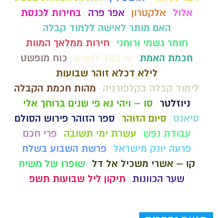
אלול
אלקטרון
אפר פרה
בחירות לכנסת
האם מותר לאישה ללמוד קבלה
חומר גשמי ורוחני
חירות ממלאך המוות
חכמת האמת
טו באב לנשים
כוח מופשט
לילא דכלא זוהר שבועות
לימוד קבלה בקלפורניה
מהות חכמת הקבלה
ניוזלטר
סו – ויהי נא פי שנים ברוחך אלי
סיאנס
סיום הזוהר
ספר הזוהר פירוש הסולם
עבודת נפש
עשרת ימי תשובה
פרי חכם
פרעה יונק מישראל
פרשת השבוע בשלח
קו – אשרי משכיל אל דל
שופרו של משיח
שער הכוונות
תיקון ליל שבועות תשפ