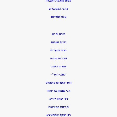
מ
בוא לחכמת הקבלה
כתבי המקובלים
ע
שר ספירות
תורה ומדע
גלגול נשמות
חגים ומועדים
הרב אדם סיני
אחרית הימים
כתבי האר”י
הארי הקדוש ציטוטים
רבי שמעון בר יוחאי
רבי יצחק לוריא
תפיסת המציאות
רבי יעקב אבוחצירא