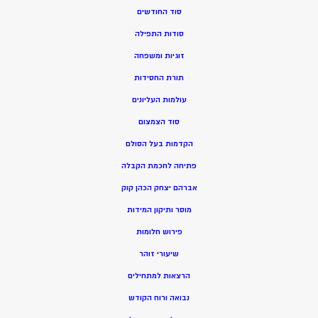
סוד החודשים
סודות התפילה
זוגיות ומשפחה
תורת החסידות
עולמות העליונים
סוד הצמצום
הקדמות בעל הסולם
פתיחה לחכמת הקבלה
אברהם יצחק הכהן קוק
מוסר ותיקון המידות
פירוש חלומות
שיעורי זוהר
הרצאות למתחילים
נבואה ורוח הקודש