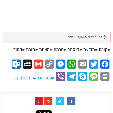
⏱️ זמן קריאה משוער:
1 דקה
#קורס #תודעת #הנסתר #חכמת #האמת #תורת #הסוד
ok.com
MySpace
Gmail
Copy
Messenger
WhatsApp
Email
Twitter
Facebook
Link
Viber
Telegram
Skype
Message
Print
שתפו וזכו את הרבים (-: