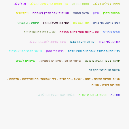
מאמר בליליא דכלה.
מאמר החרות
מו – מחאת כף בשעת התפלה
מזל טלה
מחשוף הלבן
מירון
מלאך המוות
משנכנס אדר מרבין בשמחה
ניקלאונים
נפש בריאה גוף בריא
סוד המזלות
סוף זמן אכילת חמץ
סיאנס זה אמיתי
סמים רוחניים
עא – קשה מאד להיות מפרסם
עט – בטח בה ועשה טוב
קורונה לפי הסוד
קורות חיים הרמבם
קיצור פתיחה לחכמת הקבלה
רבי נחמן מברסלב אומר היום שבו נולדת
רבנו רבי נחמן
שיעור בספר התניא פרק ל
שיעור בספר התניא פרק נא
שיעורי קדושה שיעורים לשמיעה
שיעורים לנשים
תאוות נשים לפי הקבלה
תגיות: סודות התורה - זוהר- ישראל - הר הבית - בני ישמעאל ומה שביניהם - מלחמה -
שפיכות דמים - משיח
תורה א
תיקוני הזוהר שיעור א
תלמוד עשר הספירות חלק ב