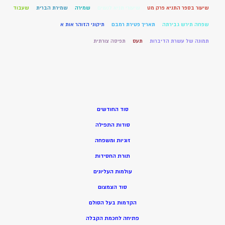
שיעור בספר התניא פרק מט
שיעורי תניא לנשים
שמירה
שמירת הברית
שעבוד
שפחה תירש גבירתה
תאריך פטירת רמבם
תיקוני הזוהר אות א
תמונה של עשרת הדיברות
תעס
תפיסה צורתית
סוד החודשים
סודות התפילה
זוגיות ומשפחה
תורת החסידות
עולמות העליונים
סוד הצמצום
הקדמות בעל הסולם
פתיחה לחכמת הקבלה