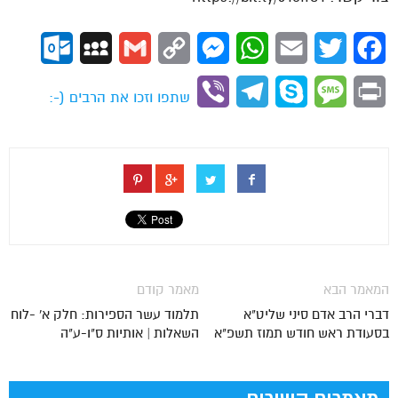
ok.com
MySpace
Gmail
Copy
Messenger
WhatsApp
Email
Twitter
Facebook
Link
Viber
Telegram
Skype
Message
Print
שתפו וזכו את הרבים (-:
המאמר הבא
מאמר קודם
דברי הרב אדם סיני שליט"א
תלמוד עשר הספירות: חלק א' -לוח
בסעודת ראש חודש תמוז תשפ"א
השאלות | אותיות ס"ו-ע"ה