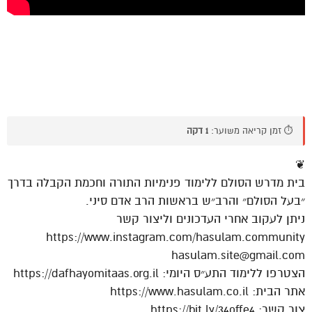
⏱️ זמן קריאה משוער:
1 דקה
❦
בית מדרש הסולם ללימוד פנימיות התורה וחכמת הקבלה בדרך
״בעל הסולם״ והרב״ש בראשות הרב אדם סיני.
ניתן לעקוב אחרי העדכונים וליצור קשר
https://www.instagram.com/hasulam.community
hasulam.site@gmail.com
הצטרפו ללימוד התע״ס היומי: https://dafhayomitaas.org.il
אתר הבית: https://www.hasulam.co.il
צור קשר: https://bit.ly/34offe4