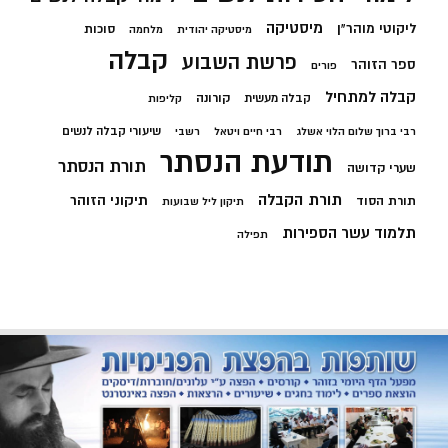
מיסטיקה
ליקוטי מוהר"ן
סוכות
מיסטיקה יהודית
מלחמה
קבלה
פרשת השבוע
ספר הזוהר
פורים
קבלה למתחיל
קורונה
קבלה מעשית
קליפות
שיעורי קבלה לנשים
רבי ברוך שלום הלוי אשלג
רבי חיים ויטאל
רשבי
תודעת הנסתר
תורת הנסתר
שערי קדושה
תורת הקבלה
תיקוני הזוהר
תורת הסוד
תיקון ליל שבועות
תלמוד עשר הספירות
תפילה