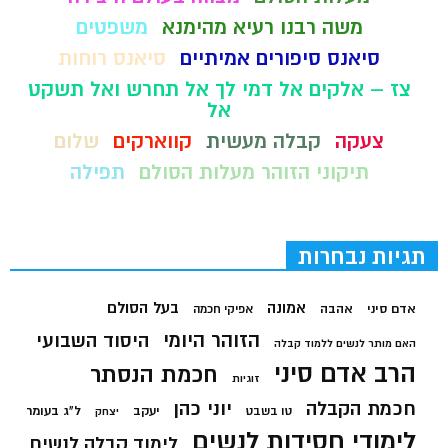
משה רבנו רעיא מהימנא
משפטים
סיאנס סיפורים אמיתיים
סיאנס רוחות
צז – אלקים אל דמי לך אל תחרש ואל תשקט
אל
צעקה
קבלה מעשית
קווארקים
שלום
תיקוני הזוהר מעלות הסולם
תפילה
תגיות נבחרות
בעל הסולם
אמונה
אדם סיני
אהבה
אפיקי חכמה
הזוהר היומי
היסוד השבועי
האם מותר לנשים ללמוד קבלה
הרב אדם סיני
חכמת הנסתר
זוגיות
חכמת הקבלה
יוני כהן
יעקב
ל"ג בעומר
טו בשבט
יצחק
לימודי חסידות לנשים
לימוד קבלה לנשים