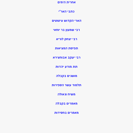
אחרית הימים
כתבי האר”י
הארי הקדוש ציטוטים
רבי שמעון בר יוחאי
רבי יצחק לוריא
תפיסת המציאות
רבי יעקב אבוחצירא
תת מודע יהדות
מושגים בקבלה
תלמוד עשר הספירות
משיח וגאולה
מאמרים בקבלה
מאמרים בחסידות