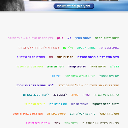
איסור לימוד קבלה
אמונה ומדע
בא
בוזון
בנין החברה העתידית - בעל הסולם
בתיה בת פרעה
גאווה ואנוכיות
גילי יפת
גלגל המזלות היהודי לפי הזוהר
האם מותר ללמוד חכמת הקבלה
הדרך הנכונה
הס
הסולם קבלה ופנימיות
הרב"ש
וידיאו צמאה
וירוסים קורונה
חסידות חגים
חסידות פרשת וישלח
יארצייט הרמחל
יוטיוב קבלה שיעור יומי
יועץ זוגי
יחיד בדורו - מרן האר"י החי - בעל הסולם זצ"ל
ילבש שחורים וילך לעיר אחרת
כי האדם עץ השדה
כפייה
כפירה
לבונה זכה
לימוד קבלה בקריות
לימוד קבלה לרווקות
מאמרי הרבש
מה זה לשמה
מי היה הרמח"ל?
מצלמות הכותל
סוף זמן אכילת חמץ
סיאנס ביהדות
סקר הארץ בחירות 2015
פב – הנעלבים ואינם עולבים
צדיקי אמת
צרות
שבאבניקים עונה 2