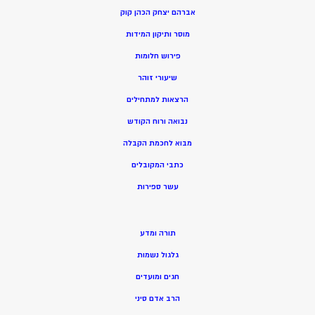
אברהם יצחק הכהן קוק
מוסר ותיקון המידות
פירוש חלומות
שיעורי זוהר
הרצאות למתחילים
נבואה ורוח הקודש
מ
בוא לחכמת הקבלה
כתבי המקובלים
ע
שר ספירות
תורה ומדע
גלגול נשמות
חגים ומועדים
הרב אדם סיני