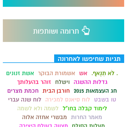
תגיות שחיפשו לאחרונה
. לֹא תִנְאָף.
אש
אשמורת הבוקר
אשת זנונים
גדלות ההשגה
וישלח
זוהר בהעלותך
חג העצמאות 2015
חורבן הבית
חכמת מצרים
טו בשבט
לוח סיאנס למכירה
לוח שנה עברי
לימוד קבלה בחו"ל
לשמה ולא לשמה
מאמר החרות
מבשרי אחזה אלוה
מעלות הסולם
מצווה בעולם היצירה