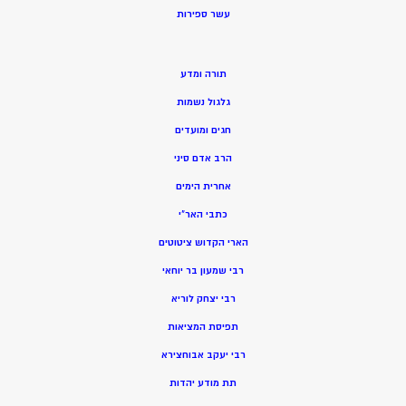
ע
שר ספירות
תורה ומדע
גלגול נשמות
חגים ומועדים
הרב אדם סיני
אחרית הימים
כתבי האר”י
הארי הקדוש ציטוטים
רבי שמעון בר יוחאי
רבי יצחק לוריא
תפיסת המציאות
רבי יעקב אבוחצירא
תת מודע יהדות